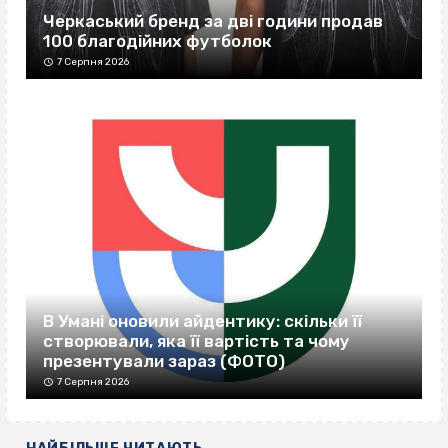
Черкаський бренд за дві години продав
100 благодійних футболок
7 Серпня 2026
В Умані оновили айдентику: скільки її
створювали, яка її вартість та чому
презентували зараз (ФОТО)
7 Серпня 2026