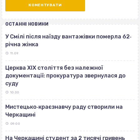
ОСТАННІ НОВИНИ
У Смілі після наїзду вантажівки померла 62‐
річна жінка
11:09
Церква ХІХ століття без належної
документації: прокуратура звернулася до
суду
10:30
Мистецько‐краєзнавчу раду створили на
Черкащині
09:00
На Черкащині студент за 2 тисячі гривень