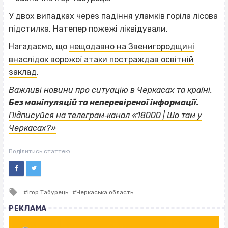
У двох випадках через падіння уламків горіла лісова
підстилка. Натепер пожежі ліквідували.
Нагадаємо, що
нещодавно на Звенигородщині
внаслідок ворожої атаки постраждав освітній
заклад
.
Важливі новини про ситуацію в Черкасах та країні.
Без маніпуляцій та неперевіреної інформації.
Підписуйся на телеграм‐канал «18000 | Шо там у
Черкасах?»
Поділитись статтею
Tagged
Ігор Табурець
Черкаська область
with
РЕКЛАМА