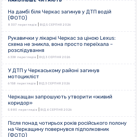
НАЙБІЛЬШЕ ЧИТАЮТЬ
На дамбі біля Черкас загинув у ДТП водій
(ФОТО)
|
8 307 переглядів
ВІД 5 СЕРПНЯ 2026
Рукавички у лікарні Черкас за ціною Lexus:
схема не зникла, вона просто переїхала –
розслідування
|
6 338 переглядів
ВІД 3 СЕРПНЯ 2026
У ДТП у Черкаському районі загинув
мотоцикліст
|
6 158 переглядів
ВІД 3 СЕРПНЯ 2026
Черкащан запрошують утворити «живий
коридор»
|
5 880 переглядів
ВІД 4 СЕРПНЯ 2026
Після понад чотирьох років російського полону
на Черкащину повернувся підполковник
(ФОТО)