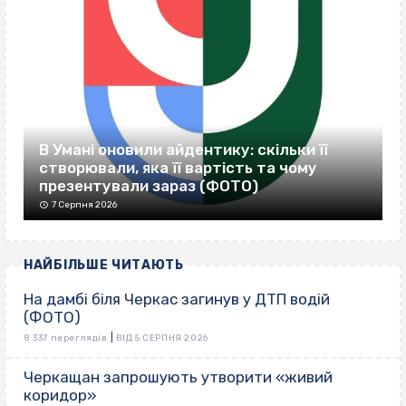
В Умані оновили айдентику: скільки її
створювали, яка її вартість та чому
презентували зараз (ФОТО)
7 Серпня 2026
НАЙБІЛЬШЕ ЧИТАЮТЬ
На дамбі біля Черкас загинув у ДТП водій
(ФОТО)
|
8 337 переглядів
ВІД 5 СЕРПНЯ 2026
Черкащан запрошують утворити «живий
коридор»