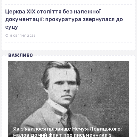
Церква ХІХ століття без належної
документації: прокуратура звернулася до
суду
8 СЕРПНЯ 2026
ВАЖЛИВО
Як з’явилося прізвище Нечуя‐Левицького:
маловідомий факт про письменника з