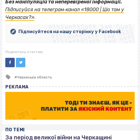
Без маніпуляцій та неперевіреної інформації.
ВІСІМНАДЦЯТЬ ТРИ НУЛІ
Підписуйся на телеграм‐канал «18000 | Шо там у
ВІСІМНАДЦЯТЬ ТРИ НУЛІ
ВІСІМНАДЦЯТЬ ТРИ НУЛІ
Черкасах?»
.
ВІСІМНАДЦЯТЬ ТРИ НУЛІ
ВІСІМНАДЦЯТЬ ТРИ НУЛІ
ВІСІМНАДЦЯТЬ ТРИ НУЛІ
Підписуйтеся на нашу сторінку у Facebook
ВІСІМНАДЦЯТЬ ТРИ НУЛІ
ВІСІМНАДЦЯТЬ ТРИ НУЛІ
Поділитись статтею
Tagged
Черкаська область
with
РЕКЛАМА
ПО ТЕМІ
За період великої війни на Черкащині