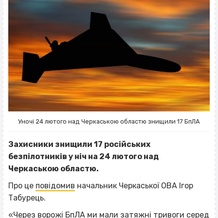
Уночі 24 лютого над Черкаською областю знищили 17 БпЛА
Захисники знищили 17 російських
безпілотників у ніч на 24 лютого над
Черкаською областю.
Про це
повідомив
начальник Черкаської ОВА Ігор
Табурець.
«Через ворожі БпЛА ми мали затяжні тривоги серед