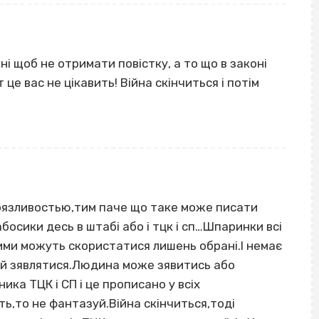
ні щоб не отримати повістку, а то що в законі
це вас не цікавить! Війна скінчиться і потім
боязливостью,тим паче що таке може писати
босики десь в штабі або і тцк і сп…Шпаринки всі
ними можуть скористатися лишень обрані.І немає
ий зявлятися.Людина може зявитись або
ика ТЦК і СП і це прописано у всіх
ь,то не фантазуй.Війна скінчиться,тоді