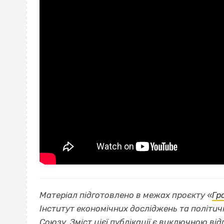
Матеріал підготовлено в межах проєкту «
Гр
Інститут економічних досліджень та політи
Союзу. Зміст цієї публікації є виключною ві