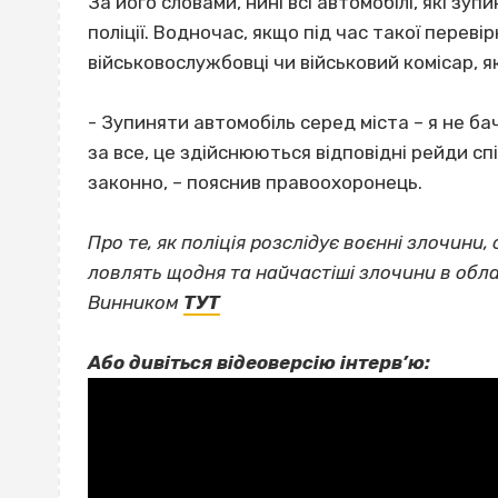
За його словами, нині всі автомобілі, які з
поліції. Водночас, якщо під час такої перев
військовослужбовці чи військовий комісар, як
- Зупиняти автомобіль серед міста – я не ба
за все, це здійснюються відповідні рейди спі
законно, – пояснив правоохоронець.
Про те, як поліція розслідує воєнні злочини
ловлять щодня та найчастіші злочини в обла
Винником
ТУТ
Або дивіться відеоверсію інтерв’ю: