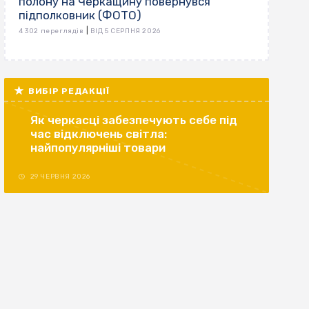
полону на Черкащину повернувся
підполковник (ФОТО)
|
4 302 переглядів
ВІД 5 СЕРПНЯ 2026
ВИБІР РЕДАКЦІЇ
Як черкасці забезпечують себе під
час відключень світла:
найпопулярніші товари
29 ЧЕРВНЯ 2026