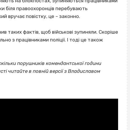
упиняють на блокпостах, зупиняються працівниками
ірки біля правоохоронців перебувають
ий вручає повістку, це – законно.
чив таких фактів, щоб військові зупиняли. Скоріше
льно з працівниками поліції. І тоді це також
, скільки порушників комендантської години
сті читайте в повній версії з Владиславом