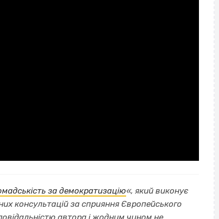
омадськість за демократизацію
«, який виконує
чних консультацій за сприяння Європейського
дповідальністю автора і жодним чином не