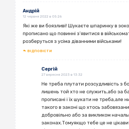
Андрій
12 червня 2022 в 05:26
Які же ви боязливі! Шукаєте шпаринку в зоко
прописано що повинні з’явитися в військомат 
розберуться з усіма діванними військами!
ВІДПОВІCТИ
Сергій
27 вересня 2023 в 13:32
Не треба плутати розсудливість з 
лишень той хто не служить,або за ба
прописані і їх шукати не треба,але 
такого в законі що хтось забовязан
добровільно або за викликом начальн
законах.Томуякщо тебе це не цікавит