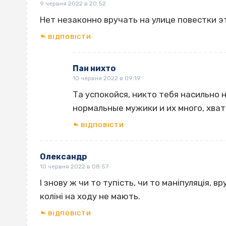
9 червня 2022 в 20:52
Нет незаконно вручать на улице повестки 
ВІДПОВІCТИ
Пан нихто
10 червня 2022 в 09:19
Та успокойся, никто тебя насильно 
нормальные мужики и их много, хва
ВІДПОВІCТИ
Олександр
10 червня 2022 в 08:57
І знову ж чи то тупість, чи то маніпуляція, 
коліні на ходу не мають.
ВІДПОВІCТИ