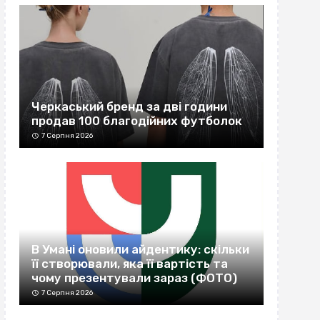
Черкаський бренд за дві години
продав 100 благодійних футболок
7 Серпня 2026
В Умані оновили айдентику: скільки
її створювали, яка її вартість та
чому презентували зараз (ФОТО)
7 Серпня 2026