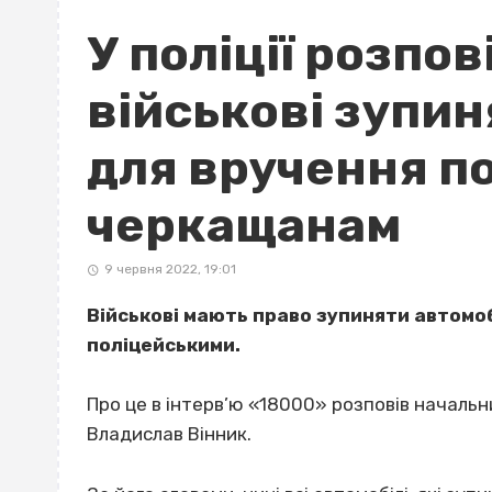
У поліції розпов
військові зупин
для вручення п
черкащанам
9 червня 2022, 19:01
Військові мають право зупиняти автомобі
поліцейськими.
Про це в інтерв’ю «18000» розповів начальни
Владислав Вінник.