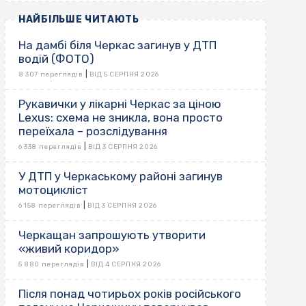
НАЙБІЛЬШЕ ЧИТАЮТЬ
На дамбі біля Черкас загинув у ДТП
водій (ФОТО)
|
8 307 переглядів
ВІД 5 СЕРПНЯ 2026
Рукавички у лікарні Черкас за ціною
Lexus: схема не зникла, вона просто
переїхала – розслідування
|
6 338 переглядів
ВІД 3 СЕРПНЯ 2026
У ДТП у Черкаському районі загинув
мотоцикліст
|
6 158 переглядів
ВІД 3 СЕРПНЯ 2026
Черкащан запрошують утворити
«живий коридор»
|
5 880 переглядів
ВІД 4 СЕРПНЯ 2026
Після понад чотирьох років російського