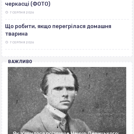
черкасці (ФОТО)
7 СЕРПНЯ 2026
Що робити, якщо перегрілася домашня
тварина
7 СЕРПНЯ 2026
ВАЖЛИВО
Як з’явилося прізвище Нечуя‐Левицького: