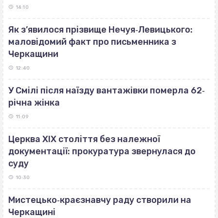
14:10
Як з’явилося прізвище Нечуя‐Левицького:
маловідомий факт про письменника з
Черкащини
12:40
У Смілі після наїзду вантажівки померла 62‐
річна жінка
11:09
Церква ХІХ століття без належної
документації: прокуратура звернулася до
суду
10:30
Мистецько‐краєзнавчу раду створили на
Черкащині