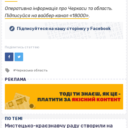
ВІСІМНАДЦЯТЬ ТРИ НУЛІ
Оперативна інформація про Черкаси та область.
ВІСІМНАДЦЯТЬ ТРИ НУЛІ
ВІСІМНАДЦЯТЬ ТРИ НУЛІ
Підписуйся на вайбер‐канал «18000»
.
ВІСІМНАДЦЯТЬ ТРИ НУЛІ
ВІСІМНАДЦЯТЬ ТРИ НУЛІ
ВІСІМНАДЦЯТЬ ТРИ НУЛІ
Підписуйтеся на нашу сторінку у Facebook
ВІСІМНАДЦЯТЬ ТРИ НУЛІ
ВІСІМНАДЦЯТЬ ТРИ НУЛІ
Поділитись статтею
Tagged
Черкаська область
with
РЕКЛАМА
ПО ТЕМІ
Мистецько-краєзнавчу раду створили на