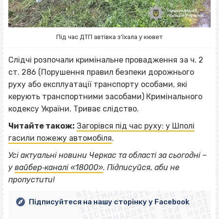
Під час ДТП автівка з’їхала у кювет
Слідчі розпочали кримінальне провадження за ч. 2
ст. 286 (Порушення правил безпеки дорожнього
руху або експлуатації транспорту особами, які
керують транспортними засобами) Кримінального
кодексу України. Триває слідство.
Читайте також:
Загорівся під час руху: у Шполі
гасили пожежу автомобіля
.
Усі актуальні новини Черкас та області за сьогодні –
ВІСІМНАДЦЯТЬ ТРИ НУЛІ
у
вайбер‐каналі «18000»
. Підписуйся, аби не
ВІСІМНАДЦЯТЬ ТРИ НУЛІ
ВІСІМНАДЦЯТЬ ТРИ НУЛІ
пропустити!
ВІСІМНАДЦЯТЬ ТРИ НУЛІ
ВІСІМНАДЦЯТЬ ТРИ НУЛІ
ВІСІМНАДЦЯТЬ ТРИ НУЛІ
Підписуйтеся на нашу сторінку у Facebook