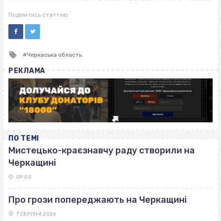
ВІСІМНАДЦЯТЬ ТРИ НУЛІ
ВІСІМНАДЦЯТЬ ТРИ НУЛІ
Поділитись статтею
Tagged
Черкаська область
with
РЕКЛАМА
ПО ТЕМІ
Мистецько-краєзнавчу раду створили на
Черкащині
09:00
Про грози попереджають на Черкащині
7 СЕРПНЯ 2026