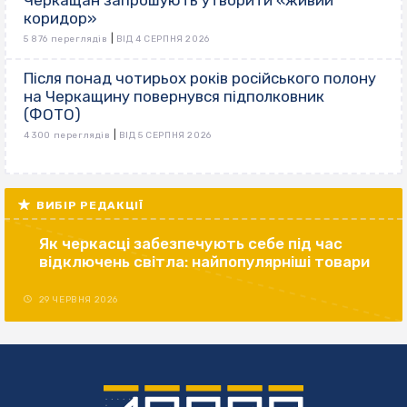
Черкащан запрошують утворити «живий
коридор»
|
5 876 переглядів
ВІД 4 СЕРПНЯ 2026
Після понад чотирьох років російського полону
на Черкащину повернувся підполковник
(ФОТО)
|
4 300 переглядів
ВІД 5 СЕРПНЯ 2026
ВИБІР РЕДАКЦІЇ
Як черкасці забезпечують себе під час
відключень світла: найпопулярніші товари
29 ЧЕРВНЯ 2026