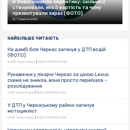
В Умані оновили айдентику: скільки її
створювали, яка її вартість та чому
презентували зараз (ФОТО)
7 Серпня 2026
НАЙБІЛЬШЕ ЧИТАЮТЬ
На дамбі біля Черкас загинув у ДТП водій
(ФОТО)
|
8 305 переглядів
ВІД 5 СЕРПНЯ 2026
Рукавички у лікарні Черкас за ціною Lexus:
схема не зникла, вона просто переїхала –
розслідування
|
6 337 переглядів
ВІД 3 СЕРПНЯ 2026
У ДТП у Черкаському районі загинув
мотоцикліст
|
6 158 переглядів
ВІД 3 СЕРПНЯ 2026