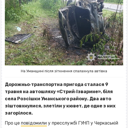
На Уманщині після зіткнення спалахнула автівка
Дорожньо‐транспортна пригода сталася 9
травня на автошляху «Стрий‐Ізварине», біля
села Розсішки Уманського району. Два авто
зіштовхнулися, злетіли у кювет, де одне з них
загорілося.
Про це
повідомили
у пресслужбі ГУНП у Черкаській