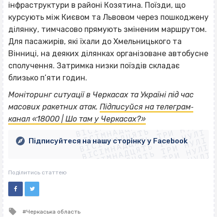
інфраструктури в районі Козятина. Поїзди, що
курсують між Києвом та Львовом через пошкоджену
ділянку, тимчасово прямують зміненим маршрутом.
Для пасажирів, які їхали до Хмельницького та
Вінниці, на деяких ділянках організоване автобусне
сполучення. Затримка низки поїздів складає
близько п’яти годин.
Моніторинг ситуації в Черкасах та Україні під час
ВІСІМНАДЦЯТЬ ТРИ НУЛІ
масових ракетних атак.
Підписуйся на телеграм‐
ВІСІМНАДЦЯТЬ ТРИ НУЛІ
ВІСІМНАДЦЯТЬ ТРИ НУЛІ
канал «18000 | Шо там у Черкасах?»
ВІСІМНАДЦЯТЬ ТРИ НУЛІ
ВІСІМНАДЦЯТЬ ТРИ НУЛІ
ВІСІМНАДЦЯТЬ ТРИ НУЛІ
Підписуйтеся на нашу сторінку у Facebook
ВІСІМНАДЦЯТЬ ТРИ НУЛІ
ВІСІМНАДЦЯТЬ ТРИ НУЛІ
Поділитись статтею
Tagged
Черкаська область