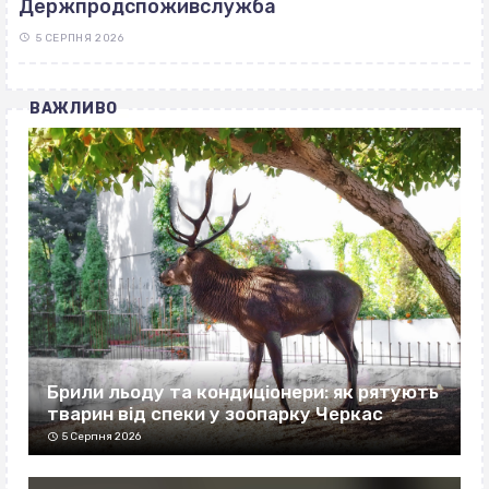
Держпродспоживслужба
5 СЕРПНЯ 2026
ВАЖЛИВО
Брили льоду та кондиціонери: як рятують
тварин від спеки у зоопарку Черкас
5 Серпня 2026