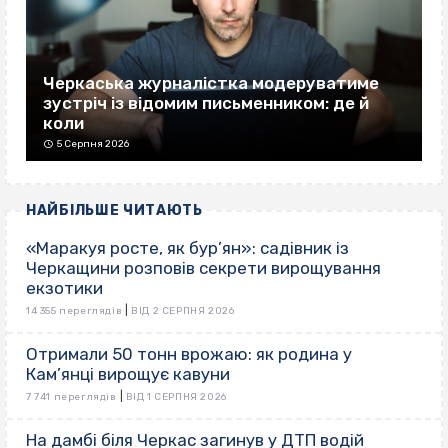
Черкаська журналістка модеруватиме
зустріч із відомим письменником: де й
коли
5 Серпня 2026
НАЙБІЛЬШЕ ЧИТАЮТЬ
«Маракуя росте, як бур’ян»: садівник із
Черкащини розповів секрети вирощування
екзотики
|
14 355 переглядів
ВІД 2 СЕРПНЯ 2026
Отримали 50 тонн врожаю: як родина у
Кам’янці вирощує кавуни
|
7 741 переглядів
ВІД 1 СЕРПНЯ 2026
На дамбі біля Черкас загинув у ДТП водій