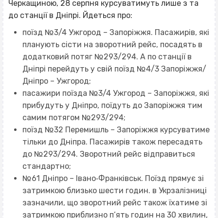
Черкащиною, 28 серпня курсуватимуть лише з та
до станції в Дніпрі. Йдеться про:
поїзд №3/4 Ужгород – Запоріжжя. Пасажирів, які
планують сісти на зворотний рейс, посадять в
додатковий потяг №293/294. А по станції в
Дніпрі перейдуть у свій поїзд №4/3 Запоріжжя/
Дніпро – Ужгород;
пасажири поїзда №3/4 Ужгород – Запоріжжя, які
прибудуть у Дніпро, поїдуть до Запоріжжя тим
самим потягом №293/294;
поїзд №32 Перемишль – Запоріжжя курсуватиме
тільки до Дніпра. Пасажирів також пересадять
до №293/294. Зворотний рейс відправиться
стандартно;
№61 Дніпро – Івано‐Франківськ. Поїзд прямує зі
затримкою близько шести годин. в Укрзалізниці
зазначили, що зворотний рейс також їхатиме зі
затримкою приблизно п’ять годин на 30 хвилин,