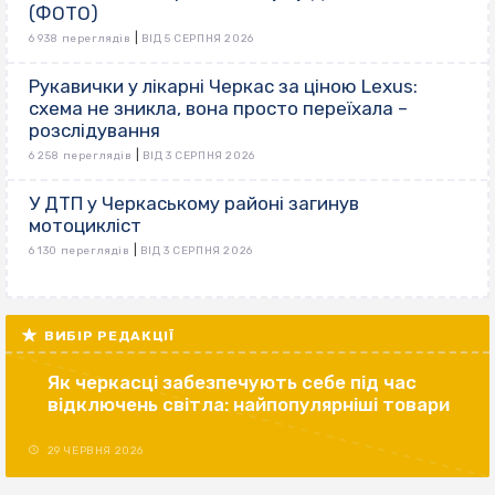
(ФОТО)
|
6 938 переглядів
ВІД 5 СЕРПНЯ 2026
Рукавички у лікарні Черкас за ціною Lexus:
схема не зникла, вона просто переїхала –
розслідування
|
6 258 переглядів
ВІД 3 СЕРПНЯ 2026
У ДТП у Черкаському районі загинув
мотоцикліст
|
6 130 переглядів
ВІД 3 СЕРПНЯ 2026
ВИБІР РЕДАКЦІЇ
Як черкасці забезпечують себе під час
відключень світла: найпопулярніші товари
29 ЧЕРВНЯ 2026