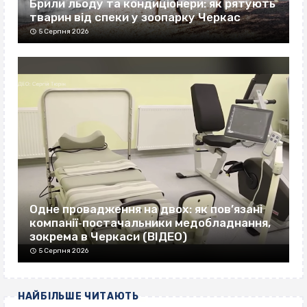
Брили льоду та кондиціонери: як рятують
тварин від спеки у зоопарку Черкас
5 Серпня 2026
Одне провадження на двох: як пов’язані
компанії‐постачальники медобладнання,
зокрема в Черкаси (ВІДЕО)
5 Серпня 2026
НАЙБІЛЬШЕ ЧИТАЮТЬ