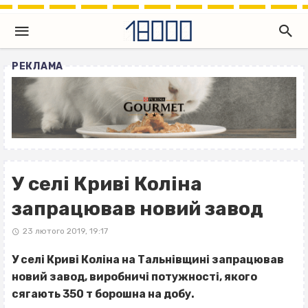
РЕКЛАМА
У селі Криві Коліна
запрацював новий завод
23 лютого 2019, 19:17
У селі Криві Коліна на Тальнівщині запрацював
новий завод, виробничі потужності, якого
сягають 350 т борошна на добу.