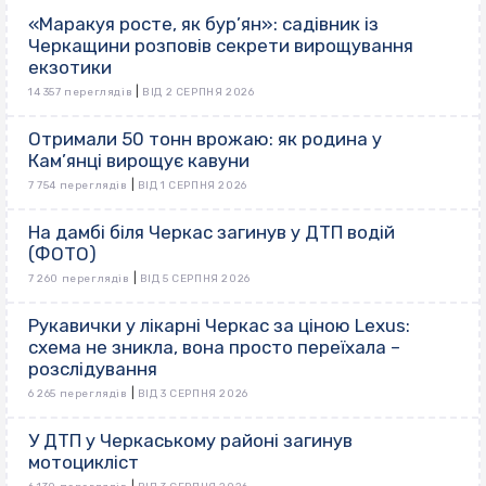
«Маракуя росте, як бур’ян»: садівник із
Черкащини розповів секрети вирощування
екзотики
|
14 357 переглядів
ВІД 2 СЕРПНЯ 2026
Отримали 50 тонн врожаю: як родина у
Кам’янці вирощує кавуни
|
7 754 переглядів
ВІД 1 СЕРПНЯ 2026
На дамбі біля Черкас загинув у ДТП водій
(ФОТО)
|
7 260 переглядів
ВІД 5 СЕРПНЯ 2026
Рукавички у лікарні Черкас за ціною Lexus:
схема не зникла, вона просто переїхала –
розслідування
|
6 265 переглядів
ВІД 3 СЕРПНЯ 2026
У ДТП у Черкаському районі загинув
мотоцикліст