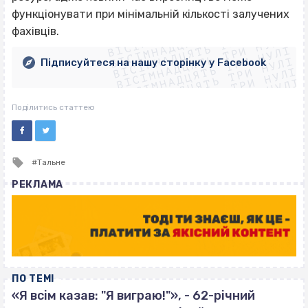
ВІСІМНАДЦЯТЬ ТРИ НУЛІ
функціонувати при мінімальній кількості залучених
ВІСІМНАДЦЯТЬ ТРИ НУЛІ
ВІСІМНАДЦЯТЬ ТРИ НУЛІ
фахівців.
ВІСІМНАДЦЯТЬ ТРИ НУЛІ
ВІСІМНАДЦЯТЬ ТРИ НУЛІ
ВІСІМНАДЦЯТЬ ТРИ НУЛІ
Підписуйтеся на нашу сторінку у Facebook
ВІСІМНАДЦЯТЬ ТРИ НУЛІ
ВІСІМНАДЦЯТЬ ТРИ НУЛІ
Поділитись статтею
Tagged
Тальне
with
РЕКЛАМА
ПО ТЕМІ
«Я всім казав: "Я виграю!"», - 62-річний