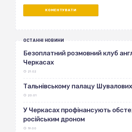
ОСТАННІ НОВИНИ
Безоплатний розмовний клуб англ
Черкасах
21:02
Тальнівському палацу Шувалових 
20:01
У Черкасах профінансують обст
російським дроном
19:00