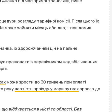
й Ананко під час прямої трансляції, пише
цедури розгляду тарифної комісії. Після цього їх
Це може зайняти місяць або два, – повідомив
нанка, із здорожчанням цін на пальне.
ланує працювати з перевізником над збільшенням
рні.
ках
може зрости до 30 гривень при оплаті
го року
вартість проїзду у маршрутках
зросла до
— що відбувається в місті та області.
Без