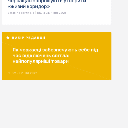
Черкащан запрошують утворити
«живий коридор»
|
5 846 переглядів
ВІД 4 СЕРПНЯ 2026
ВИБІР РЕДАКЦІЇ
Як черкасці забезпечують себе під
час відключень світла:
найпопулярніші товари
29 ЧЕРВНЯ 2026