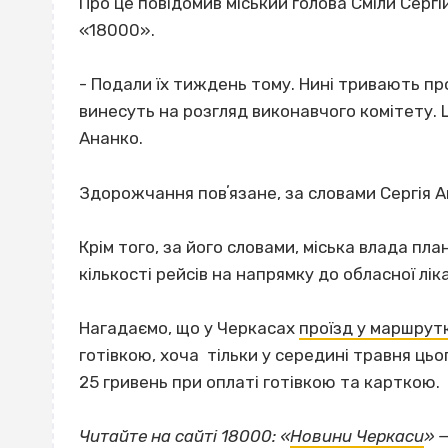
Про це повідомив міський голова Сміли Сергі
«18000».
- Подали їх тиждень тому. Нині тривають про
винесуть на розгляд виконавчого комітету. 
Ананко.
Здорожчання повʼязане, за словами Сергія А
Крім того, за його словами, міська влада п
кількості рейсів на напрямку до обласної ліка
Нагадаємо, що у Черкасах
проїзд у маршрут
готівкою, хоча тільки у середині травня цьо
25 гривень при оплаті готівкою та карткою.
Читайте на сайті 18000: «
Новини Черкаси
» 