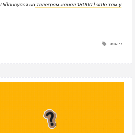
Підписуйся на
телеграм‐канал 18000 | «Шо там у
Tagged
Сміла
with