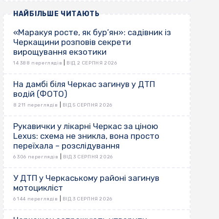
НАЙБІЛЬШЕ ЧИТАЮТЬ
«Маракуя росте, як бур’ян»: садівник із
Черкащини розповів секрети
вирощування екзотики
|
14 388 переглядів
ВІД 2 СЕРПНЯ 2026
На дамбі біля Черкас загинув у ДТП
водій (ФОТО)
|
8 211 переглядів
ВІД 5 СЕРПНЯ 2026
Рукавички у лікарні Черкас за ціною
Lexus: схема не зникла, вона просто
переїхала – розслідування
|
6 306 переглядів
ВІД 3 СЕРПНЯ 2026
У ДТП у Черкаському районі загинув
мотоцикліст
|
6 144 переглядів
ВІД 3 СЕРПНЯ 2026