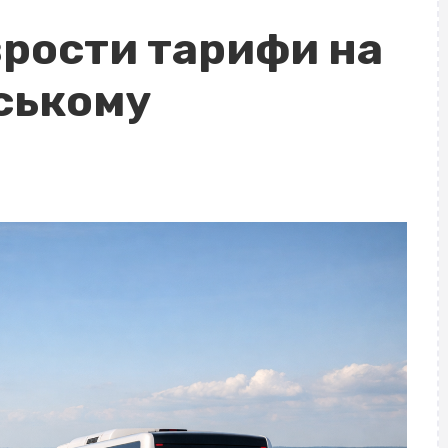
зрости тарифи на
дському