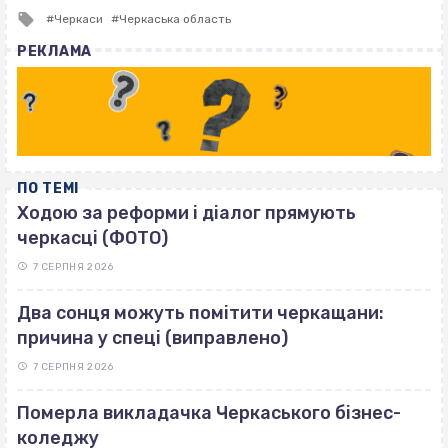
Tagged
Черкаси
Черкаська область
with
РЕКЛАМА
ПО ТЕМІ
Ходою за реформи і діалог прямують
черкасці (ФОТО)
7 СЕРПНЯ 2026
Два сонця можуть помітити черкащани:
причина у спеці (виправлено)
7 СЕРПНЯ 2026
Померла викладачка Черкаського бізнес-
коледжу