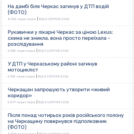
На дамбі біля Черкас загинув у ДТП водій
(ФОТО)
|
8 306 переглядів
ВІД 5 СЕРПНЯ 2026
Рукавички у лікарні Черкас за ціною Lexus:
схема не зникла, вона просто переїхала –
розслідування
|
6 338 переглядів
ВІД 3 СЕРПНЯ 2026
У ДТП у Черкаському районі загинув
мотоцикліст
|
6 158 переглядів
ВІД 3 СЕРПНЯ 2026
Черкащан запрошують утворити «живий
коридор»
|
5 877 переглядів
ВІД 4 СЕРПНЯ 2026
Після понад чотирьох років російського полону
на Черкащину повернувся підполковник
(ФОТО)
|