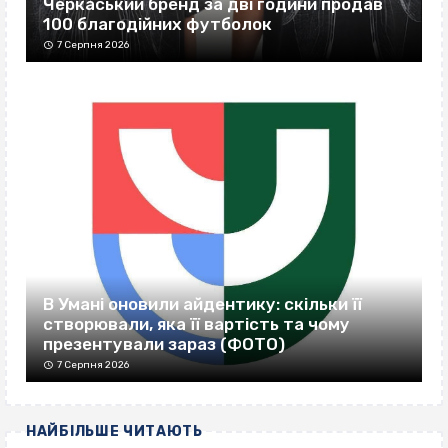
Черкаський бренд за дві години продав
100 благодійних футболок
7 Серпня 2026
В Умані оновили айдентику: скільки її
створювали, яка її вартість та чому
презентували зараз (ФОТО)
7 Серпня 2026
НАЙБІЛЬШЕ ЧИТАЮТЬ