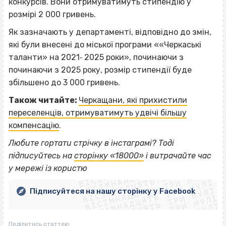
конкурсів. Вони отримуватимуть стипендію у
розмірі 2 000 гривень.
Як зазначають у департаменті, відповідно до змін,
які були внесені до міської програми ««Черкаські
таланти» на 2021‐ 2025 роки», починаючи з
починаючи з 2025 року, розмір стипендії буде
збільшено до 3 000 гривень.
Також читайте:
Черкащани, які прихистили
переселенців, отримуватимуть удвічі більшу
компенсацію
.
Любите гортати стрічку в інстаграмі? Тоді
ВІСІМНАДЦЯТЬ ТРИ НУЛІ
підписуйтесь на
сторінку «18000»
і витрачайте час
ВІСІМНАДЦЯТЬ ТРИ НУЛІ
ВІСІМНАДЦЯТЬ ТРИ НУЛІ
у мережі із користю
ВІСІМНАДЦЯТЬ ТРИ НУЛІ
ВІСІМНАДЦЯТЬ ТРИ НУЛІ
ВІСІМНАДЦЯТЬ ТРИ НУЛІ
Підписуйтеся на нашу сторінку у Facebook
ВІСІМНАДЦЯТЬ ТРИ НУЛІ
ВІСІМНАДЦЯТЬ ТРИ НУЛІ
Поділитись статтею