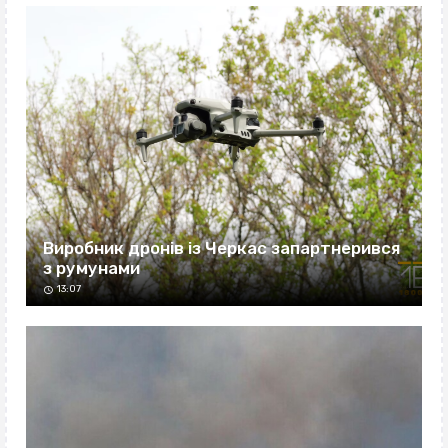
Виробник дронів із Черкас запартнерився
з румунами
13:07