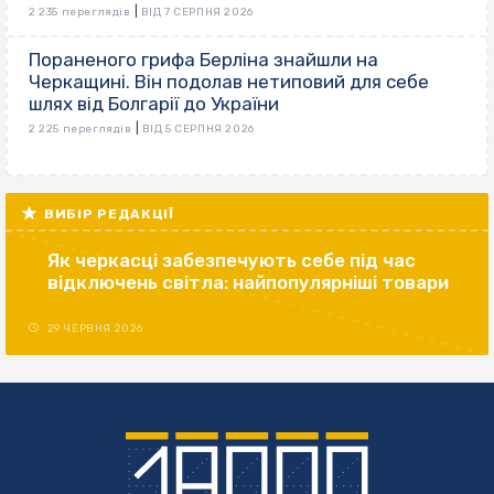
|
2 235 переглядів
ВІД 7 СЕРПНЯ 2026
Пораненого грифа Берліна знайшли на
Черкащині. Він подолав нетиповий для себе
шлях від Болгарії до України
|
2 225 переглядів
ВІД 5 СЕРПНЯ 2026
ВИБІР РЕДАКЦІЇ
Як черкасці забезпечують себе під час
відключень світла: найпопулярніші товари
29 ЧЕРВНЯ 2026