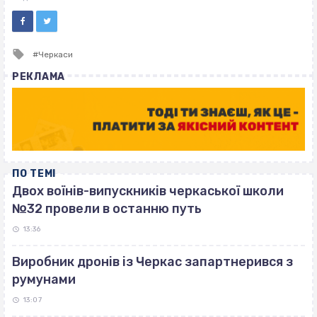
Tagged
Черкаси
with
РЕКЛАМА
ПО ТЕМІ
Двох воїнів-випускників черкаської школи
№32 провели в останню путь
13:36
Виробник дронів із Черкас запартнерився з
румунами
13:07