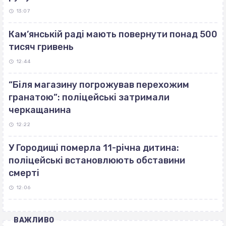
13:07
Кам’янській раді мають повернути понад 500
тисяч гривень
12:44
“Біля магазину погрожував перехожим
гранатою”: поліцейські затримали
черкащанина
12:22
У Городищі померла 11-річна дитина:
поліцейські встановлюють обставини
смерті
12:06
ВАЖЛИВО