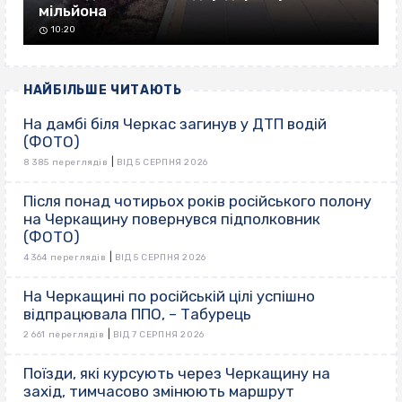
мільйона
10:20
НАЙБІЛЬШЕ ЧИТАЮТЬ
На дамбі біля Черкас загинув у ДТП водій
(ФОТО)
|
8 385 переглядів
ВІД 5 СЕРПНЯ 2026
Після понад чотирьох років російського полону
на Черкащину повернувся підполковник
(ФОТО)
|
4 364 переглядів
ВІД 5 СЕРПНЯ 2026
На Черкащині по російській цілі успішно
відпрацювала ППО, – Табурець
|
2 661 переглядів
ВІД 7 СЕРПНЯ 2026
Поїзди, які курсують через Черкащину на
захід, тимчасово змінюють маршрут