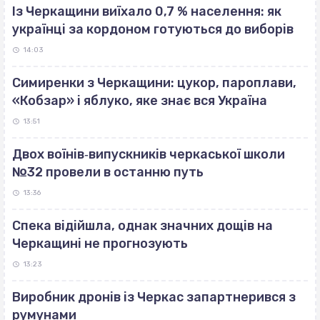
Із Черкащини виїхало 0,7 % населення: як
українці за кордоном готуються до виборів
14:03
Симиренки з Черкащини: цукор, пароплави,
«Кобзар» і яблуко, яке знає вся Україна
13:51
Двох воїнів‐випускників черкаської школи
№32 провели в останню путь
13:36
Спека відійшла, однак значних дощів на
Черкащині не прогнозують
13:23
Виробник дронів із Черкас запартнерився з
румунами