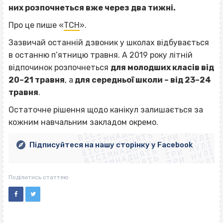
них розпочнеться вже через два тижні.
Про це пише «
ТСН
».
Зазвичай останній дзвоник у школах відбувається
в останню п’ятницю травня. А 2019 року літній
відпочинок розпочнеться
для молодших класів від
20–21 травня
, а
для середньої школи – від 23–24
травня
.
ВІСІМНАДЦЯТЬ ТРИ НУЛІ
Остаточне рішення щодо канікул залишається за
ВІСІМНАДЦЯТЬ ТРИ НУЛІ
ВІСІМНАДЦЯТЬ ТРИ НУЛІ
кожним навчальним закладом окремо.
ВІСІМНАДЦЯТЬ ТРИ НУЛІ
ВІСІМНАДЦЯТЬ ТРИ НУЛІ
ВІСІМНАДЦЯТЬ ТРИ НУЛІ
Підписуйтеся на нашу сторінку у Facebook
ВІСІМНАДЦЯТЬ ТРИ НУЛІ
ВІСІМНАДЦЯТЬ ТРИ НУЛІ
Поділитись статтею