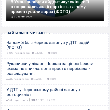
В Умані оновили айдентику: скільки її
створювали, яка її вартість та чому
презентували зараз (ФОТО)
7 Серпня 2026
НАЙБІЛЬШЕ ЧИТАЮТЬ
На дамбі біля Черкас загинув у ДТП водій
(ФОТО)
|
8 328 переглядів
ВІД 5 СЕРПНЯ 2026
Рукавички у лікарні Черкас за ціною Lexus:
схема не зникла, вона просто переїхала –
розслідування
|
6 345 переглядів
ВІД 3 СЕРПНЯ 2026
У ДТП у Черкаському районі загинув
мотоцикліст
|
6 161 переглядів
ВІД 3 СЕРПНЯ 2026