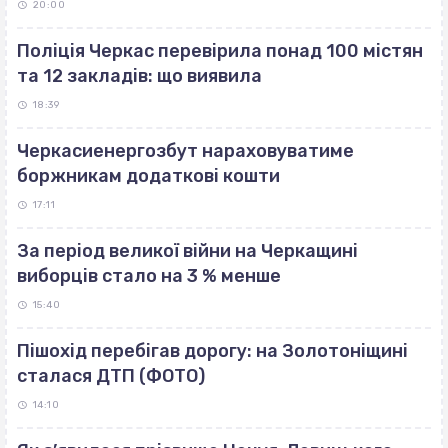
20:00
Поліція Черкас перевірила понад 100 містян
та 12 закладів: що виявила
18:39
Черкасиенергозбут нараховуватиме
боржникам додаткові кошти
17:11
За період великої війни на Черкащині
виборців стало на 3 % менше
15:40
Пішохід перебігав дорогу: на Золотоніщині
сталася ДТП (ФОТО)
14:10