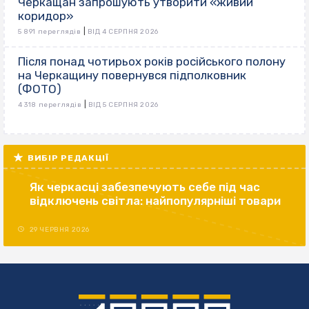
Черкащан запрошують утворити «живий
коридор»
|
5 891 переглядів
ВІД 4 СЕРПНЯ 2026
Після понад чотирьох років російського полону
на Черкащину повернувся підполковник
(ФОТО)
|
4 318 переглядів
ВІД 5 СЕРПНЯ 2026
ВИБІР РЕДАКЦІЇ
Як черкасці забезпечують себе під час
відключень світла: найпопулярніші товари
29 ЧЕРВНЯ 2026