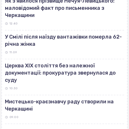
Як з’явилося прізвище Нечуя-Левицького:
маловідомий факт про письменника з
Черкащини
12:40
У Смілі після наїзду вантажівки померла 62-
річна жінка
11:09
Церква ХІХ століття без належної
документації: прокуратура звернулася до
суду
10:30
Мистецько-краєзнавчу раду створили на
Черкащині
09:00