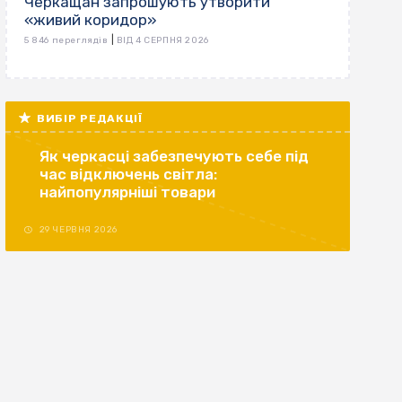
Черкащан запрошують утворити
«живий коридор»
|
5 846 переглядів
ВІД 4 СЕРПНЯ 2026
ВИБІР РЕДАКЦІЇ
Як черкасці забезпечують себе під
час відключень світла:
найпопулярніші товари
29 ЧЕРВНЯ 2026