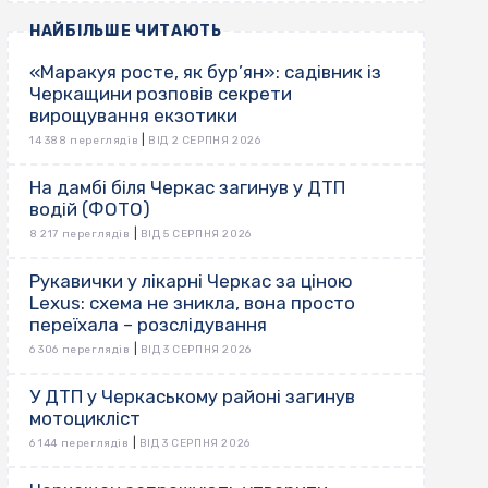
НАЙБІЛЬШЕ ЧИТАЮТЬ
«Маракуя росте, як бур’ян»: садівник із
Черкащини розповів секрети
вирощування екзотики
|
14 388 переглядів
ВІД 2 СЕРПНЯ 2026
На дамбі біля Черкас загинув у ДТП
водій (ФОТО)
|
8 217 переглядів
ВІД 5 СЕРПНЯ 2026
Рукавички у лікарні Черкас за ціною
Lexus: схема не зникла, вона просто
переїхала – розслідування
|
6 306 переглядів
ВІД 3 СЕРПНЯ 2026
У ДТП у Черкаському районі загинув
мотоцикліст
|
6 144 переглядів
ВІД 3 СЕРПНЯ 2026