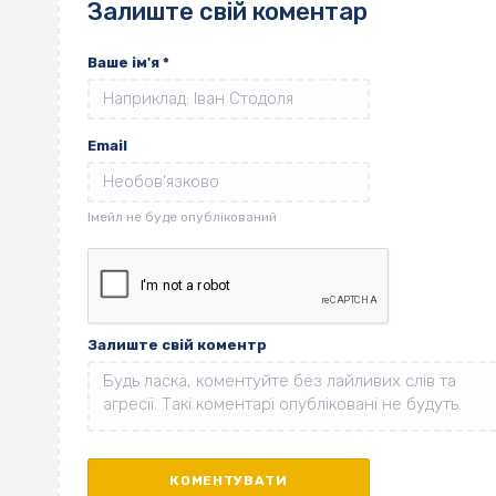
Залиште свій коментар
Ваше ім'я
*
Email
Залиште свій коментр