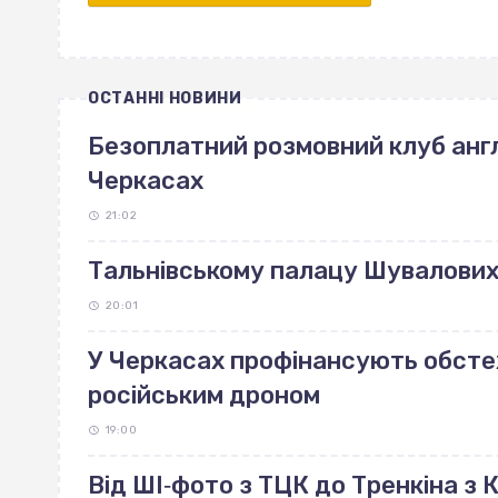
ОСТАННІ НОВИНИ
Безоплатний розмовний клуб англ
Черкасах
21:02
Тальнівському палацу Шувалових 
20:01
У Черкасах профінансують обст
російським дроном
19:00
Від ШІ‐фото з ТЦК до Тренкіна з К