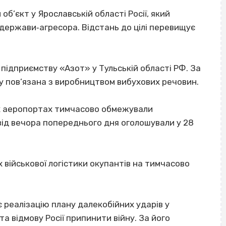
об’єкт у Ярославській області Росії, який
держави‐агресора. Відстань до цілі перевищує
 підприємству «Азот» у Тульській області РФ. За
у пов’язана з виробництвом вибухових речовин.
ких аеропортах тимчасово обмежували
від вечора попереднього дня оголошували у 28
 військової логістики окупантів на тимчасово
 реалізацію плану далекобійних ударів у
та відмову Росії припинити війну. За його