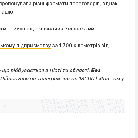
пропонувала різні формати переговорів, однак
лацію.
ки й прийшла», – зазначив Зеленський.
ському підприємству
за 1 700 кілометрів від
— що відбувається в місті та області.
Без
Підписуйся на
телеграм‐канал 18000 | «Шо там у
ВІСІМНАДЦЯТЬ ТРИ НУЛІ
ВІСІМНАДЦЯТЬ ТРИ НУЛІ
ВІСІМНАДЦЯТЬ ТРИ НУЛІ
ВІСІМНАДЦЯТЬ ТРИ НУЛІ
ВІСІМНАДЦЯТЬ ТРИ НУЛІ
ВІСІМНАДЦЯТЬ ТРИ НУЛІ
k
ВІСІМНАДЦЯТЬ ТРИ НУЛІ
ВІСІМНАДЦЯТЬ ТРИ НУЛІ