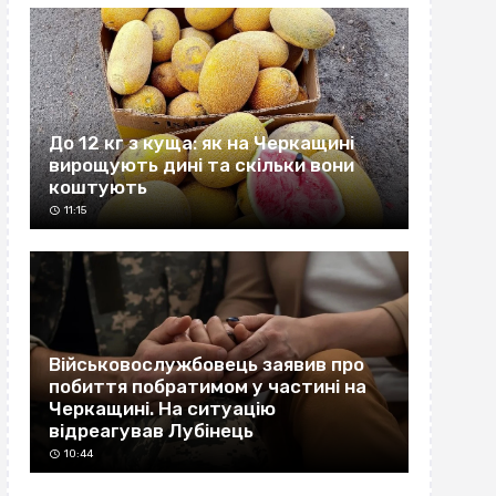
До 12 кг з куща: як на Черкащині
вирощують дині та скільки вони
коштують
11:15
Військовослужбовець заявив про
побиття побратимом у частині на
Черкащині. На ситуацію
відреагував Лубінець
10:44