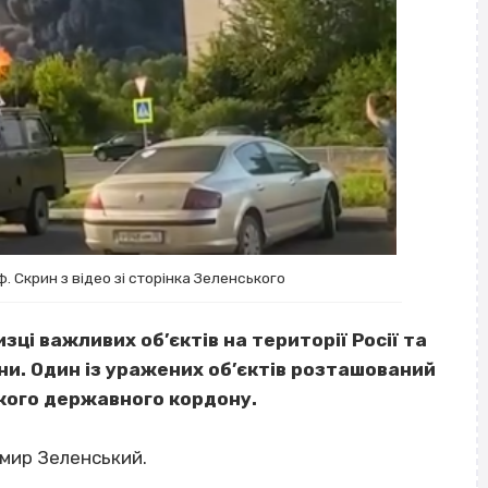
ф. Скрин з відео зі сторінка Зеленського
изці важливих об’єктів на території Росії та
ни. Один із уражених об’єктів розташований
ького державного кордону.
мир Зеленський.