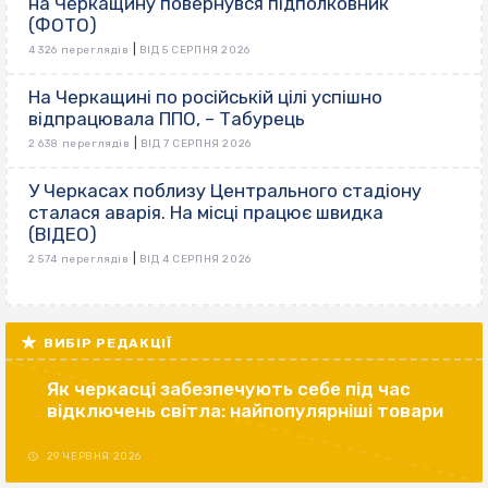
на Черкащину повернувся підполковник
(ФОТО)
|
4 326 переглядів
ВІД 5 СЕРПНЯ 2026
На Черкащині по російській цілі успішно
відпрацювала ППО, – Табурець
|
2 638 переглядів
ВІД 7 СЕРПНЯ 2026
У Черкасах поблизу Центрального стадіону
сталася аварія. На місці працює швидка
(ВІДЕО)
|
2 574 переглядів
ВІД 4 СЕРПНЯ 2026
ВИБІР РЕДАКЦІЇ
Як черкасці забезпечують себе під час
відключень світла: найпопулярніші товари
29 ЧЕРВНЯ 2026