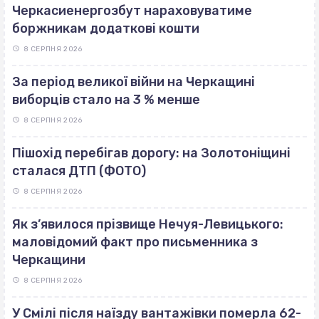
Черкасиенергозбут нараховуватиме
боржникам додаткові кошти
8 СЕРПНЯ 2026
За період великої війни на Черкащині
виборців стало на 3 % менше
8 СЕРПНЯ 2026
Пішохід перебігав дорогу: на Золотоніщині
сталася ДТП (ФОТО)
8 СЕРПНЯ 2026
Як з’явилося прізвище Нечуя-Левицького:
маловідомий факт про письменника з
Черкащини
8 СЕРПНЯ 2026
У Смілі після наїзду вантажівки померла 62-