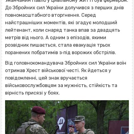
Уманчанин Павло у цивільному житті був фермером.
До Збройних сил України долучився з перших днів
повномасштабного вторгнення. Серед
найстрашніших моментів, які згадує молодший
лейтенант, коли снаряд танка впав за двадцять
метрів від нього. А одним з епізодів, якими
розвідник пишається, стала евакуація трьох
поранених побратимів з‐під ворожих обстрілів.
Від головнокомандувача Збройних сил України воїн
отримав Хрест військової честі. Як йдеться у
повідомленні, цей знак вручається
військовослужбовцям за мужність, стійкість та
вірність присязі у боях.