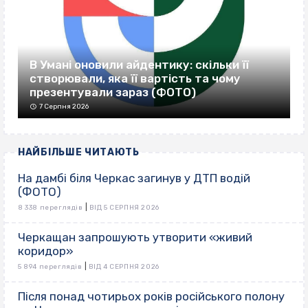
В Умані оновили айдентику: скільки її
створювали, яка її вартість та чому
презентували зараз (ФОТО)
7 Серпня 2026
НАЙБІЛЬШЕ ЧИТАЮТЬ
На дамбі біля Черкас загинув у ДТП водій
(ФОТО)
|
8 338 переглядів
ВІД 5 СЕРПНЯ 2026
Черкащан запрошують утворити «живий
коридор»
|
5 894 переглядів
ВІД 4 СЕРПНЯ 2026
Після понад чотирьох років російського полону