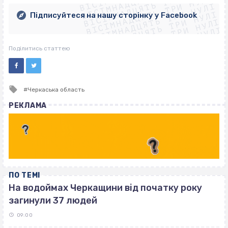
ВІСІМНАДЦЯТЬ ТРИ НУЛІ
ВІСІМНАДЦЯТЬ ТРИ НУЛІ
ВІСІМНАДЦЯТЬ ТРИ НУЛІ
ВІСІМНАДЦЯТЬ ТРИ НУЛІ
Підписуйтеся на нашу сторінку у Facebook
ВІСІМНАДЦЯТЬ ТРИ НУЛІ
ВІСІМНАДЦЯТЬ ТРИ НУЛІ
Поділитись статтею
Tagged
Черкаська область
with
РЕКЛАМА
ПО ТЕМІ
На водоймах Черкащини від початку року
загинули 37 людей
09:00