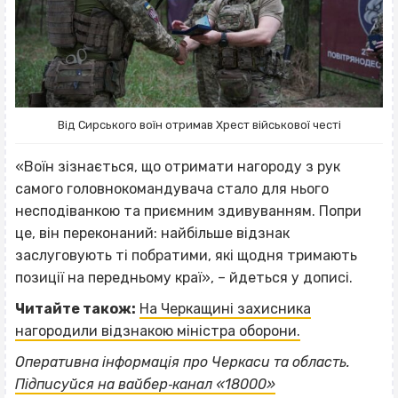
Від Сирського воїн отримав Хрест військової честі
«Воїн зізнається, що отримати нагороду з рук
самого головнокомандувача стало для нього
несподіванкою та приємним здивуванням. Попри
це, він переконаний: найбільше відзнак
заслуговують ті побратими, які щодня тримають
позиції на передньому краї», – йдеться у дописі.
Читайте також:
На Черкащині захисника
нагородили відзнакою міністра оборони.
ВІСІМНАДЦЯТЬ ТРИ НУЛІ
Оперативна інформація про Черкаси та область.
ВІСІМНАДЦЯТЬ ТРИ НУЛІ
Підписуйся на вайбер‐канал «18000»