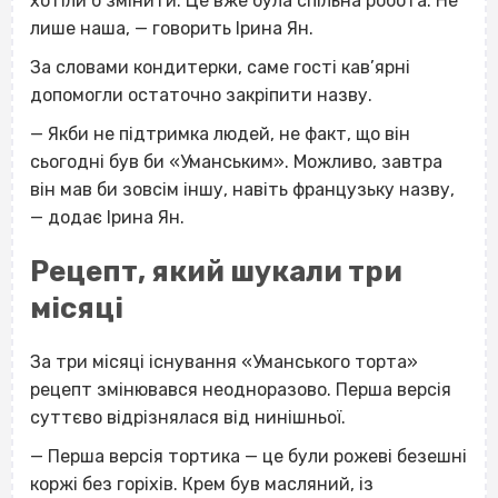
хотіли б змінити. Це вже була спільна робота. Не
лише наша, — говорить Ірина Ян.
За словами кондитерки, саме гості кав’ярні
допомогли остаточно закріпити назву.
— Якби не підтримка людей, не факт, що він
сьогодні був би «Уманським». Можливо, завтра
він мав би зовсім іншу, навіть французьку назву,
— додає Ірина Ян.
Рецепт, який шукали три
місяці
За три місяці існування «Уманського торта»
рецепт змінювався неодноразово. Перша версія
суттєво відрізнялася від нинішньої.
— Перша версія тортика — це були рожеві безешні
коржі без горіхів. Крем був масляний, із