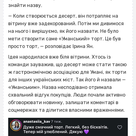
знайти назву.
— Коли створюється десерт, він потрапляє на
вітрину вже задекорований. Потім ми дивимося
на нього і вирішуємо, як його назвати. Не було
мети створити саме «Уманський» торт. Це був
просто торт, — розповідає Ірина Ян.
Ідея народилася вже біля вітрини. Хтось із
команди зауважив, що десерт може стати такою
ж гастрономічною асоціацією для Умані, як торти
для інших українських міст. Так його й назвали —
«Уманським». Назва несподівано отримала
схвальний відгук покупців. Люди почали активно
обговорювати новинку, залишати коментарі в
соцмережах та ділитися власними враженнями.