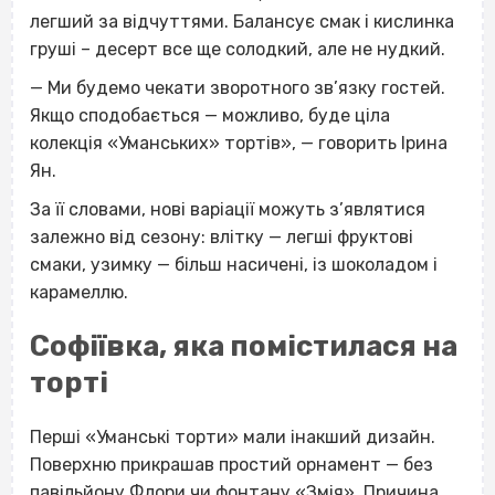
легший за відчуттями. Балансує смак і кислинка
груші – десерт все ще солодкий, але не нудкий.
— Ми будемо чекати зворотного зв’язку гостей.
Якщо сподобається — можливо, буде ціла
колекція «Уманських» тортів», — говорить Ірина
Ян.
За її словами, нові варіації можуть з’являтися
залежно від сезону: влітку — легші фруктові
смаки, узимку — більш насичені, із шоколадом і
карамеллю.
Софіївка, яка помістилася на
торті
Перші «Уманські торти» мали інакший дизайн.
Поверхню прикрашав простий орнамент — без
павільйону Флори чи фонтану «Змія». Причина