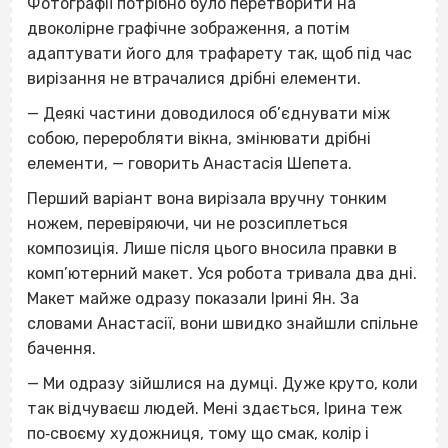
Фотографії потрібно було перетворити на
двоколірне графічне зображення, а потім
адаптувати його для трафарету так, щоб під час
вирізання не втрачалися дрібні елементи.
— Деякі частини доводилося об’єднувати між
собою, переробляти вікна, змінювати дрібні
елементи, — говорить Анастасія Шепета.
Перший варіант вона вирізала вручну тонким
ножем, перевіряючи, чи не розсиплеться
композиція. Лише після цього вносила правки в
комп’ютерний макет. Уся робота тривала два дні.
Макет майже одразу показали Ірині Ян. За
словами Анастасії, вони швидко знайшли спільне
бачення.
— Ми одразу зійшлися на думці. Дуже круто, коли
так відчуваєш людей. Мені здається, Ірина теж
по‐своєму художниця, тому що смак, колір і