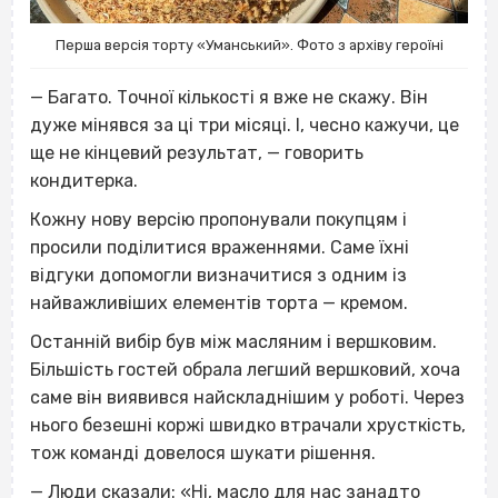
Перша версія торту «Уманський». Фото з архіву героїні
— Багато. Точної кількості я вже не скажу. Він
дуже мінявся за ці три місяці. І, чесно кажучи, це
ще не кінцевий результат, — говорить
кондитерка.
Кожну нову версію пропонували покупцям і
просили поділитися враженнями. Саме їхні
відгуки допомогли визначитися з одним із
найважливіших елементів торта — кремом.
Останній вибір був між масляним і вершковим.
Більшість гостей обрала легший вершковий, хоча
саме він виявився найскладнішим у роботі. Через
нього безешні коржі швидко втрачали хрусткість,
тож команді довелося шукати рішення.
— Люди сказали: «Ні, масло для нас занадто