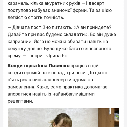
карамель, кілька акуратних рухів — і десерт
поступово набуває знайомої форми. Та за цією
легкістю стоїть точність.
— Дівчата постійно питають: «А ви прийдете?
Давайте при вас будемо складати». Бо він дуже
капризний. Його не можна збивати навіть на
секунду довше. Було дуже багато зіпсованого
крему, — говорить Ірина Ян.
Кондитерка Інна Лисенко
працює в цій
кондитерській вже понад три роки. До цього
п’ять років випікала десерти вдома на
замовлення. Каже, саме практика допомагає
впоратися навіть із найвибагливішими
рецептами.