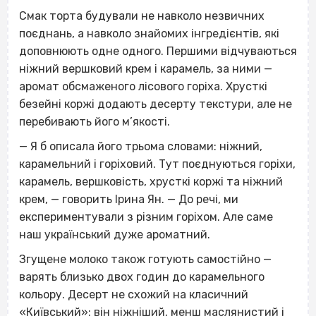
Смак торта будували не навколо незвичних
поєднань, а навколо знайомих інгредієнтів, які
доповнюють одне одного. Першими відчуваються
ніжний вершковий крем і карамель, за ними —
аромат обсмаженого лісового горіха. Хрусткі
безейні коржі додають десерту текстури, але не
перебивають його м’якості.
— Я б описала його трьома словами: ніжний,
карамельний і горіховий. Тут поєднуються горіхи,
карамель, вершковість, хрусткі коржі та ніжний
крем, — говорить Ірина Ян. — До речі, ми
експериментували з різним горіхом. Але саме
наш український дуже ароматний.
Згущене молоко також готують самостійно —
варять близько двох годин до карамельного
кольору. Десерт не схожий на класичний
«Київський»: він ніжніший, менш маслянистий і