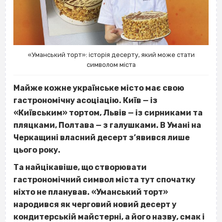
«Уманський торт»: історія десерту, який може стати
символом міста
Майже кожне українське місто має свою
гастрономічну асоціацію. Київ — із
«Київським» тортом, Львів — із сирниками та
пляцками, Полтава — з галушками. В Умані на
Черкащині власний десерт з’явився лише
цього року.
Та найцікавіше, що створювати
гастрономічний символ міста тут спочатку
ніхто не планував. «Уманський торт»
народився як черговий новий десерт у
кондитерській майстерні, а його назву, смак і