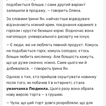
подобається більше, і саме другий варіант
залишили в продажу, — говорить Олена.
За словами Ірини Ян, найчастіше відвідувачі
відзначають ніжний крем, поєднання карамелі з
горіхом і хрусткі безешні коржі. Водночас вона
наголошує: універсального десерту не існує.
— Є люди, які не люблять певний продукт. Комусь
не подобається горіх, комусь солодко, хтось
більше любить кислинку. Але більшість кажуть,
що це дуже смачно, ніжно. Саме цього ми й
добивалися, — говорить Ірина Ян.
Однією з тих, хто прийшов скуштувати новинку
після того, як побачив її в інтернеті, стала
уманчанка Людмила.
Цього разу вона обрала
нову версію торта — з грушею.
— Чула, що цей торт довго розробляли, що для