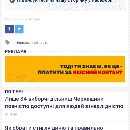
ВІСІМНАДЦЯТЬ ТРИ НУЛІ
ВІСІМНАДЦЯТЬ ТРИ НУЛІ
ВІСІМНАДЦЯТЬ ТРИ НУЛІ
Підписуйтеся на нашу сторінку у Facebook
ВІСІМНАДЦЯТЬ ТРИ НУЛІ
ВІСІМНАДЦЯТЬ ТРИ НУЛІ
Поділитись статтею
Tagged
Черкаська область
with
РЕКЛАМА
ПО ТЕМІ
Лише 34 виборчі дільниці Черкащини
повністю доступні для людей з інвалідністю
15:50
Як обрати стиглу диню та правильно