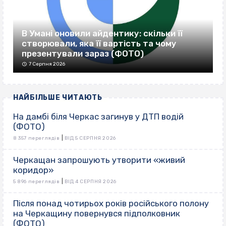
В Умані оновили айдентику: скільки її
створювали, яка її вартість та чому
презентували зараз (ФОТО)
7 Серпня 2026
НАЙБІЛЬШЕ ЧИТАЮТЬ
На дамбі біля Черкас загинув у ДТП водій
(ФОТО)
|
8 357 переглядів
ВІД 5 СЕРПНЯ 2026
Черкащан запрошують утворити «живий
коридор»
|
5 896 переглядів
ВІД 4 СЕРПНЯ 2026
Після понад чотирьох років російського полону
на Черкащину повернувся підполковник
(ФОТО)