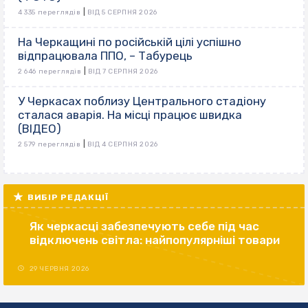
|
4 335 переглядів
ВІД 5 СЕРПНЯ 2026
На Черкащині по російській цілі успішно
відпрацювала ППО, – Табурець
|
2 646 переглядів
ВІД 7 СЕРПНЯ 2026
У Черкасах поблизу Центрального стадіону
сталася аварія. На місці працює швидка
(ВІДЕО)
|
2 579 переглядів
ВІД 4 СЕРПНЯ 2026
ВИБІР РЕДАКЦІЇ
Як черкасці забезпечують себе під час
відключень світла: найпопулярніші товари
29 ЧЕРВНЯ 2026