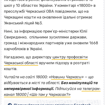
шкіл у 10 областях України. У коментарі «18000» в
пресслужбі Черкаської ОВА повідомили, що на
Черкащині кошти на оновлення їдальні отримає
Уманський ліцей №3.
Нині, за інформацією прем’єр-міністерки Юлії
Свириденко, спільними зусиллями держави,
громад і міжнародних партнерів уже оновили 1668
харчоблоків в Україні.
Нагадаємо, що директору
центру профосвіти
Черкаської області
вручили підозру в розтраті
коштів.
Читайте на сайті 18000: «
Новини Черкаси
» — що
відбувається в місті та області.
Без маніпуляцій та
ВІСІМНАДЦЯТЬ ТРИ НУЛІ
неперевіреної інформації.
Підписуйся на
телеграм‐
ВІСІМНАДЦЯТЬ ТРИ НУЛІ
ВІСІМНАДЦЯТЬ ТРИ НУЛІ
канал 18000 | «Шо там у Черкасах?»