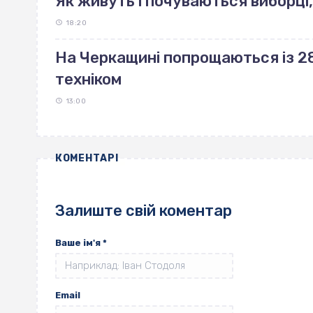
Як живуть і почуваються виборці,
18:20
На Черкащині попрощаються із 28
техніком
13:00
КОМЕНТАРІ
Залиште свій коментар
Ваше ім'я
*
Email