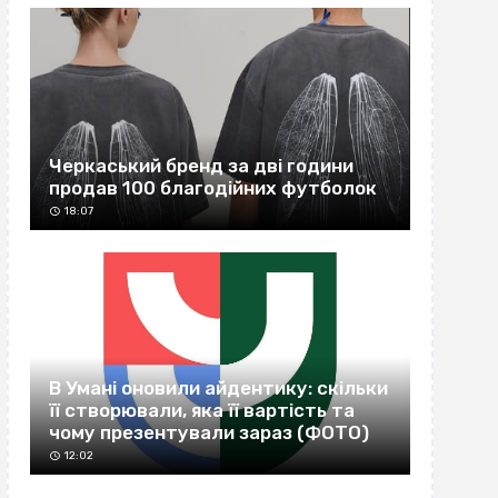
Черкаський бренд за дві години
продав 100 благодійних футболок
18:07
В Умані оновили айдентику: скільки
її створювали, яка її вартість та
чому презентували зараз (ФОТО)
12:02