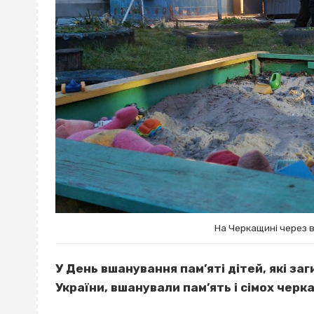
На Черкащині через в
У День вшанування пам’яті дітей, які за
України, вшанували пам’ять і сімох черк