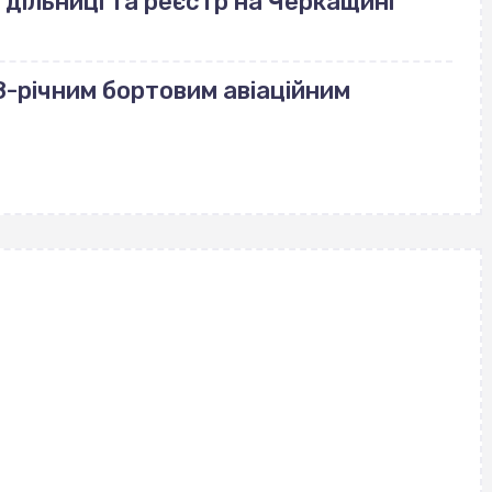
 дільниці та реєстр на Черкащині
-річним бортовим авіаційним