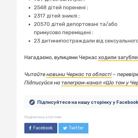
2548 дітей поренені ;
2317 дітей зниклі ;
20570 дітей депортовані та/або
примусово переміщені :
23 дитинипостраждали від сексуального
Нагадаємо, вулицями Черкас
ходили загублен
Читайте
новини Черкас та області
– перевір
Підписуйся на
телеграм‐канал «Шо там у Че
Підписуйтеся на нашу сторінку у Faceboo
Поділитись статтею
Facebook
Twitter