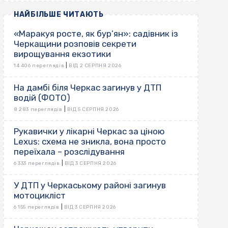
НАЙБІЛЬШЕ ЧИТАЮТЬ
«Маракуя росте, як бур’ян»: садівник із
Черкащини розповів секрети
вирощування екзотики
|
14 406 переглядів
ВІД 2 СЕРПНЯ 2026
На дамбі біля Черкас загинув у ДТП
водій (ФОТО)
|
8 283 переглядів
ВІД 5 СЕРПНЯ 2026
Рукавички у лікарні Черкас за ціною
Lexus: схема не зникла, вона просто
переїхала – розслідування
|
6 333 переглядів
ВІД 3 СЕРПНЯ 2026
У ДТП у Черкаському районі загинув
мотоцикліст
|
6 155 переглядів
ВІД 3 СЕРПНЯ 2026