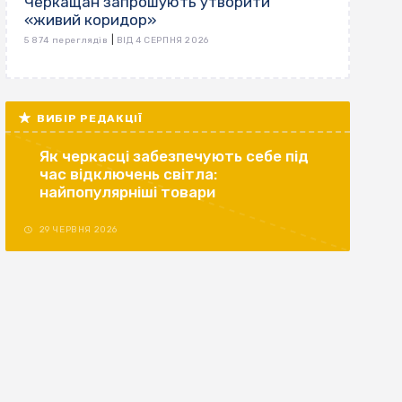
Черкащан запрошують утворити
«живий коридор»
|
5 874 переглядів
ВІД 4 СЕРПНЯ 2026
ВИБІР РЕДАКЦІЇ
Як черкасці забезпечують себе під
час відключень світла:
найпопулярніші товари
29 ЧЕРВНЯ 2026