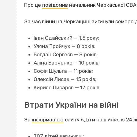
Про це
повідомив
начальник Черкаської ОВА 
За час війни на Черкащині зигинули семеро 
Іван Одайський — 1,5 року;
Уляна Тройчук — 8 років;
Богдан Сергеєв — 8 років;
Аліна Барченко — 10 років;
Софія Шульга — 11 років;
Олексій Лисак — 15 років;
Кирило Писарєв — 17 років.
Втрати України на війні
За
інформацією
сайту «Діти на війні», із 24 
707 дітей загинули ;