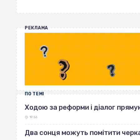
РЕКЛАМА
ПО ТЕМІ
Ходою за реформи і діалог пряму
19:56
Два сонця можуть помітити черка