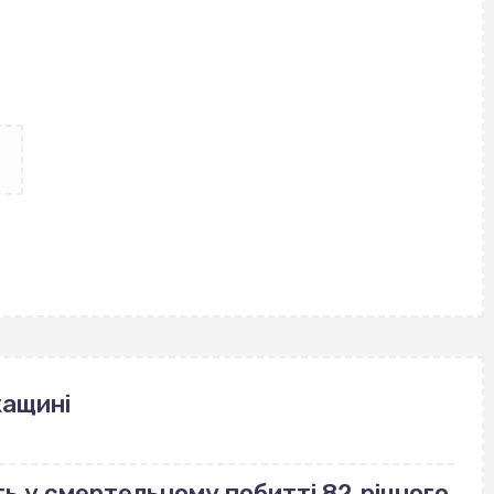
кащині
ь у смертельному побитті 82‐річного