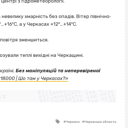
центрі з гідрометеорології.
невелику хмарність без опадів. Вітер північно‐
º…+16ºС, а у Черкасах +12º…+14ºС.
 повітря зменшиться.
зували теплі вихідні на Черкащині.
країні.
Без маніпуляцій та неперевіреної
ВІСІМНАДЦЯТЬ ТРИ НУЛІ
«18000 | Шо там у Черкасах?»
ВІСІМНАДЦЯТЬ ТРИ НУЛІ
ВІСІМНАДЦЯТЬ ТРИ НУЛІ
ВІСІМНАДЦЯТЬ ТРИ НУЛІ
ВІСІМНАДЦЯТЬ ТРИ НУЛІ
ВІСІМНАДЦЯТЬ ТРИ НУЛІ
k
ВІСІМНАДЦЯТЬ ТРИ НУЛІ
ВІСІМНАДЦЯТЬ ТРИ НУЛІ
Tagged
Черкаси
Черкаська область
with