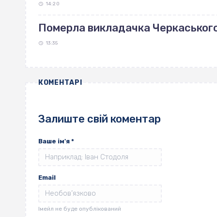
14:20
Померла викладачка Черкаськог
13:35
КОМЕНТАРІ
Залиште свій коментар
Ваше ім'я
*
Email