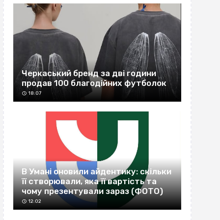
Черкаський бренд за дві години
продав 100 благодійних футболок
18:07
В Умані оновили айдентику: скільки
її створювали, яка її вартість та
чому презентували зараз (ФОТО)
12:02