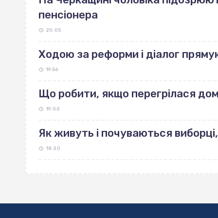
пенсіонера
20:05
Ходою за реформи і діалог пряму
19:56
Що робити, якщо перегрілася до
19:00
Як живуть і почуваються виборці,
18:20