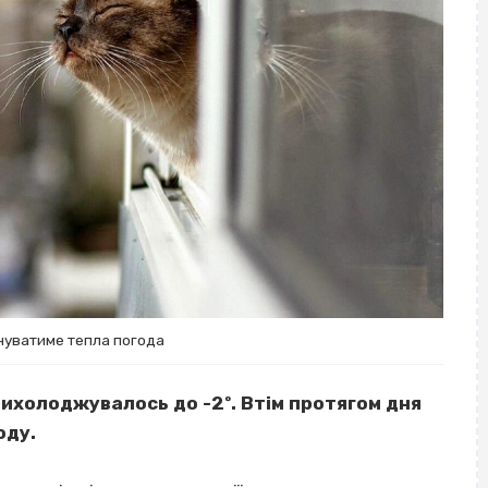
нуватиме тепла погода
вихолоджувалось до -2º. Втім протягом дня
оду.