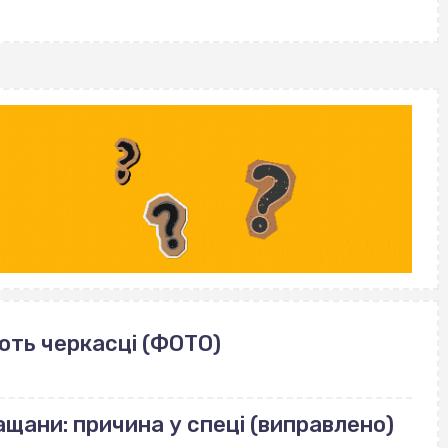
ють черкасці (ФОТО)
щани: причина у спеці (виправлено)