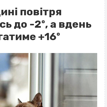
ині повітря
 до -2º, а вдень
гатиме +16º