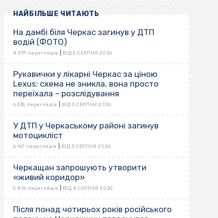
НАЙБІЛЬШЕ ЧИТАЮТЬ
На дамбі біля Черкас загинув у ДТП
водій (ФОТО)
|
8 291 переглядів
ВІД 5 СЕРПНЯ 2026
Рукавички у лікарні Черкас за ціною
Lexus: схема не зникла, вона просто
переїхала – розслідування
|
6 335 переглядів
ВІД 3 СЕРПНЯ 2026
У ДТП у Черкаському районі загинув
мотоцикліст
|
6 157 переглядів
ВІД 3 СЕРПНЯ 2026
Черкащан запрошують утворити
«живий коридор»
|
5 876 переглядів
ВІД 4 СЕРПНЯ 2026
Після понад чотирьох років російського