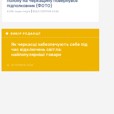
полону на Черкащину повернувся
підполковник (ФОТО)
|
4 296 переглядів
ВІД 5 СЕРПНЯ 2026
ВИБІР РЕДАКЦІЇ
Як черкасці забезпечують себе під
час відключень світла:
найпопулярніші товари
29 ЧЕРВНЯ 2026