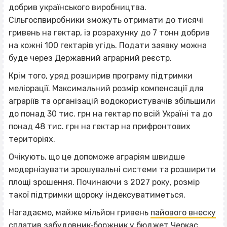
добрив українського виробництва.
Сільгоспвиробники зможуть отримати до тисячі
гривень на гектар, із розрахунку до 7 тонн добрив
на кожні 100 гектарів угідь. Подати заявку можна
буде через Державний аграрний реєстр.
Крім того, уряд розширив програму підтримки
меліорації. Максимальний розмір компенсації для
аграріїв та організацій водокористувачів збільшили
до понад 30 тис. грн на гектар по всій Україні та до
понад 48 тис. грн на гектар на прифронтових
територіях.
Очікують, що це допоможе аграріям швидше
модернізувати зрошувальні системи та розширити
площі зрошення. Починаючи з 2027 року, розмір
такої підтримки щороку індексуватиметься.
Нагадаємо, майже мільйон гривень
пайового внеску
сплатив забудовник‐боржник у бюджет Черкас.