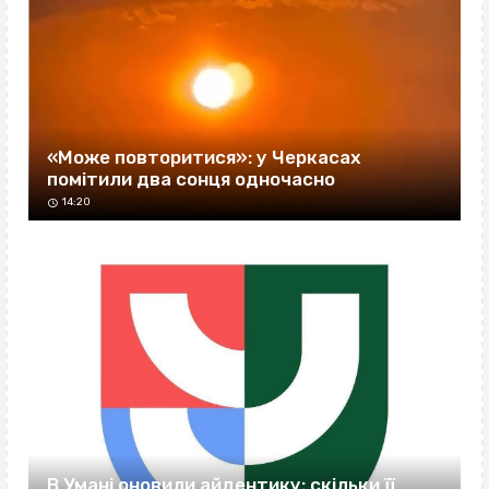
«Може повторитися»: у Черкасах
помітили два сонця одночасно
14:20
В Умані оновили айдентику: скільки її