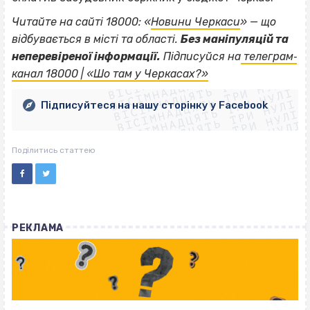
Читайте на сайті 18000: «
Новини Черкаси
» — що
відбувається в місті та області.
Без маніпуляцій та
ВІСІМНАДЦЯТЬ ТРИ НУЛІ
неперевіреної інформації.
Підписуйся на
телеграм‐
ВІСІМНАДЦЯТЬ ТРИ НУЛІ
ВІСІМНАДЦЯТЬ ТРИ НУЛІ
канал 18000 | «Шо там у Черкасах?»
ВІСІМНАДЦЯТЬ ТРИ НУЛІ
ВІСІМНАДЦЯТЬ ТРИ НУЛІ
ВІСІМНАДЦЯТЬ ТРИ НУЛІ
Підписуйтеся на нашу сторінку у Facebook
ВІСІМНАДЦЯТЬ ТРИ НУЛІ
ВІСІМНАДЦЯТЬ ТРИ НУЛІ
Поділитись статтею
РЕКЛАМА