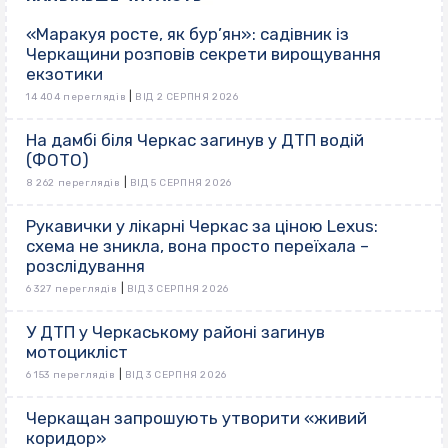
«Маракуя росте, як бур’ян»: садівник із
Черкащини розповів секрети вирощування
екзотики
|
14 404 переглядів
ВІД 2 СЕРПНЯ 2026
На дамбі біля Черкас загинув у ДТП водій
(ФОТО)
|
8 262 переглядів
ВІД 5 СЕРПНЯ 2026
Рукавички у лікарні Черкас за ціною Lexus:
схема не зникла, вона просто переїхала –
розслідування
|
6 327 переглядів
ВІД 3 СЕРПНЯ 2026
У ДТП у Черкаському районі загинув
мотоцикліст
|
6 153 переглядів
ВІД 3 СЕРПНЯ 2026
Черкащан запрошують утворити «живий
коридор»