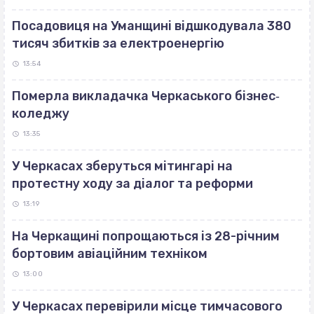
Посадовиця на Уманщині відшкодувала 380
тисяч збитків за електроенергію
13:54
Померла викладачка Черкаського бізнес‐
коледжу
13:35
У Черкасах зберуться мітингарі на
протестну ходу за діалог та реформи
13:19
На Черкащині попрощаються із 28-річним
бортовим авіаційним техніком
13:00
У Черкасах перевірили місце тимчасового