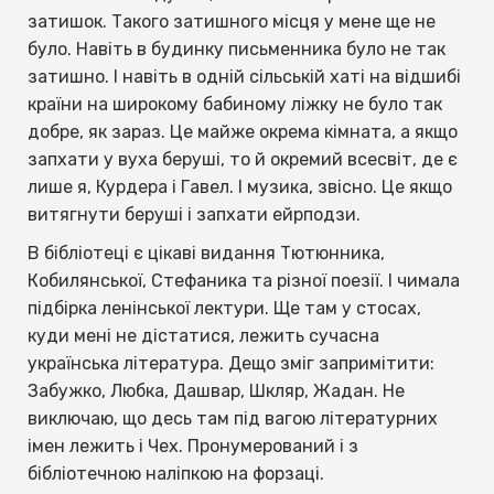
затишок. Такого затишного місця у мене ще не
було. Навіть в будинку письменника було не так
затишно. І навіть в одній сільській хаті на відшибі
країни на широкому бабиному ліжку не було так
добре, як зараз. Це майже окрема кімната, а якщо
запхати у вуха беруші, то й окремий всесвіт, де є
лише я, Курдера і Гавел. І музика, звісно. Це якщо
витягнути беруші і запхати ейрподзи.
В бібліотеці є цікаві видання Тютюнника,
Кобилянської, Стефаника та різної поезії. І чимала
підбірка ленінської лектури. Ще там у стосах,
куди мені не дістатися, лежить сучасна
українська література. Дещо зміг запримітити:
Забужко, Любка, Дашвар, Шкляр, Жадан. Не
виключаю, що десь там під вагою літературних
імен лежить і Чех. Пронумерований і з
бібліотечною наліпкою на форзаці.