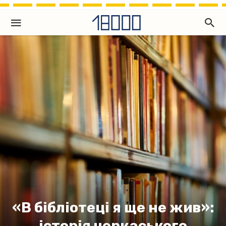
«В бібліотеці я ще не жив»:
історія черкаського