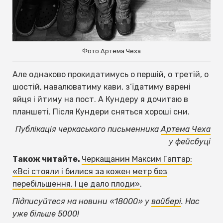
Фото Артема Чеха
Але однаково прокидатимусь о першій, о третій, о
шостій, навалюватиму кави, з‘їдатиму варені
яйця і йтиму на пост. А Кундеру я дочитаю в
планшеті. Після Кундери сняться хороші сни.
Публікація черкаського письменника
Артема Чеха
у фейсбуці
Також читайте.
Черкащанин Максим Гаптар:
«Всі стояли і билися за кожен метр без
перебільшення. І це дало плоди»
.
Підписуйтеся на новини «18000» у
вайбері
. Нас
уже більше 5000!