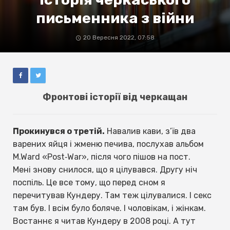
письменника з війни
20 Вересня 2022, 07:58
Фронтові історії від черкащан
Прокинувся о третій.
Навалив кави, з’їв два
варених яйця і жменю печива, послухав альбом
M.Ward «Post‐War», після чого пішов на пост.
Мені знову снилося, що я цілувався. Другу ніч
поспіль. Це все тому, що перед сном я
перечитував Кундеру. Там теж цілувалися. І секс
там був. І всім було боляче. І чоловікам, і жінкам.
Востаннє я читав Кундеру в 2008 році. А тут