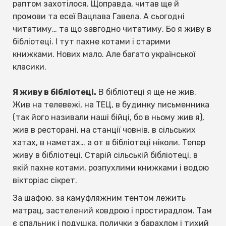
раптом захотілося. Щоправда, читав ще й
промови та есеї Вацлава Гавела. А сьогодні
читатиму… та що завгодно читатиму. Бо я живу в
бібліотеці. І тут пахне котами і старими
книжками. Нових мало. Але багато української
класики.
Я живу в бібліотеці.
В бібліотеці я ще не жив.
Жив на телевежі, на ТЕЦ, в будинку письменника
(так його називали наші бійці, бо в ньому жив я),
жив в ресторані, на станції човнів, в сільських
хатах, в наметах… а от в бібліотеці ніколи. Тепер
живу в бібліотеці. Старій сільській бібліотеці, в
якій пахне котами, розпухлими книжками і водою
вікторіас сікрет.
За шафою, за камуфляжним тентом лежить
матрац, застелений ковдрою і простирадлом. Там
є спальник і подушка, полички з барахлом і тихий