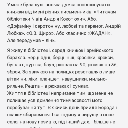
У мене була хуліганська думка попідписувати
книжки від імені різних письменників. «Читачам
бібліотеки N від Андрія Кокотюхи». Або.
«Дофаміну і серотоніну, любові та перемог. Андрій
Любка». «О.З. Щиро». Або класично «ЖАДАН».
Але передумав – лінь.
Я живу в бібліотеці, серед книжок і армійського
барахла. Берці одні, берці інші, кросівки, крокси,
бушлат, куртка, баул, рюкзак на 90, рюкзак на 36,
зброя. За звичкою на полицях розставляю лише
вітаміни, ліки, планшет, навушники, мильно‐
рильне. Решта – в рюкзаках і сумках.
Життя в бібліотеці неприємне тим, що мене не
полишає усвідомлення тимчасовості мого
перебування тут. В якийсь день прийде Борода і
скаже: збираємося. І за годину я вирушу в нове
село, на нову позицію, під інший дах. І більше не