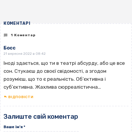
КОМЕНТАРІ
1 Коментар
Босс
21 вересня 2022 в 08:42
Іноді здається, що ти в театрі абсурду, або це все
сон. Стукаєш до своєї свідомості, а згодом
розумієш, що то є реальність. Об’єктивна і
суб’єктивна. Жахлива сюрреалістична…
ВІДПОВІCТИ
Залиште свій коментар
Ваше ім'я
*