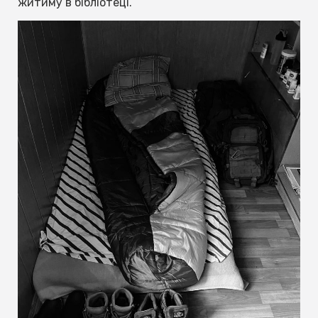
житиму в бібліотеці.