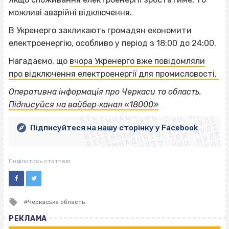
можливі аварійні відключення.
В Укренерго закликають громадян економити
електроенергію, особливо у період з 18:00 до 24:00.
Нагадаємо, що
вчора Укренерго вже повідомляли
про відключення електроенергії для промисловості.
ВІСІМНАДЦЯТЬ ТРИ НУЛІ
Оперативна інформація про Черкаси та область.
ВІСІМНАДЦЯТЬ ТРИ НУЛІ
ВІСІМНАДЦЯТЬ ТРИ НУЛІ
Підписуйся на вайбер‐канал «18000»
ВІСІМНАДЦЯТЬ ТРИ НУЛІ
ВІСІМНАДЦЯТЬ ТРИ НУЛІ
ВІСІМНАДЦЯТЬ ТРИ НУЛІ
Підписуйтеся на нашу сторінку у Facebook
ВІСІМНАДЦЯТЬ ТРИ НУЛІ
ВІСІМНАДЦЯТЬ ТРИ НУЛІ
Поділитись статтею
Tagged
Черкаська область
with
РЕКЛАМА