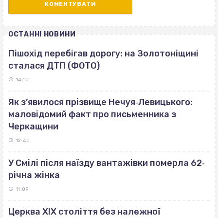
ОСТАННІ НОВИНИ
Пішохід перебігав дорогу: на Золотоніщині
сталася ДТП (ФОТО)
14:10
Як з’явилося прізвище Нечуя‐Левицького:
маловідомий факт про письменника з
Черкащини
12:40
У Смілі після наїзду вантажівки померла 62‐
річна жінка
11:09
Церква ХІХ століття без належної