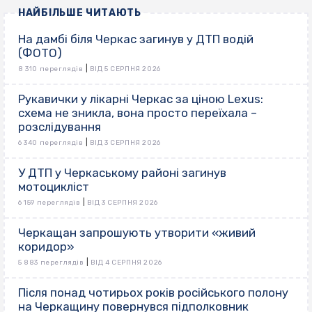
НАЙБІЛЬШЕ ЧИТАЮТЬ
На дамбі біля Черкас загинув у ДТП водій
(ФОТО)
|
8 310 переглядів
ВІД 5 СЕРПНЯ 2026
Рукавички у лікарні Черкас за ціною Lexus:
схема не зникла, вона просто переїхала –
розслідування
|
6 340 переглядів
ВІД 3 СЕРПНЯ 2026
У ДТП у Черкаському районі загинув
мотоцикліст
|
6 159 переглядів
ВІД 3 СЕРПНЯ 2026
Черкащан запрошують утворити «живий
коридор»
|
5 883 переглядів
ВІД 4 СЕРПНЯ 2026
Після понад чотирьох років російського полону
на Черкащину повернувся підполковник