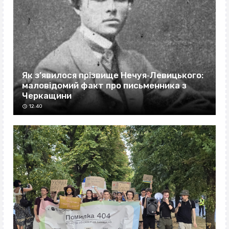
Як з’явилося прізвище Нечуя‐Левицького:
маловідомий факт про письменника з
Черкащини
12:40