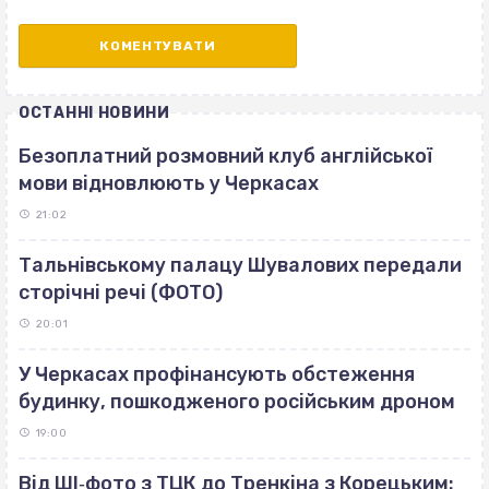
ОСТАННІ НОВИНИ
Безоплатний розмовний клуб англійської
мови відновлюють у Черкасах
21:02
Тальнівському палацу Шувалових передали
сторічні речі (ФОТО)
20:01
У Черкасах профінансують обстеження
будинку, пошкодженого російським дроном
19:00
Від ШІ‐фото з ТЦК до Тренкіна з Корецьким: