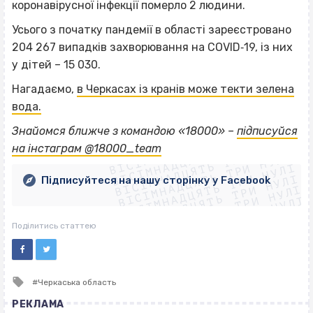
коронавірусної інфекції померло 2 людини.
Усього з початку пандемії в області зареєстровано
204 267 випадків захворювання на COVID‐19, із них
у дітей – 15 030.
Нагадаємо,
в Черкасах із кранів може текти зелена
вода.
ВІСІМНАДЦЯТЬ ТРИ НУЛІ
Знайомся ближче з командою «18000» –
підписуйся
ВІСІМНАДЦЯТЬ ТРИ НУЛІ
ВІСІМНАДЦЯТЬ ТРИ НУЛІ
на інстаграм @18000_team
ВІСІМНАДЦЯТЬ ТРИ НУЛІ
ВІСІМНАДЦЯТЬ ТРИ НУЛІ
ВІСІМНАДЦЯТЬ ТРИ НУЛІ
Підписуйтеся на нашу сторінку у Facebook
ВІСІМНАДЦЯТЬ ТРИ НУЛІ
ВІСІМНАДЦЯТЬ ТРИ НУЛІ
Поділитись статтею
Tagged
Черкаська область
with
РЕКЛАМА