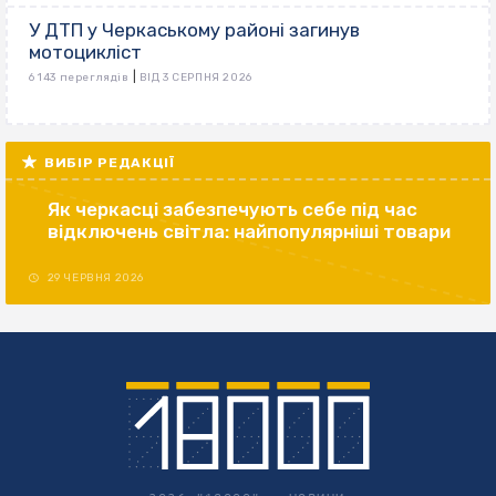
У ДТП у Черкаському районі загинув
мотоцикліст
|
6 143 переглядів
ВІД 3 СЕРПНЯ 2026
ВИБІР РЕДАКЦІЇ
Як черкасці забезпечують себе під час
відключень світла: найпопулярніші товари
29 ЧЕРВНЯ 2026