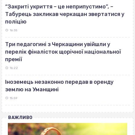
“Закриті укриття – це неприпустимо”, –
Табурець закликав черкащан звертатися у
поліцію
16:35
Три педагогині з Черкащини увійшли у
перелік фіналісток щорічної національної
премії
16:22
Іноземець незаконно передав в оренду
землю на Уманщині
15:59
ВАЖЛИВО