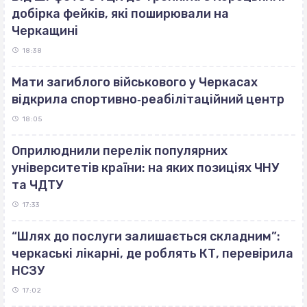
добірка фейків, які поширювали на
Черкащині
18:38
Мати загиблого військового у Черкасах
відкрила спортивно‐реабілітаційний центр
18:05
Оприлюднили перелік популярних
університетів країни: на яких позиціях ЧНУ
та ЧДТУ
17:33
“Шлях до послуги залишається складним”:
черкаські лікарні, де роблять КТ, перевірила
НСЗУ
17:02