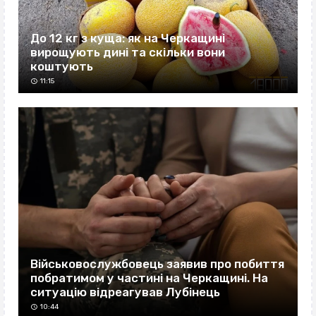
До 12 кг з куща: як на Черкащині
вирощують дині та скільки вони
коштують
11:15
Військовослужбовець заявив про побиття
побратимом у частині на Черкащині. На
ситуацію відреагував Лубінець
10:44