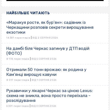
НАЙБІЛЬШЕ ЧИТАЮТЬ
«Маракуя росте, як бур’ян»: садівник із
Черкащини розповів секрети вирощування
екзотики
|
14 381 переглядів
ВІД 2 СЕРПНЯ 2026
На дамбі біля Черкас загинув у ДТП водій
(ФОТО)
|
8 174 переглядів
ВІД 5 СЕРПНЯ 2026
Отримали 50 тонн врожаю: як родина у
Кам’янці вирощує кавуни
|
8 017 переглядів
ВІД 1 СЕРПНЯ 2026
Рукавички у лікарні Черкас за ціною Lexus:
схема не зникла, вона просто переїхала –
розслідування
|
6 301 переглядів
ВІД 3 СЕРПНЯ 2026