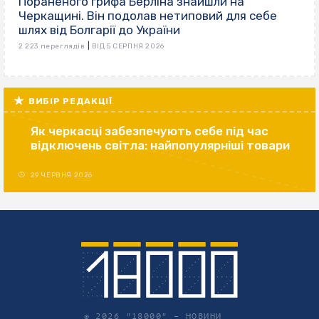
Пораненого грифа Берліна знайшли на
Черкащині. Він подолав нетиповий для себе
шлях від Болгарії до України
|
2 223 переглядів
ВІД 5 СЕРПНЯ 2026
ВИБІР РЕДАКЦІЇ
Як черкасці забезпечують себе під час
відключень світла: найпопулярніші товари
29 ЧЕРВНЯ 2026
© 2026 "18000" –
НОВИНИ