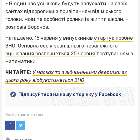
- В один час усі школи будуть запускати на своїх
сайтах відеоролики з привітанням від міського
голови, моїм та особисті ролики із життя школи, –
розповів Воронов.
Нагадаємо, 15 червня у випускників
стартує пробне
ЗНО
.
Основна сесія зовнішнього незалежного
оцінювання розпочнеться 25 червня
тестуванням з
математики.
ВІСІМНАДЦЯТЬ ТРИ НУЛІ
ЧИТАЙТЕ:
У масках та з відчиненими дверима: як
ВІСІМНАДЦЯТЬ ТРИ НУЛІ
ВІСІМНАДЦЯТЬ ТРИ НУЛІ
цього року відбуватиметься ЗНО
ВІСІМНАДЦЯТЬ ТРИ НУЛІ
ВІСІМНАДЦЯТЬ ТРИ НУЛІ
ВІСІМНАДЦЯТЬ ТРИ НУЛІ
Підписуйтеся на нашу сторінку у Facebook
ВІСІМНАДЦЯТЬ ТРИ НУЛІ
ВІСІМНАДЦЯТЬ ТРИ НУЛІ
Поділитись статтею
Tagged