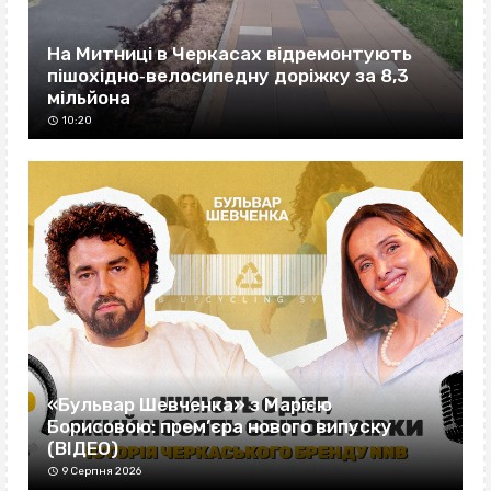
На Митниці в Черкасах відремонтують
пішохідно‐велосипедну доріжку за 8,3
мільйона
10:20
«Бульвар Шевченка» з Марією
Борисовою: прем’єра нового випуску
(ВІДЕО)
9 Серпня 2026