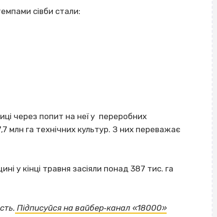
темпами сівби стали:
ниці через попит на неї у переробних
,7 млн га технічних культур. З них переважає
і у кінці травня засіяли понад 387 тис. га
ВІСІМНАДЦЯТЬ ТРИ НУЛІ
сть.
Підписуйся на вайбер‐канал «18000»