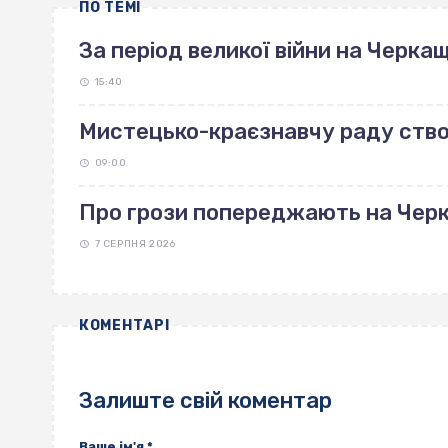
ПО ТЕМІ
За період великої війни на Черка
15:40
Мистецько-краєзнавчу раду ство
09:00
Про грози попереджають на Чер
7 СЕРПНЯ 2026
КОМЕНТАРІ
Залиште свій коментар
Ваше ім'я
*