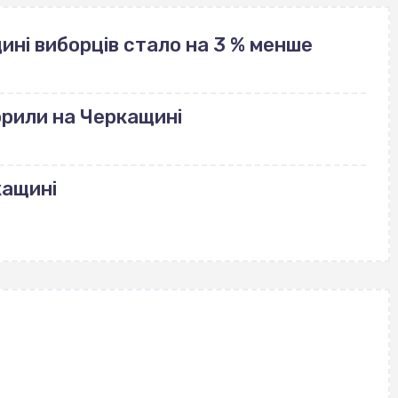
щині виборців стало на 3 % менше
рили на Черкащині
кащині