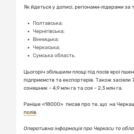
Як йдеться у дописі, регіонами‐лідерами за 
Полтавська;
Чернігівська;
Вінницька;
Черкаська;
Сумська область.
Цьогоріч збільшили площі під посів ярої пше
підприємств та експортерів. Також засіяли 7
соняшник – 4,9 млн га та соя – 2,3 млн га.
Раніше «18000» писав про те, що на Черкащин
полів
.
Оперативна інформація про Черкаси та обла