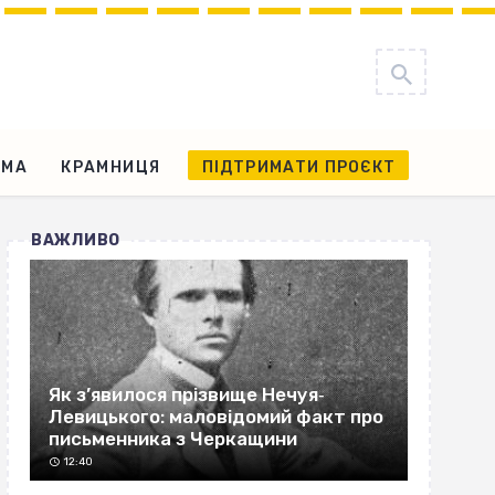
АМА
КРАМНИЦЯ
ПІДТРИМАТИ ПРОЄКТ
ВАЖЛИВО
Як з’явилося прізвище Нечуя‐
Левицького: маловідомий факт про
письменника з Черкащини
12:40