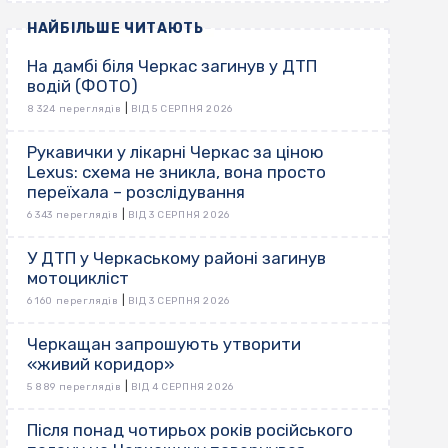
НАЙБІЛЬШЕ ЧИТАЮТЬ
На дамбі біля Черкас загинув у ДТП
водій (ФОТО)
|
8 324 переглядів
ВІД 5 СЕРПНЯ 2026
Рукавички у лікарні Черкас за ціною
Lexus: схема не зникла, вона просто
переїхала – розслідування
|
6 343 переглядів
ВІД 3 СЕРПНЯ 2026
У ДТП у Черкаському районі загинув
мотоцикліст
|
6 160 переглядів
ВІД 3 СЕРПНЯ 2026
Черкащан запрошують утворити
«живий коридор»
|
5 889 переглядів
ВІД 4 СЕРПНЯ 2026
Після понад чотирьох років російського