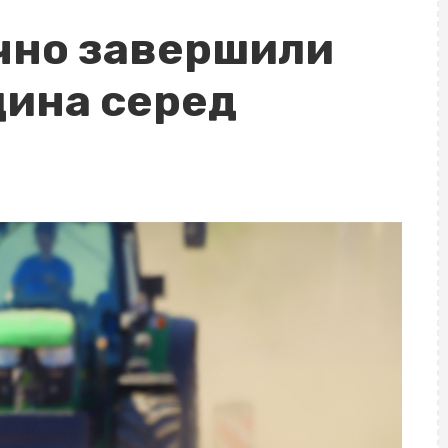
ично завершили
щина серед