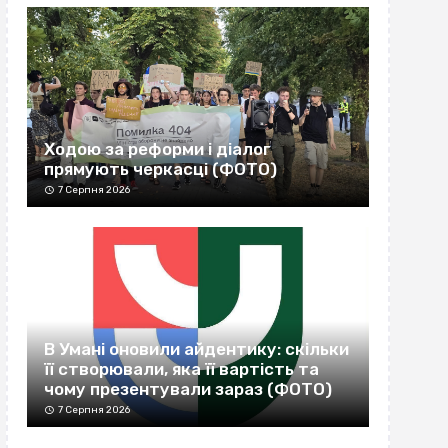
Ходою за реформи і діалог
прямують черкасці (ФОТО)
7 Серпня 2026
В Умані оновили айдентику: скільки
її створювали, яка її вартість та
чому презентували зараз (ФОТО)
7 Серпня 2026