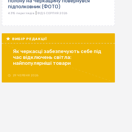
полону на Черкащину повернувся
підполковник (ФОТО)
|
4 315 переглядів
ВІД 5 СЕРПНЯ 2026
ВИБІР РЕДАКЦІЇ
Як черкасці забезпечують себе під
час відключень світла:
найпопулярніші товари
29 ЧЕРВНЯ 2026