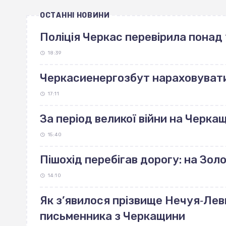
ОСТАННІ НОВИНИ
Поліція Черкас перевірила понад 
18:39
Черкасиенергозбут нараховуват
17:11
За період великої війни на Черка
15:40
Пішохід перебігав дорогу: на Зо
14:10
Як з’явилося прізвище Нечуя‐Лев
письменника з Черкащини