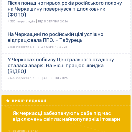
Після понад чотирьох років російського полону
на Черкащину повернувся підполковник
(ФОТО)
|
4 330 переглядів
ВІД 5 СЕРПНЯ 2026
На Черкащині по російській цілі успішно
відпрацювала ППО, – Табурець
|
2 641 переглядів
ВІД 7 СЕРПНЯ 2026
У Черкасах поблизу Центрального стадіону
сталася аварія. На місці працює швидка
(ВІДЕО)
|
2 575 переглядів
ВІД 4 СЕРПНЯ 2026
ВИБІР РЕДАКЦІЇ
Як черкасці забезпечують себе під час
відключень світла: найпопулярніші товари
29 ЧЕРВНЯ 2026