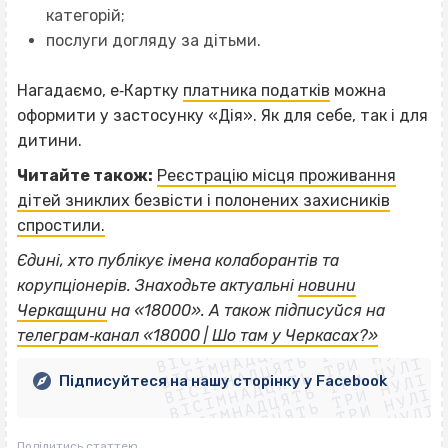
категорій;
послуги догляду за дітьми.
Нагадаємо, е‐Картку
платника податків
можна
оформити у застосунку «Дія». Як для себе, так і для
дитини.
Читайте також:
Реєстрацію місця проживання
дітей зниклих безвісти і полонених захисників
спростили.
Єдині, хто публікує імена колаборантів та
корупціонерів. Знаходьте актуальні
новини
ВІСІМНАДЦЯТЬ ТРИ НУЛІ
Черкащини
на «18000».
А також підписуйся на
ВІСІМНАДЦЯТЬ ТРИ НУЛІ
ВІСІМНАДЦЯТЬ ТРИ НУЛІ
телеграм‐канал «18000 | Шо там у Черкасах?»
ВІСІМНАДЦЯТЬ ТРИ НУЛІ
ВІСІМНАДЦЯТЬ ТРИ НУЛІ
ВІСІМНАДЦЯТЬ ТРИ НУЛІ
Підписуйтеся на нашу сторінку у Facebook
ВІСІМНАДЦЯТЬ ТРИ НУЛІ
ВІСІМНАДЦЯТЬ ТРИ НУЛІ
Поділитись статтею