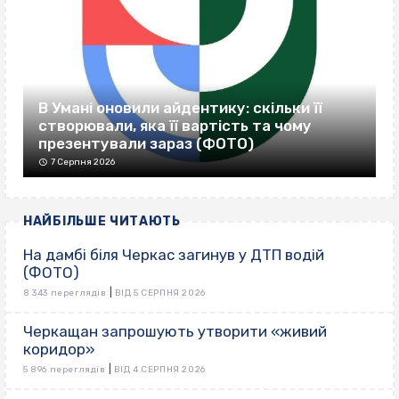
В Умані оновили айдентику: скільки її
створювали, яка її вартість та чому
презентували зараз (ФОТО)
7 Серпня 2026
НАЙБІЛЬШЕ ЧИТАЮТЬ
На дамбі біля Черкас загинув у ДТП водій
(ФОТО)
|
8 343 переглядів
ВІД 5 СЕРПНЯ 2026
Черкащан запрошують утворити «живий
коридор»
|
5 896 переглядів
ВІД 4 СЕРПНЯ 2026