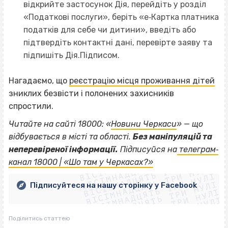
відкрийте застосунок Дія, перейдіть у розділ
«Податкові послуги», беріть «е‐Картка платника
податків для себе чи дитини», введіть або
підтвердіть контактні дані, перевірте заяву та
підпишіть Дія.Підписом.
Нагадаємо, що
реєстрацію місця проживання дітей
зниклих безвісти і полонених захисників
спростили.
Читайте на сайті 18000: «
Новини Черкаси
» — що
відбувається в місті та області.
Без маніпуляцій та
ВІСІМНАДЦЯТЬ ТРИ НУЛІ
неперевіреної інформації.
Підписуйся на
телеграм‐
ВІСІМНАДЦЯТЬ ТРИ НУЛІ
ВІСІМНАДЦЯТЬ ТРИ НУЛІ
канал 18000 | «Шо там у Черкасах?»
ВІСІМНАДЦЯТЬ ТРИ НУЛІ
ВІСІМНАДЦЯТЬ ТРИ НУЛІ
ВІСІМНАДЦЯТЬ ТРИ НУЛІ
Підписуйтеся на нашу сторінку у Facebook
ВІСІМНАДЦЯТЬ ТРИ НУЛІ
ВІСІМНАДЦЯТЬ ТРИ НУЛІ
Поділитись статтею