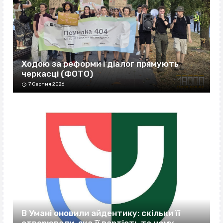
Ходою за реформи і діалог прямують
черкасці (ФОТО)
7 Серпня 2026
В Умані оновили айдентику: скільки її