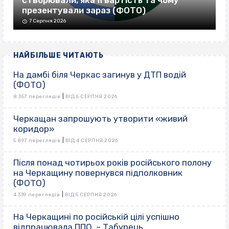
створювали, яка її вартість та чому
презентували зараз (ФОТО)
7 Серпня 2026
НАЙБІЛЬШЕ ЧИТАЮТЬ
На дамбі біля Черкас загинув у ДТП водій
(ФОТО)
|
8 357 переглядів
ВІД 5 СЕРПНЯ 2026
Черкащан запрошують утворити «живий
коридор»
|
5 897 переглядів
ВІД 4 СЕРПНЯ 2026
Після понад чотирьох років російського полону
на Черкащину повернувся підполковник
(ФОТО)
|
4 339 переглядів
ВІД 5 СЕРПНЯ 2026
На Черкащині по російській цілі успішно
відпрацювала ППО, – Табурець