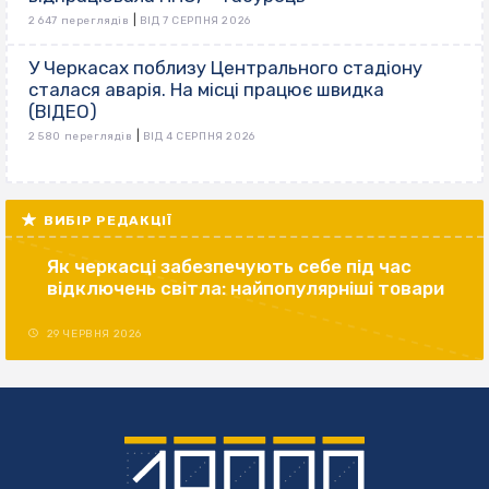
|
2 647 переглядів
ВІД 7 СЕРПНЯ 2026
У Черкасах поблизу Центрального стадіону
сталася аварія. На місці працює швидка
(ВІДЕО)
|
2 580 переглядів
ВІД 4 СЕРПНЯ 2026
ВИБІР РЕДАКЦІЇ
Як черкасці забезпечують себе під час
відключень світла: найпопулярніші товари
29 ЧЕРВНЯ 2026