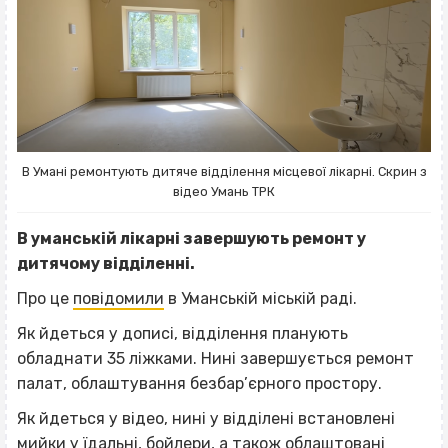
В Умані ремонтують дитяче відділення місцевої лікарні. Скрин з
відео Умань ТРК
В уманській лікарні завершують ремонт у
дитячому відділенні.
Про це
повідомили
в Уманській міській раді.
Як йдеться у дописі, відділення планують
обладнати 35 ліжками. Нині завершується ремонт
палат, облаштування безбар’єрного простору.
Як йдеться у відео, нині у відділені встановлені
мийки у їдальні, бойлери, а також облаштовані