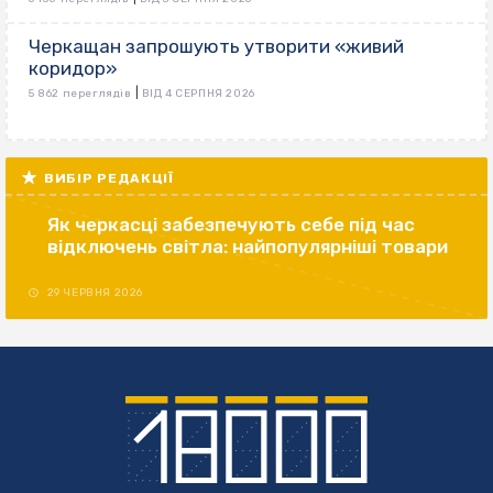
Черкащан запрошують утворити «живий
коридор»
|
5 862 переглядів
ВІД 4 СЕРПНЯ 2026
ВИБІР РЕДАКЦІЇ
Як черкасці забезпечують себе під час
відключень світла: найпопулярніші товари
29 ЧЕРВНЯ 2026