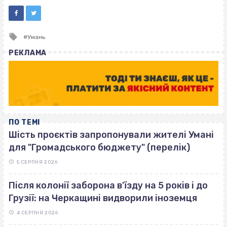
Tagged
Умань
with
РЕКЛАМА
ПО ТЕМІ
Шість проєктів запропонували жителі Умані
для "Громадського бюджету" (перелік)
5 СЕРПНЯ 2026
Після колонії заборона в'їзду на 5 років і до
Грузії: на Черкащині видворили іноземця
4 СЕРПНЯ 2026