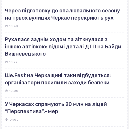
Через підготовку до опалювального сезону
на трьох вулицях Черкас перекриють рух
10:40
Рухалася заднім ходом та зіткнулася з
іншою автівкою: відомі деталі ДТП на Байди
Вишневецького
10:22
Ше.Fest на Черкащині таки відбудеться:
організатори посилили заходи безпеки
10:00
У Черкасах спрямують 20 млн на ліцей
“Перспектива”,- мер
09:00