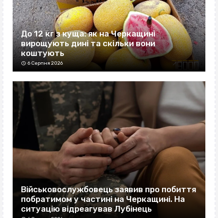
До 12 кг з куща: як на Черкащині
вирощують дині та скільки вони
коштують
6 Серпня 2026
Військовослужбовець заявив про побиття
побратимом у частині на Черкащині. На
ситуацію відреагував Лубінець