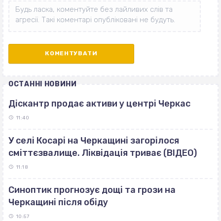
ОСТАННІ НОВИНИ
Діскантр продає активи у центрі Черкас
11:40
У селі Косарі на Черкащині загорілося
сміттєзвалище. Ліквідація триває (ВІДЕО)
11:18
Синоптик прогнозує дощі та грози на
Черкащині після обіду
10:57