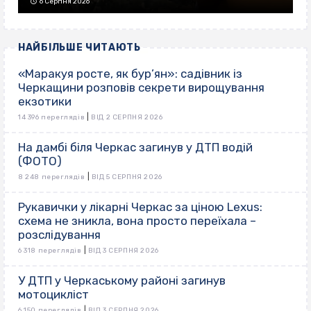
6 Серпня 2026
НАЙБІЛЬШЕ ЧИТАЮТЬ
«Маракуя росте, як бур’ян»: садівник із
Черкащини розповів секрети вирощування
екзотики
|
14 396 переглядів
ВІД 2 СЕРПНЯ 2026
На дамбі біля Черкас загинув у ДТП водій
(ФОТО)
|
8 248 переглядів
ВІД 5 СЕРПНЯ 2026
Рукавички у лікарні Черкас за ціною Lexus:
схема не зникла, вона просто переїхала –
розслідування
|
6 318 переглядів
ВІД 3 СЕРПНЯ 2026
У ДТП у Черкаському районі загинув
мотоцикліст
|
6 150 переглядів
ВІД 3 СЕРПНЯ 2026