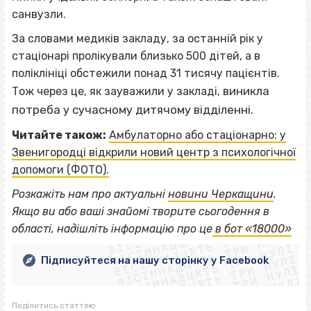
санвузли.
За словами медиків закладу, за останній рік у
стаціонарі пролікували близько 500 дітей, а в
поліклініці обстежили понад 31 тисячу пацієнтів.
виникла
Тож через це, як зауважили у закладі,
потреба у сучасному дитячому відділенні.
Читайте також:
Амбулаторно або стаціонарно: у
Звенигородці відкрили новий центр з психологічної
допомоги (ФОТО).
Розкажіть нам про актуальні
новини Черкащини
.
ВІСІМНАДЦЯТЬ ТРИ НУЛІ
Якщо
ви або ваші знайомі творите сьогодення в
ВІСІМНАДЦЯТЬ ТРИ НУЛІ
ВІСІМНАДЦЯТЬ ТРИ НУЛІ
області, надішліть інформацію про це
в бот «18000»
ВІСІМНАДЦЯТЬ ТРИ НУЛІ
ВІСІМНАДЦЯТЬ ТРИ НУЛІ
ВІСІМНАДЦЯТЬ ТРИ НУЛІ
Підписуйтеся на нашу сторінку у Facebook
ВІСІМНАДЦЯТЬ ТРИ НУЛІ
ВІСІМНАДЦЯТЬ ТРИ НУЛІ
Поділитись статтею