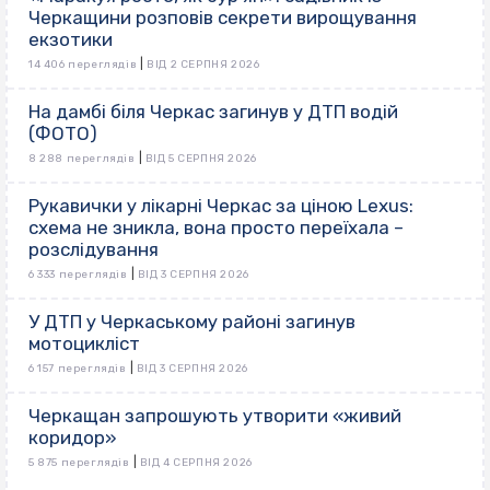
Черкащини розповів секрети вирощування
екзотики
|
14 406 переглядів
ВІД 2 СЕРПНЯ 2026
На дамбі біля Черкас загинув у ДТП водій
(ФОТО)
|
8 288 переглядів
ВІД 5 СЕРПНЯ 2026
Рукавички у лікарні Черкас за ціною Lexus:
схема не зникла, вона просто переїхала –
розслідування
|
6 333 переглядів
ВІД 3 СЕРПНЯ 2026
У ДТП у Черкаському районі загинув
мотоцикліст
|
6 157 переглядів
ВІД 3 СЕРПНЯ 2026
Черкащан запрошують утворити «живий
коридор»
|
5 875 переглядів
ВІД 4 СЕРПНЯ 2026