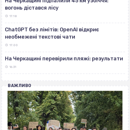
На Черкащині підпалили 45 км узбіччя:
вогонь дістався лісу
17:18
ChatGPT без лімітів: OpenAI відкриє
необмежені текстові чати
17:00
На Черкащині перевірили пляжі: результати
16:31
ВАЖЛИВО