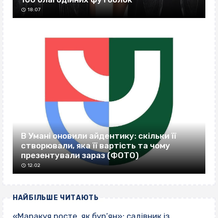
18:07
В Умані оновили айдентику: скільки її
створювали, яка її вартість та чому
презентували зараз (ФОТО)
12:02
НАЙБІЛЬШЕ ЧИТАЮТЬ
«Маракуя росте, як бур’ян»: садівник із