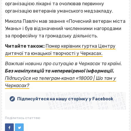
організацією лікарні та очолював первинну
організацію ветеранів уманського медзакладу.
Микола Павліч мав звання «Почесний ветеран міста
Умань» і був відзначений численними нагородами
за професійну та громадську діяльність.
Читайте також:
Помер керівник гуртка Центру
дитячої та юнацької творчості у Черкасах.
Важливі новини про ситуацію в Черкасах та країні.
Без маніпуляцій та неперевіреної інформації.
ВІСІМНАДЦЯТЬ ТРИ НУЛІ
Підписуйся на телеграм‐канал «18000 | Шо там у
ВІСІМНАДЦЯТЬ ТРИ НУЛІ
ВІСІМНАДЦЯТЬ ТРИ НУЛІ
Черкасах?
ВІСІМНАДЦЯТЬ ТРИ НУЛІ
ВІСІМНАДЦЯТЬ ТРИ НУЛІ
ВІСІМНАДЦЯТЬ ТРИ НУЛІ
Підписуйтеся на нашу сторінку у Facebook
ВІСІМНАДЦЯТЬ ТРИ НУЛІ
ВІСІМНАДЦЯТЬ ТРИ НУЛІ
Поділитись статтею