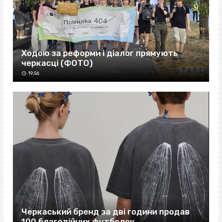
Ходою за реформи і діалог прямують
черкасці (ФОТО)
19:56
Черкаський бренд за дві години продав
100 благодійних футболок