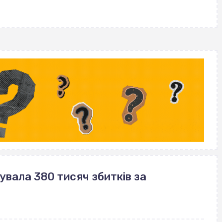
with
вала 380 тисяч збитків за