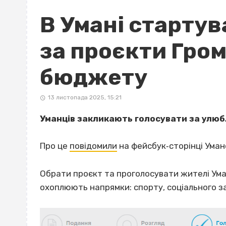
В Умані старту
за проєкти Гро
бюджету
13 листопада 2025, 15:21
Уманців закликають голосувати за улю
Про це
повідомили
на фейсбук‐сторінці Уманс
Обрати проєкт та проголосувати жителі Уман
охоплюють напрямки: спорту, соціального за