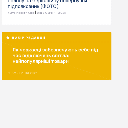
полону на Черкащину повернувся
підполковник (ФОТО)
|
4 296 переглядів
ВІД 5 СЕРПНЯ 2026
ВИБІР РЕДАКЦІЇ
Як черкасці забезпечують себе під
час відключень світла:
найпопулярніші товари
29 ЧЕРВНЯ 2026