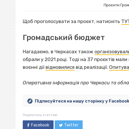
Проєкти Гро
Щоб проголосувати за проєкт, натисніть
ТУ
Громадський бюджет
Нагадаємо, в Черкасах також
організовувал
обрали у 2021 році. Тоді на 37 проєктів мали
воєнні дії
відмовилися
від реалізації.
Опитув
Оперативна інформація про Черкаси та обла
Підписуйтеся на нашу сторінку у Faceboo
Поділитись статтею
Facebook
Twitter