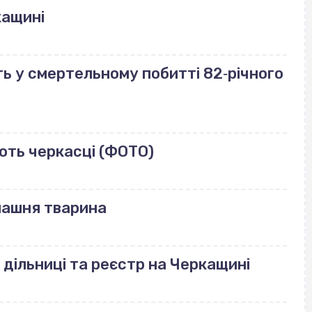
кащині
ь у смертельному побитті 82‐річного
ють черкасці (ФОТО)
машня тварина
 дільниці та реєстр на Черкащині