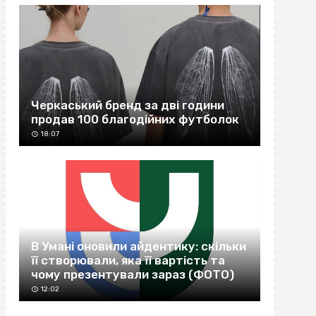
Черкаський бренд за дві години
продав 100 благодійних футболок
18:07
В Умані оновили айдентику: скільки
її створювали, яка її вартість та
чому презентували зараз (ФОТО)
12:02