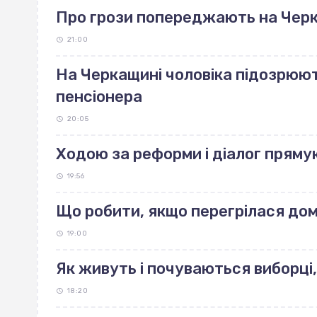
Про грози попереджають на Чер
21:00
На Черкащині чоловіка підозрюют
пенсіонера
20:05
Ходою за реформи і діалог пряму
19:56
Що робити, якщо перегрілася до
19:00
Як живуть і почуваються виборці,
18:20