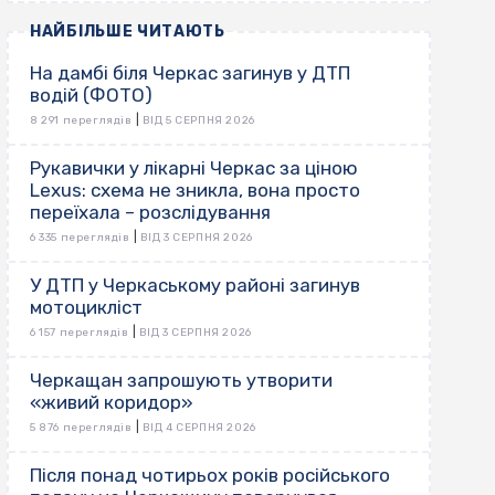
НАЙБІЛЬШЕ ЧИТАЮТЬ
На дамбі біля Черкас загинув у ДТП
водій (ФОТО)
|
8 291 переглядів
ВІД 5 СЕРПНЯ 2026
Рукавички у лікарні Черкас за ціною
Lexus: схема не зникла, вона просто
переїхала – розслідування
|
6 335 переглядів
ВІД 3 СЕРПНЯ 2026
У ДТП у Черкаському районі загинув
мотоцикліст
|
6 157 переглядів
ВІД 3 СЕРПНЯ 2026
Черкащан запрошують утворити
«живий коридор»
|
5 876 переглядів
ВІД 4 СЕРПНЯ 2026
Після понад чотирьох років російського