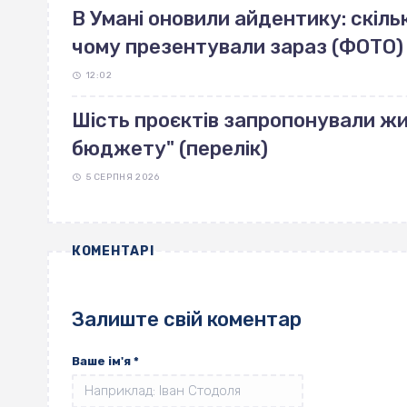
В Умані оновили айдентику: скільк
чому презентували зараз (ФОТО)
12:02
Шість проєктів запропонували жи
бюджету" (перелік)
5 СЕРПНЯ 2026
КОМЕНТАРІ
Залиште свій коментар
Ваше ім'я
*