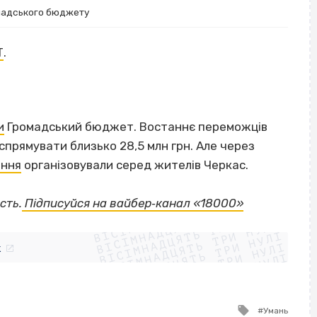
мадського бюджету
Т
.
и
Громадський бюджет. Востаннє переможців
 спрямувати близько 28,5 млн грн. Але через
ання
організовували серед жителів Черкас.
ВІСІМНАДЦЯТЬ ТРИ НУЛІ
сть.
Підписуйся на вайбер‐канал «18000»
ВІСІМНАДЦЯТЬ ТРИ НУЛІ
ВІСІМНАДЦЯТЬ ТРИ НУЛІ
ВІСІМНАДЦЯТЬ ТРИ НУЛІ
ВІСІМНАДЦЯТЬ ТРИ НУЛІ
ВІСІМНАДЦЯТЬ ТРИ НУЛІ
k
ВІСІМНАДЦЯТЬ ТРИ НУЛІ
ВІСІМНАДЦЯТЬ ТРИ НУЛІ
Tagged
Умань