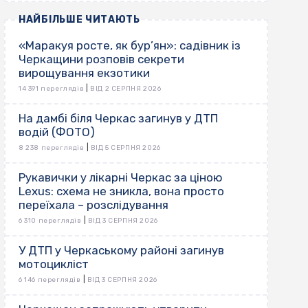
НАЙБІЛЬШЕ ЧИТАЮТЬ
«Маракуя росте, як бур’ян»: садівник із
Черкащини розповів секрети
вирощування екзотики
|
14 391 переглядів
ВІД 2 СЕРПНЯ 2026
На дамбі біля Черкас загинув у ДТП
водій (ФОТО)
|
8 238 переглядів
ВІД 5 СЕРПНЯ 2026
Рукавички у лікарні Черкас за ціною
Lexus: схема не зникла, вона просто
переїхала – розслідування
|
6 310 переглядів
ВІД 3 СЕРПНЯ 2026
У ДТП у Черкаському районі загинув
мотоцикліст
|
6 146 переглядів
ВІД 3 СЕРПНЯ 2026