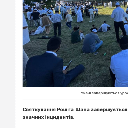
Умані завершуються уро
Святкування Рош га‐Шана завершується 
значних інцидентів.