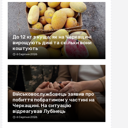
До 12 кг з куща: як на Черкащині
вирощують дині та скільки вони
коштують
6 Серпня 2026
Військовослужбовець заявив про
побиття побратимом у частині на
Черкащині. На ситуацію
відреагував Лубінець
6 Серпня 2026