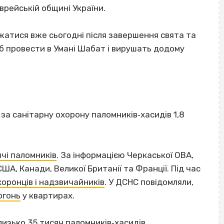
врейській общині України.
атися вже сьогодні після завершення свята та
б провести в Умані Шабат і вирушать додому
за санітарну охорону паломників‐хасидів 1,8
ячі паломників
. За інформацією Черкаської ОВА,
ША, Канади, Великої Британії та Франції. Під час
хоронців і надзвичайників
. У ДСНС повідомляли,
огонь
у квартирах.
близько
35 тисяч паломників‐хасидів
.