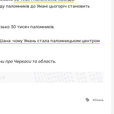
ду паломників до Умані цьогоріч становить
зько 30 тисяч паломників.
Шана: чому Умань стала паломницьким центром
ВІСІМНАДЦЯТЬ ТРИ НУЛІ
и про Черкаси та область.
ВІСІМНАДЦЯТЬ ТРИ НУЛІ
ВІСІМНАДЦЯТЬ ТРИ НУЛІ
ВІСІМНАДЦЯТЬ ТРИ НУЛІ
ВІСІМНАДЦЯТЬ ТРИ НУЛІ
ВІСІМНАДЦЯТЬ ТРИ НУЛІ
k
ВІСІМНАДЦЯТЬ ТРИ НУЛІ
ВІСІМНАДЦЯТЬ ТРИ НУЛІ
Tagged
Умань
with