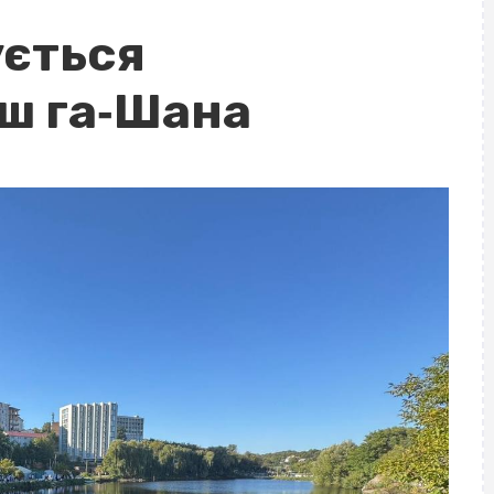
ується
ш га‐Шана