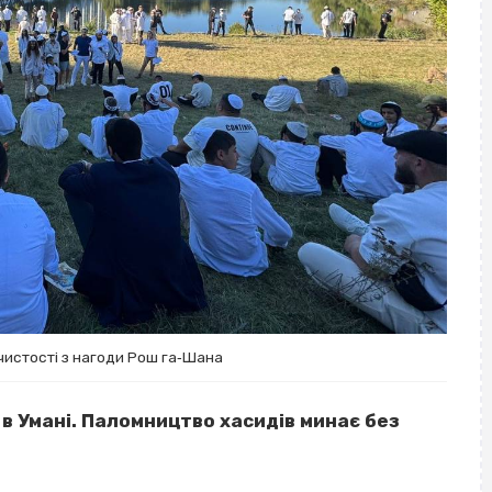
чистості з нагоди Рош га‐Шана
в Умані. Паломництво хасидів минає без