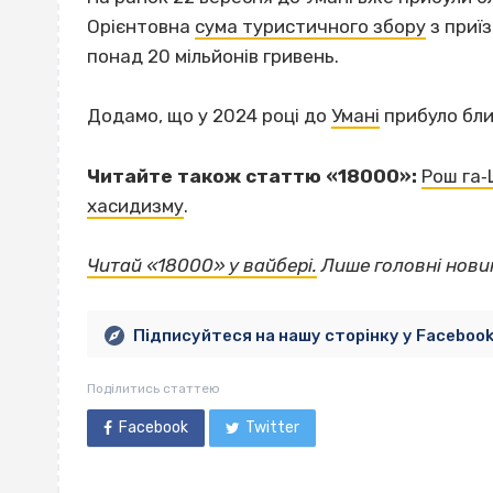
Орієнтовна
сума туристичного збору
з приїз
понад 20 мільйонів гривень.
Додамо, що у 2024 році до
Умані
прибуло бли
Читайте також статтю «18000»:
Рош га‐
хасидизму
.
Читай «18000» у вайбері.
Лише головні новин
Підписуйтеся на нашу сторінку у Faceboo
Поділитись статтею
Facebook
Twitter