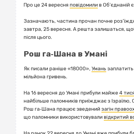
Про це 24 вересня
повідомили
в Об’єднаній є
Зазначають, частина прочан почне роз’їждж
завтра, 25 вересня. А решта залишаться, що
після цього.
Рош га‐Шана в Умані
Як писали раніше «18000»,
Умань
заплатить 
мільйона гривень.
На 16 вересня до Умані прибули майже
4 тис
найбільше паломників приїжджає з Ізраїлю, С
Рош га‐Шана працює зведений
загін правоо
що паломники використовували
відкритий в
На ранок 22 вересня до Умані вже прибули 