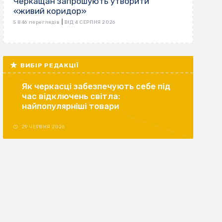
Черкащан запрошують утворити
«живий коридор»
|
5 846 переглядів
ВІД 4 СЕРПНЯ 2026
ВИБІР РЕДАКЦІЇ
Як черкасці забезпечують себе під
час відключень світла:
найпопулярніші товари
29 ЧЕРВНЯ 2026