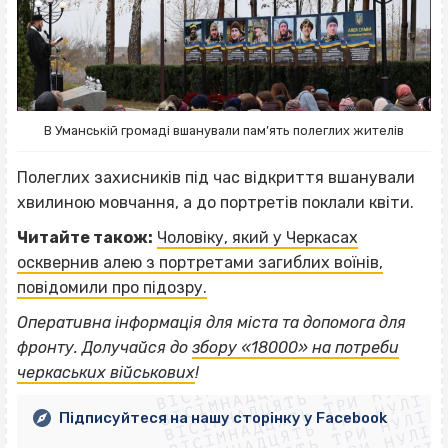
В Уманській громаді вшанували пам’ять полеглих жителів
Полеглих захисників під час відкриття вшанували
хвилиною мовчання, а до портретів поклали квіти.
Читайте також:
Чоловіку, який у Черкасах
осквернив алею з портретами загиблих воїнів,
повідомили про підозру.
Оперативна інформація для міста та допомога для
ВІСІМНАДЦЯТЬ ТРИ НУЛІ
фронту. Долучайся до
збору «18000» на потреби
ВІСІМНАДЦЯТЬ ТРИ НУЛІ
ВІСІМНАДЦЯТЬ ТРИ НУЛІ
черкаських військових
!
ВІСІМНАДЦЯТЬ ТРИ НУЛІ
ВІСІМНАДЦЯТЬ ТРИ НУЛІ
Підписуйтеся на нашу сторінку у Facebook