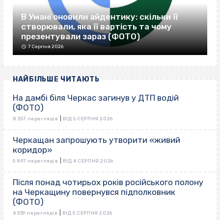
В Умані оновили айдентику: скільки її
створювали, яка її вартість та чому
презентували зараз (ФОТО)
7 Серпня 2026
НАЙБІЛЬШЕ ЧИТАЮТЬ
На дамбі біля Черкас загинув у ДТП водій
(ФОТО)
|
8 357 переглядів
ВІД 5 СЕРПНЯ 2026
Черкащан запрошують утворити «живий
коридор»
|
5 897 переглядів
ВІД 4 СЕРПНЯ 2026
Після понад чотирьох років російського полону
на Черкащину повернувся підполковник
(ФОТО)
|
4 339 переглядів
ВІД 5 СЕРПНЯ 2026