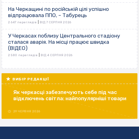
На Черкащині по російській цілі успішно
відпрацювала ППО, – Табурець
|
2 647 переглядів
ВІД 7 СЕРПНЯ 2026
У Черкасах поблизу Центрального стадіону
сталася аварія. На місці працює швидка
(ВІДЕО)
|
2 580 переглядів
ВІД 4 СЕРПНЯ 2026
ВИБІР РЕДАКЦІЇ
Як черкасці забезпечують себе під час
відключень світла: найпопулярніші товари
29 ЧЕРВНЯ 2026