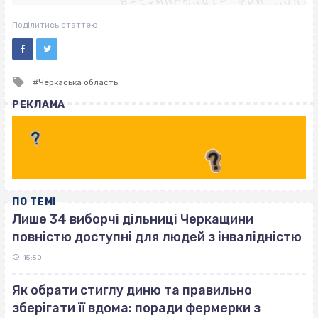
ВІСІМНАДЦЯТЬ ТРИ НУЛІ
ВІСІМНАДЦЯТЬ ТРИ НУЛІ
ВІСІМНАДЦЯТЬ ТРИ НУЛІ
Поділитись статтею
Tagged
Черкаська область
with
РЕКЛАМА
ПО ТЕМІ
Лише 34 виборчі дільниці Черкащини
повністю доступні для людей з інвалідністю
15:50
Як обрати стиглу диню та правильно
зберігати її вдома: поради фермерки з