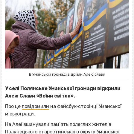
В Уманській громаді відрили Алею слави
У селі Полянське Уманської громади відкрили
Алею Слави «Воїни світла».
Про це
повідомили
на фейсбук‐сторінці Уманської
міської ради.
На Алеї вшанували пам’ять полеглих жителів
Полянецького старостинського округу Уманської