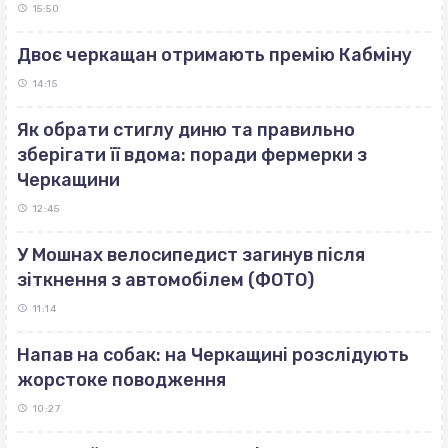
15:50
Двоє черкащан отримають премію Кабміну
14:15
Як обрати стиглу диню та правильно
зберігати її вдома: поради фермерки з
Черкащини
12:45
У Мошнах велосипедист загинув після
зіткнення з автомобілем (ФОТО)
11:14
Напав на собак: на Черкащині розслідують
жорстоке поводження
10:27