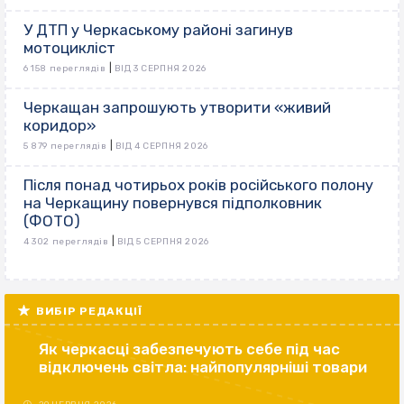
У ДТП у Черкаському районі загинув
мотоцикліст
|
6 158 переглядів
ВІД 3 СЕРПНЯ 2026
Черкащан запрошують утворити «живий
коридор»
|
5 879 переглядів
ВІД 4 СЕРПНЯ 2026
Після понад чотирьох років російського полону
на Черкащину повернувся підполковник
(ФОТО)
|
4 302 переглядів
ВІД 5 СЕРПНЯ 2026
ВИБІР РЕДАКЦІЇ
Як черкасці забезпечують себе під час
відключень світла: найпопулярніші товари