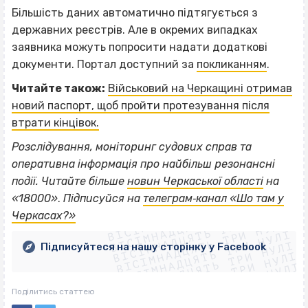
Більшість даних автоматично підтягується з
державних реєстрів. Але в окремих випадках
заявника можуть попросити надати додаткові
документи. Портал доступний за
покликанням
.
Читайте також:
Військовий на Черкащині отримав
новий паспорт, щоб пройти протезування після
втрати кінцівок.
Розслідування, моніторинг судових справ та
оперативна інформація про найбільш резонансні
події. Читайте більше
новин Черкаської області
на
ВІСІМНАДЦЯТЬ ТРИ НУЛІ
«18000»
.
Підписуйся на
телеграм‐канал «Шо там у
ВІСІМНАДЦЯТЬ ТРИ НУЛІ
ВІСІМНАДЦЯТЬ ТРИ НУЛІ
Черкасах?»
ВІСІМНАДЦЯТЬ ТРИ НУЛІ
ВІСІМНАДЦЯТЬ ТРИ НУЛІ
ВІСІМНАДЦЯТЬ ТРИ НУЛІ
Підписуйтеся на нашу сторінку у Facebook
ВІСІМНАДЦЯТЬ ТРИ НУЛІ
ВІСІМНАДЦЯТЬ ТРИ НУЛІ
Поділитись статтею