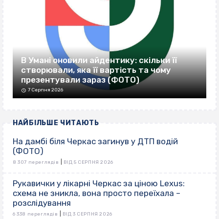
В Умані оновили айдентику: скільки її
створювали, яка її вартість та чому
презентували зараз (ФОТО)
7 Серпня 2026
НАЙБІЛЬШЕ ЧИТАЮТЬ
На дамбі біля Черкас загинув у ДТП водій
(ФОТО)
|
8 307 переглядів
ВІД 5 СЕРПНЯ 2026
Рукавички у лікарні Черкас за ціною Lexus:
схема не зникла, вона просто переїхала –
розслідування
|
6 338 переглядів
ВІД 3 СЕРПНЯ 2026