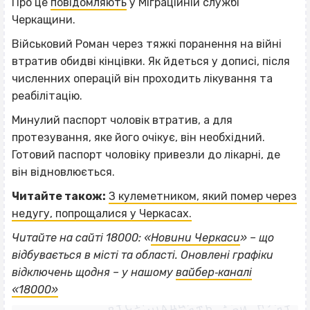
Про це
повідомляють
у Міграційній службі
Черкащини.
Військовий Роман через тяжкі поранення на війні
втратив обидві кінцівки. Як йдеться у дописі, після
численних операцій він проходить лікування та
реабілітацію.
Минулий паспорт чоловік втратив, а для
протезування, яке його очікує, він необхідний.
Готовий паспорт чоловіку привезли до лікарні, де
він відновлюється.
Читайте також:
З кулеметником, який помер через
недугу, попрощалися у Черкасах.
Читайте на сайті 18000: «
Новини Черкаси
» – що
відбувається в місті та області. Оновлені графіки
ВІСІМНАДЦЯТЬ ТРИ НУЛІ
відключень щодня – у нашому
вайбер‐каналі
ВІСІМНАДЦЯТЬ ТРИ НУЛІ
«18000»