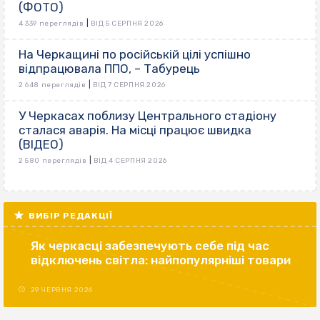
(ФОТО)
|
4 339 переглядів
ВІД 5 СЕРПНЯ 2026
На Черкащині по російській цілі успішно
відпрацювала ППО, – Табурець
|
2 648 переглядів
ВІД 7 СЕРПНЯ 2026
У Черкасах поблизу Центрального стадіону
сталася аварія. На місці працює швидка
(ВІДЕО)
|
2 580 переглядів
ВІД 4 СЕРПНЯ 2026
ВИБІР РЕДАКЦІЇ
Як черкасці забезпечують себе під час
відключень світла: найпопулярніші товари
29 ЧЕРВНЯ 2026