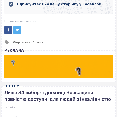
ВІСІМНАДЦЯТЬ ТРИ НУЛІ
ВІСІМНАДЦЯТЬ ТРИ НУЛІ
ВІСІМНАДЦЯТЬ ТРИ НУЛІ
ВІСІМНАДЦЯТЬ ТРИ НУЛІ
Підписуйтеся на нашу сторінку у Facebook
ВІСІМНАДЦЯТЬ ТРИ НУЛІ
ВІСІМНАДЦЯТЬ ТРИ НУЛІ
Поділитись статтею
Tagged
Черкаська область
with
РЕКЛАМА
ПО ТЕМІ
Лише 34 виборчі дільниці Черкащини
повністю доступні для людей з інвалідністю
15:50