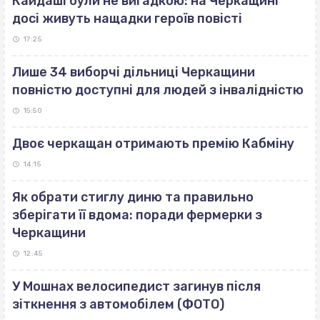
Кайдаші були не вигадкою: на Черкащині
досі живуть нащадки героїв повісті
17:25
Лише 34 виборчі дільниці Черкащини
повністю доступні для людей з інвалідністю
15:50
Двоє черкащан отримають премію Кабміну
14:15
Як обрати стиглу диню та правильно
зберігати її вдома: поради фермерки з
Черкащини
12:45
У Мошнах велосипедист загинув після
зіткнення з автомобілем (ФОТО)