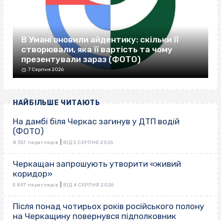
В Умані оновили айдентику: скільки її
створювали, яка її вартість та чому
презентували зараз (ФОТО)
7 Серпня 2026
НАЙБІЛЬШЕ ЧИТАЮТЬ
На дамбі біля Черкас загинув у ДТП водій
(ФОТО)
|
8 357 переглядів
ВІД 5 СЕРПНЯ 2026
Черкащан запрошують утворити «живий
коридор»
|
5 897 переглядів
ВІД 4 СЕРПНЯ 2026
Після понад чотирьох років російського полону
на Черкащину повернувся підполковник