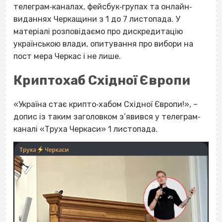
телеграм‐каналах, фейсбук‐групах та онлайн‐
виданнях Черкащини з 1 до 7 листопада. У
матеріалі розповідаємо про дискредитацію
українською влади, опитування про вибори на
пост мера Черкас і не лише.
Криптохаб Східної Європи
«Україна стає крипто‐хабом Східної Європи!», –
допис із таким заголовком з’явився у телеграм‐
каналі «Труха Черкаси» 1 листопада.