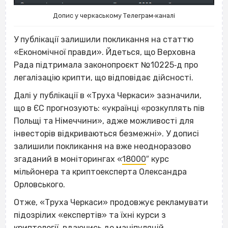
Допис у черкаському Телеграм‐каналі
У публікації залишили покликання на статтю
«Економічної правди». Йдеться, що Верховна
Рада підтримала законопроєкт №10225‐д про
легалізацію крипти, що відповідає дійсності.
Далі у публікації в «Труха Черкаси» зазначили,
що в ЄС прогнозують: «українці «розкуплять пів
Польщі та Німеччини», адже можливості для
інвесторів відкриваються безмежні». У дописі
залишили покликання на вже неодноразово
згаданий в моніторингах «
18000
″ курс
мільйонера та криптоексперта Олександра
Орловського.
Отже, «Труха Черкаси» продовжує рекламувати
підозрілих «експертів» та їхні курси з
криптології, вдаючись до маніпуляцій.