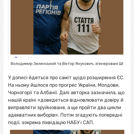
Володимир Зеленський та Віктор Янукович, згенеровані ШІ
У дописі йдеться про саміт щодо розширення ЄС.
На ньому йшлося про прогрес України, Молдови,
Чорногорії та Албанії. Далі авторка зазначила, що
нашій країні «доведеться відновлювати довіру й
виправляти зруйноване, а ще пройти два цикли
адекватних виборів». Потім згадують попередні
події, зокрема ліквідацію НАБУ і САП.