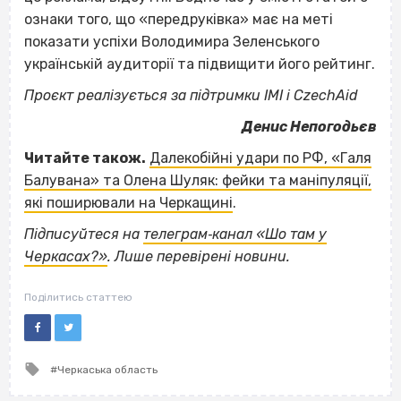
ознаки того, що «передруківка» має на меті
показати успіхи Володимира Зеленського
українській аудиторії та підвищити його рейтинг.
Проєкт реалізується за підтримки ІМІ і CzechAid
Денис Непогодьєв
Читайте також.
Далекобійні удари по РФ, «Галя
Балувана» та Олена Шуляк: фейки та маніпуляції,
які поширювали на Черкащині
.
Підписуйтеся на
телеграм‐канал «Шо там у
Черкасах?»
. Лише перевірені новини.
Поділитись статтею
Tagged
Черкаська область
with