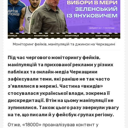
Моніторинг фейків, маніпуляцій та джинси на Черкащині
Під час чергового моніторингу фейків,
маніпуляцій та прихованої реклами у різних
пабліках та онлайн‐медіа Черкащини
зафіксували теми, які раніше не так часто
з’являлися в мережі. Частина «вкидів»
стосувалася української влади, зокрема її
дискредитації. Втім на цьому маніпуляції не
зупинялися. Також цього разу звернули увагу
на те, що писали й у фейсбук‐групах регіону.
Отже, «18000» проаналізував контент у