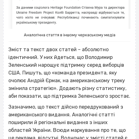
Аналогічна стаття в іншому черкаському медіа
Зміст та текст двох статей – абсолютно
ідентичний. У них йдеться, що Володимир
Зеленський нарощує підтримку серед виборців
США. Пишуть, що «команда президента, яку
очолює Андрій Єрмак, на американському треку
змінила стратегію». Додають різну статистику,
аби показати, що підтримка Зеленського зростає.
Зазначимо, що текст дійсно передрукований з
американського видання. Аналогічні статті
поширили й регіональні видання з інших
областей України. Всюди маркування про те, що
це реклама, відсутні. Водночас у змісті статей є