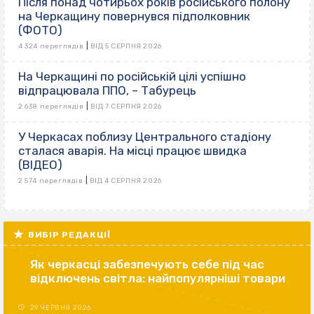
Після понад чотирьох років російського полону
на Черкащину повернувся підполковник
(ФОТО)
|
4 324 переглядів
ВІД 5 СЕРПНЯ 2026
На Черкащині по російській цілі успішно
відпрацювала ППО, – Табурець
|
2 638 переглядів
ВІД 7 СЕРПНЯ 2026
У Черкасах поблизу Центрального стадіону
сталася аварія. На місці працює швидка
(ВІДЕО)
|
2 574 переглядів
ВІД 4 СЕРПНЯ 2026
ВИБІР РЕДАКЦІЇ
Як черкасці забезпечують себе під час
відключень світла: найпопулярніші товари
29 ЧЕРВНЯ 2026