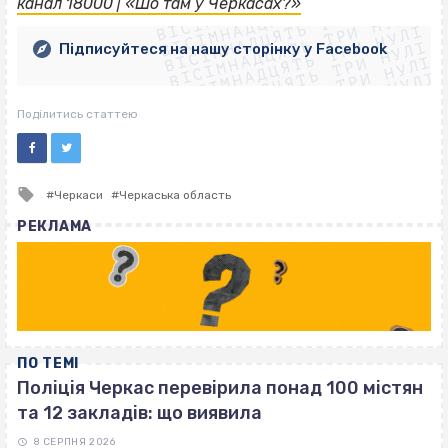
ВІСІМНАДЦЯТЬ ТРИ НУЛІ
ВІСІМНАДЦЯТЬ ТРИ НУЛІ
ВІСІМНАДЦЯТЬ ТРИ НУЛІ
канал 18000 | «Шо там у Черкасах?»
ВІСІМНАДЦЯТЬ ТРИ НУЛІ
ВІСІМНАДЦЯТЬ ТРИ НУЛІ
ВІСІМНАДЦЯТЬ ТРИ НУЛІ
Підписуйтеся на нашу сторінку у Facebook
ВІСІМНАДЦЯТЬ ТРИ НУЛІ
ВІСІМНАДЦЯТЬ ТРИ НУЛІ
Поділитись статтею
Tagged
Черкаси
Черкаська область
with
РЕКЛАМА
ПО ТЕМІ
Поліція Черкас перевірила понад 100 містян
та 12 закладів: що виявила
8 СЕРПНЯ 2026