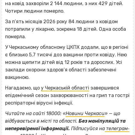
на ковід захворіли 2 144 людини, з них 429 дітей.
Чотири людини померло.
За п’ять місяців 2026 року 84 людини з ковідом
потрапили у лікарню, зокрема 18 дітей. Одна особа
померла.
У Черкаському обласному ЦКПХ додали, що в регіоні
є близько 5,7 тисячі доз вакцини проти ковіду. Нею
можна щепити дітей від 12 років та дорослих. Усі
заклади охорони здоров’я області забезпечені
вакциною.
Нагадаємо, що
у Черкаській області
завершився
епідемічний сезон захворюваності на грип та гострі
респіраторні вірусні інфекції.
Читайте на сайті 18000: «
Новини Черкаси
» — що
відбувається в місті та області.
Без маніпуляцій та
неперевіреної інформації.
Підписуйся на
телеграм‐