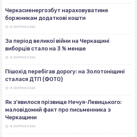
Черкасиенергозбут нараховуватиме
боржникам додаткові кошти
8 СЕРПНЯ 2026
За період великої війни на Черкащині
виборців стало на 3 % менше
8 СЕРПНЯ 2026
Пішохід перебігав дорогу: на Золотоніщині
сталася ДТП (ФОТО)
8 СЕРПНЯ 2026
Як з’явилося прізвище Нечуя-Левицького:
маловідомий факт про письменника з
Черкащини
8 СЕРПНЯ 2026