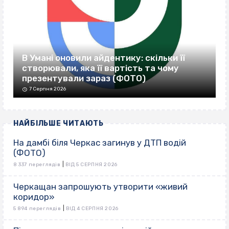
В Умані оновили айдентику: скільки її
створювали, яка її вартість та чому
презентували зараз (ФОТО)
7 Серпня 2026
НАЙБІЛЬШЕ ЧИТАЮТЬ
На дамбі біля Черкас загинув у ДТП водій
(ФОТО)
|
8 337 переглядів
ВІД 5 СЕРПНЯ 2026
Черкащан запрошують утворити «живий
коридор»
|
5 894 переглядів
ВІД 4 СЕРПНЯ 2026