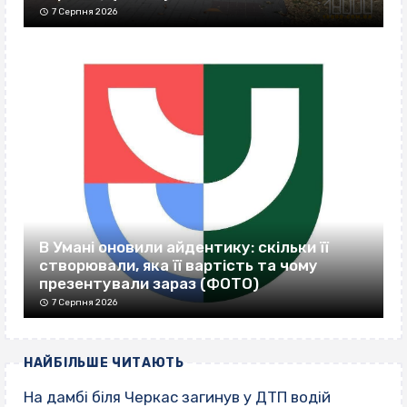
7 Серпня 2026
В Умані оновили айдентику: скільки її
створювали, яка її вартість та чому
презентували зараз (ФОТО)
7 Серпня 2026
НАЙБІЛЬШЕ ЧИТАЮТЬ
На дамбі біля Черкас загинув у ДТП водій