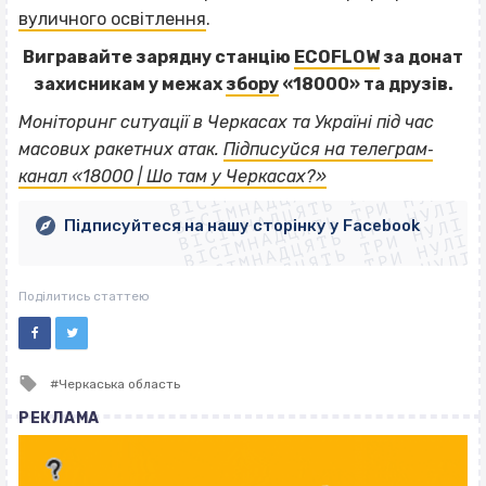
вуличного освітлення
.
Вигравайте зарядну станцію
ECOFLOW
за донат
захисникам у межах
збору
«18000» та друзів.
Моніторинг ситуації в Черкасах та Україні під час
ВІСІМНАДЦЯТЬ ТРИ НУЛІ
масових ракетних атак.
Підписуйся на телеграм‐
ВІСІМНАДЦЯТЬ ТРИ НУЛІ
ВІСІМНАДЦЯТЬ ТРИ НУЛІ
канал «18000 | Шо там у Черкасах?»
ВІСІМНАДЦЯТЬ ТРИ НУЛІ
ВІСІМНАДЦЯТЬ ТРИ НУЛІ
ВІСІМНАДЦЯТЬ ТРИ НУЛІ
Підписуйтеся на нашу сторінку у Facebook
ВІСІМНАДЦЯТЬ ТРИ НУЛІ
ВІСІМНАДЦЯТЬ ТРИ НУЛІ
Поділитись статтею
Tagged
Черкаська область
with
РЕКЛАМА