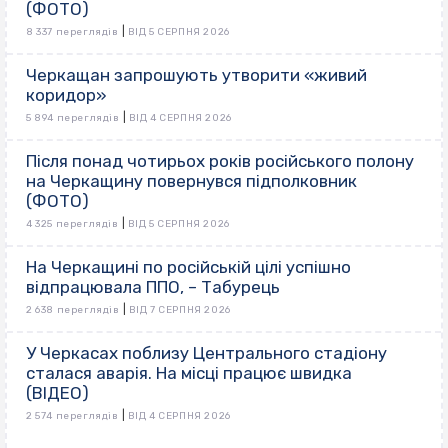
(ФОТО)
|
8 337 переглядів
ВІД 5 СЕРПНЯ 2026
Черкащан запрошують утворити «живий
коридор»
|
5 894 переглядів
ВІД 4 СЕРПНЯ 2026
Після понад чотирьох років російського полону
на Черкащину повернувся підполковник
(ФОТО)
|
4 325 переглядів
ВІД 5 СЕРПНЯ 2026
На Черкащині по російській цілі успішно
відпрацювала ППО, – Табурець
|
2 638 переглядів
ВІД 7 СЕРПНЯ 2026
У Черкасах поблизу Центрального стадіону
сталася аварія. На місці працює швидка
(ВІДЕО)
|
2 574 переглядів
ВІД 4 СЕРПНЯ 2026