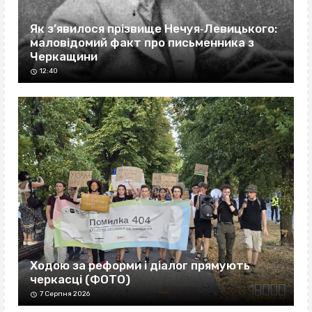
Як з’явилося прізвище Нечуя‐Левицького:
маловідомий факт про письменника з
Черкащини
12:40
Ходою за реформи і діалог прямують
черкасці (ФОТО)
7 Серпня 2026