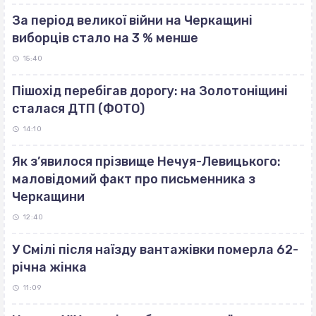
За період великої війни на Черкащині
виборців стало на 3 % менше
15:40
Пішохід перебігав дорогу: на Золотоніщині
сталася ДТП (ФОТО)
14:10
Як з’явилося прізвище Нечуя-Левицького:
маловідомий факт про письменника з
Черкащини
12:40
У Смілі після наїзду вантажівки померла 62-
річна жінка
11:09