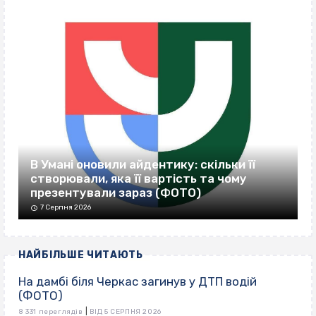
В Умані оновили айдентику: скільки її
створювали, яка її вартість та чому
презентували зараз (ФОТО)
7 Серпня 2026
НАЙБІЛЬШЕ ЧИТАЮТЬ
На дамбі біля Черкас загинув у ДТП водій
(ФОТО)
|
8 331 переглядів
ВІД 5 СЕРПНЯ 2026