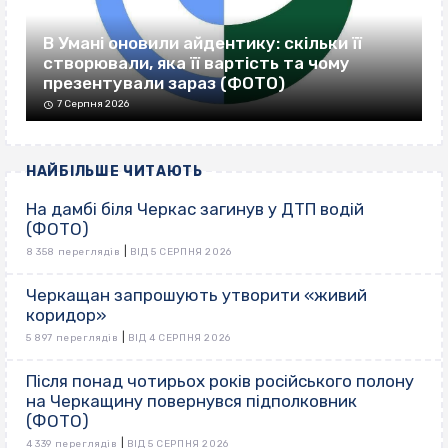
В Умані оновили айдентику: скільки її
створювали, яка її вартість та чому
презентували зараз (ФОТО)
7 Серпня 2026
НАЙБІЛЬШЕ ЧИТАЮТЬ
На дамбі біля Черкас загинув у ДТП водій
(ФОТО)
|
8 358 переглядів
ВІД 5 СЕРПНЯ 2026
Черкащан запрошують утворити «живий
коридор»
|
5 897 переглядів
ВІД 4 СЕРПНЯ 2026
Після понад чотирьох років російського полону
на Черкащину повернувся підполковник
(ФОТО)
|
4 339 переглядів
ВІД 5 СЕРПНЯ 2026