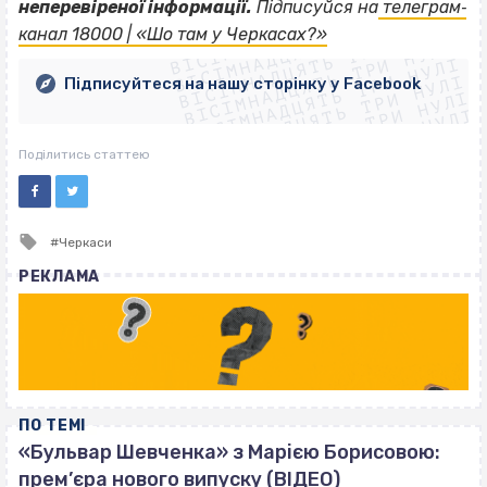
ВІСІМНАДЦЯТЬ ТРИ НУЛІ
неперевіреної інформації.
Підписуйся на
телеграм‐
ВІСІМНАДЦЯТЬ ТРИ НУЛІ
ВІСІМНАДЦЯТЬ ТРИ НУЛІ
канал 18000 | «Шо там у Черкасах?»
ВІСІМНАДЦЯТЬ ТРИ НУЛІ
ВІСІМНАДЦЯТЬ ТРИ НУЛІ
ВІСІМНАДЦЯТЬ ТРИ НУЛІ
Підписуйтеся на нашу сторінку у Facebook
ВІСІМНАДЦЯТЬ ТРИ НУЛІ
ВІСІМНАДЦЯТЬ ТРИ НУЛІ
Поділитись статтею
Tagged
Черкаси
with
РЕКЛАМА
ПО ТЕМІ
«Бульвар Шевченка» з Марією Борисовою:
прем’єра нового випуску (ВІДЕО)