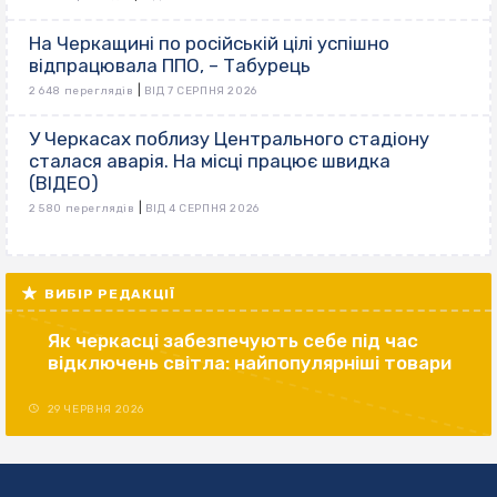
На Черкащині по російській цілі успішно
відпрацювала ППО, – Табурець
|
2 648 переглядів
ВІД 7 СЕРПНЯ 2026
У Черкасах поблизу Центрального стадіону
сталася аварія. На місці працює швидка
(ВІДЕО)
|
2 580 переглядів
ВІД 4 СЕРПНЯ 2026
ВИБІР РЕДАКЦІЇ
Як черкасці забезпечують себе під час
відключень світла: найпопулярніші товари
29 ЧЕРВНЯ 2026