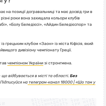
ьгу?
ає на позиції догравальниці та має досвід гри в
 різні роки вона захищала кольори клубів
бі», «Болу Беледієсі», «Айдин Беледієспор» та
з грецьким клубом «Заон» із міста Кіфісія, який
йвищого дивізіону чемпіонату Греції.
став
чемпіоном України
зі стронгмена.
— що відбувається в місті та області.
Без
Підписуйся на
телеграм‐канал 18000 | «Шо там у
ВІСІМНАДЦЯТЬ ТРИ НУЛІ
ВІСІМНАДЦЯТЬ ТРИ НУЛІ
ВІСІМНАДЦЯТЬ ТРИ НУЛІ
ВІСІМНАДЦЯТЬ ТРИ НУЛІ
k