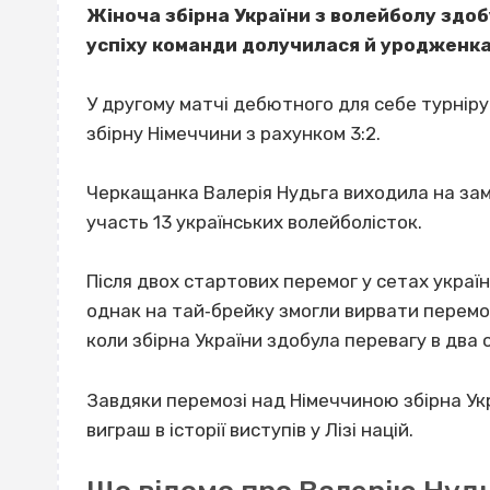
Жіноча збірна України з волейболу здобул
успіху команди долучилася й уродженка
У другому матчі дебютного для себе турніру
збірну Німеччини з рахунком 3:2.
Черкащанка Валерія Нудьга виходила на замі
участь 13 українських волейболісток.
Після двох стартових перемог у сетах украї
однак на тай‐брейку змогли вирвати перемогу
коли збірна України здобула перевагу в два 
Завдяки перемозі над Німеччиною збірна Ук
виграш в історії виступів у Лізі націй.