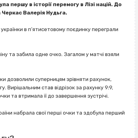
а першу в історії перемогу в Лізі націй. До
 Черкас Валерія Нудьга.
 українки в п’ятисетовому поєдинку переграли
ну та забила одне очко. Загалом у матчі взяли
нки дозволили суперницям зрівняти рахунок,
. Вирішальним став відрізок за рахунку 9:9,
очки та втримала її до завершення зустрічі.
раїни набрала свої перші очки та здобула перший