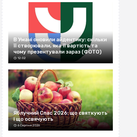
В Умані оновили айдентику: скільки
її створювали, яка її вартість та
чому презентували зараз (ФОТО)
12:02
Яблучний Спас 2026: що святкують
і що освячують
6 Серпня 2026