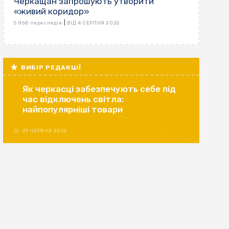
Черкащан запрошують утворити
«живий коридор»
|
5 868 переглядів
ВІД 4 СЕРПНЯ 2026
ВИБІР РЕДАКЦІЇ
Як черкасці забезпечують себе під
час відключень світла:
найпопулярніші товари
29 ЧЕРВНЯ 2026