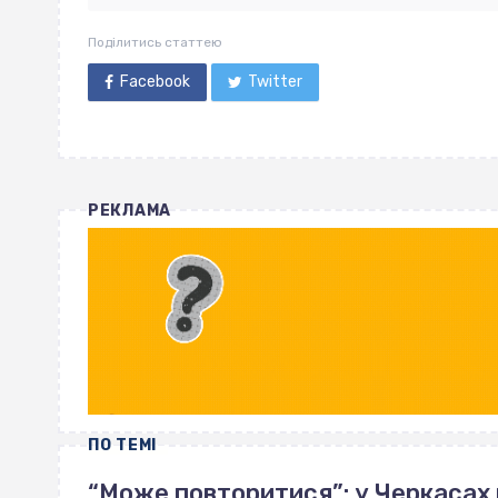
Поділитись статтею
Facebook
Twitter
РЕКЛАМА
ПО ТЕМІ
“Може повторитися”: у Черкасах