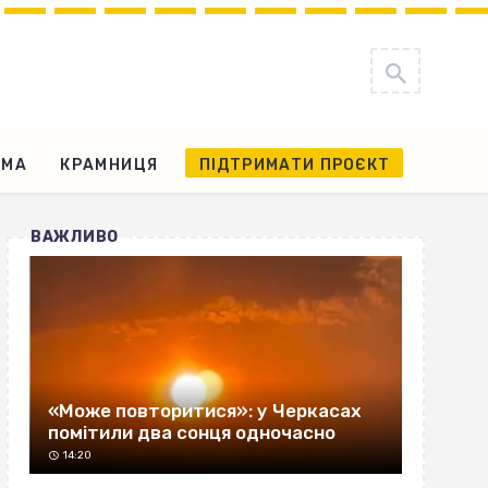
АМА
КРАМНИЦЯ
ПІДТРИМАТИ ПРОЄКТ
ВАЖЛИВО
«Може повторитися»: у Черкасах
помітили два сонця одночасно
14:20