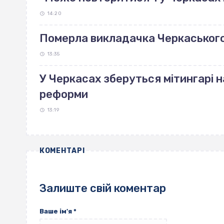
14:20
Померла викладачка Черкаськог
13:35
У Черкасах зберуться мітингарі н
реформи
13:19
КОМЕНТАРІ
Залиште свій коментар
Ваше ім'я
*