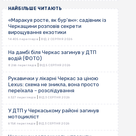
НАЙБІЛЬШЕ ЧИТАЮТЬ
«Маракуя росте, як бур’ян»: садівник із
Черкащини розповів секрети
вирощування екзотики
|
14 405 переглядів
ВІД 2 СЕРПНЯ 2026
На дамбі біля Черкас загинув у ДТП
водій (ФОТО)
|
8 266 переглядів
ВІД 5 СЕРПНЯ 2026
Рукавички у лікарні Черкас за ціною
Lexus: схема не зникла, вона просто
переїхала – розслідування
|
6 327 переглядів
ВІД 3 СЕРПНЯ 2026
У ДТП у Черкаському районі загинув
мотоцикліст
|
6 154 переглядів
ВІД 3 СЕРПНЯ 2026