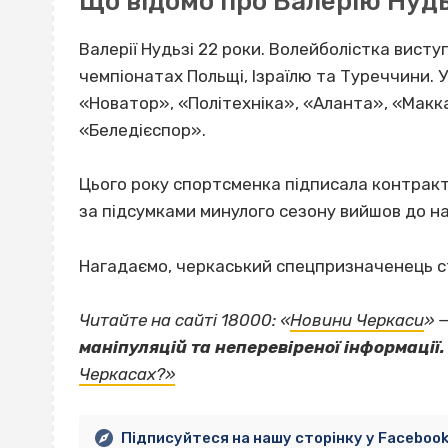
Що відомо про Валерію Нуд
Валерії Нудьзі 22 роки. Волейболістка виступ
чемпіонатах Польщі, Ізраїлю та Туреччини. У
«Новатор», «Політехніка», «Аланта», «Макка
«Беледієспор».
Цього року спортсменка підписала контракт і
за підсумками минулого сезону вийшов до на
Нагадаємо, черкаський спецпризначенець 
Читайте на сайті 18000: «
Новини Черкаси
» 
маніпуляцій та неперевіреної інформації.
Черкасах?»
Підписуйтеся на нашу сторінку у Faceboo