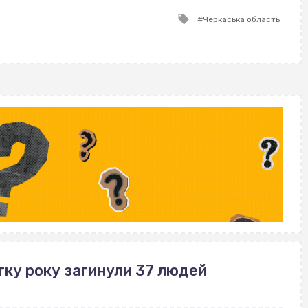
ВІСІМНАДЦЯТЬ ТРИ НУЛІ
Tagged
Черкаська область
with
тку року загинули 37 людей