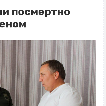
ни посмертно
деном