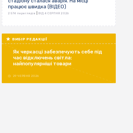
стадіону сталася аварія. На місці
працює швидка (ВІДЕО)
|
2 574 переглядів
ВІД 4 СЕРПНЯ 2026
ВИБІР РЕДАКЦІЇ
Як черкасці забезпечують себе під
час відключень світла:
найпопулярніші товари
29 ЧЕРВНЯ 2026