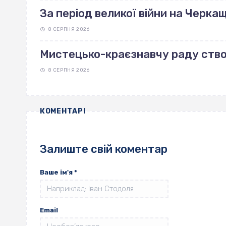
За період великої війни на Черка
8 СЕРПНЯ 2026
Мистецько-краєзнавчу раду ство
8 СЕРПНЯ 2026
КОМЕНТАРІ
Залиште свій коментар
Ваше ім'я
*
Email