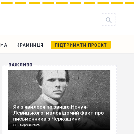
АМА
КРАМНИЦЯ
ПІДТРИМАТИ ПРОЄКТ
ВАЖЛИВО
Як з’явилося прізвище Нечуя‐
Левицького: маловідомий факт про
письменника з Черкащини
8 Серпня 2026