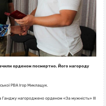
чили орденом посмертно. Його нагороду
ської РВА Ігор Миклащук.
 Ганджу нагороджено орденом «За мужність» ІІІ