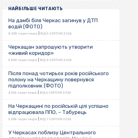
НАЙБІЛЬШЕ ЧИТАЮТЬ
На дамбі біля Черкас загинув у ДТП
водій (ФОТО)
|
8 338 переглядів
ВІД 5 СЕРПНЯ 2026
Черкащан запрошують утворити
«живий коридор»
|
5 894 переглядів
ВІД 4 СЕРПНЯ 2026
Після понад чотирьох років російського
полону на Черкащину повернувся
підполковник (ФОТО)
|
4 326 переглядів
ВІД 5 СЕРПНЯ 2026
На Черкащині по російській цілі успішно
відпрацювала ППО, – Табурець
|
2 638 переглядів
ВІД 7 СЕРПНЯ 2026
У Черкасах поблизу Центрального