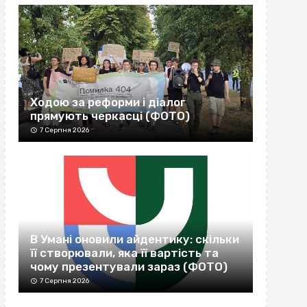
Ходою за реформи і діалог
прямують черкасці (ФОТО)
7 Серпня 2026
В Умані оновили айдентику: скільки
її створювали, яка її вартість та
чому презентували зараз (ФОТО)
7 Серпня 2026