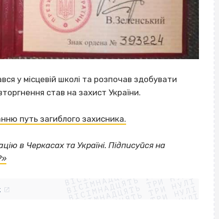
ався у місцевій школі та розпочав здобувати
торгнення став на захист України.
анню путь загиблого захисника.
цію в Черкасах та Україні. Підписуйся на
ВІСІМНАДЦЯТЬ ТРИ НУЛІ
?»
ВІСІМНАДЦЯТЬ ТРИ НУЛІ
ВІСІМНАДЦЯТЬ ТРИ НУЛІ
ВІСІМНАДЦЯТЬ ТРИ НУЛІ
ВІСІМНАДЦЯТЬ ТРИ НУЛІ
ВІСІМНАДЦЯТЬ ТРИ НУЛІ
k
ВІСІМНАДЦЯТЬ ТРИ НУЛІ