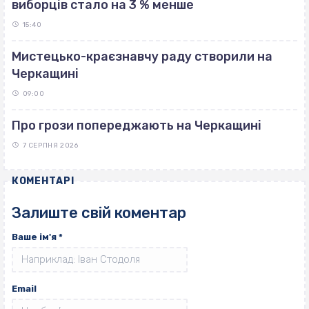
виборців стало на 3 % менше
15:40
Мистецько-краєзнавчу раду створили на
Черкащині
09:00
Про грози попереджають на Черкащині
7 СЕРПНЯ 2026
КОМЕНТАРІ
Залиште свій коментар
Ваше ім'я
*
Email