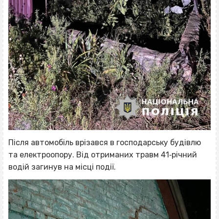
Після автомобіль врізався в господарську будівлю
та електроопору. Від отриманих травм 41‐річний
водій загинув на місці події.