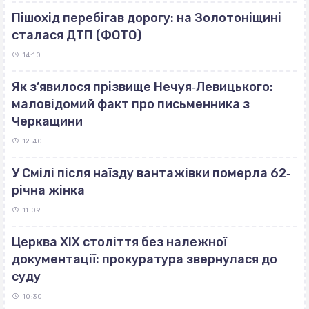
Пішохід перебігав дорогу: на Золотоніщині
сталася ДТП (ФОТО)
14:10
Як з’явилося прізвище Нечуя‐Левицького:
маловідомий факт про письменника з
Черкащини
12:40
У Смілі після наїзду вантажівки померла 62‐
річна жінка
11:09
Церква ХІХ століття без належної
документації: прокуратура звернулася до
суду
10:30