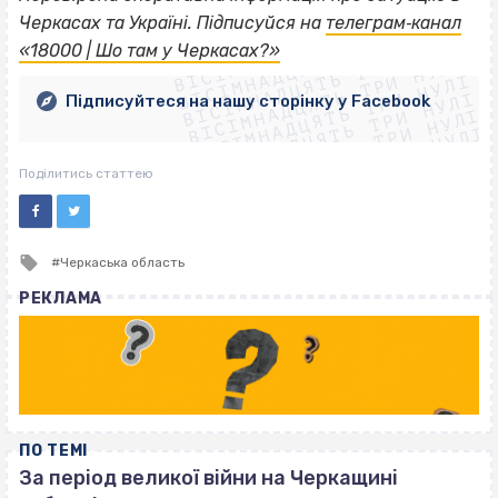
ВІСІМНАДЦЯТЬ ТРИ НУЛІ
Черкасах та Україні. Підписуйся на
телеграм‐канал
ВІСІМНАДЦЯТЬ ТРИ НУЛІ
ВІСІМНАДЦЯТЬ ТРИ НУЛІ
«18000 | Шо там у Черкасах?»
ВІСІМНАДЦЯТЬ ТРИ НУЛІ
ВІСІМНАДЦЯТЬ ТРИ НУЛІ
ВІСІМНАДЦЯТЬ ТРИ НУЛІ
Підписуйтеся на нашу сторінку у Facebook
ВІСІМНАДЦЯТЬ ТРИ НУЛІ
ВІСІМНАДЦЯТЬ ТРИ НУЛІ
Поділитись статтею
Tagged
Черкаська область
with
РЕКЛАМА
ПО ТЕМІ
За період великої війни на Черкащині