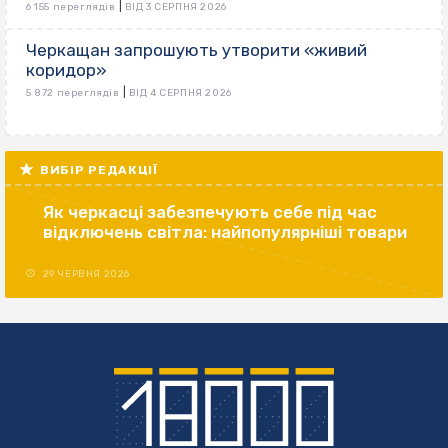
|
6 155 переглядів
ВІД 3 СЕРПНЯ 2026
Черкащан запрошують утворити «живий
коридор»
|
5 872 переглядів
ВІД 4 СЕРПНЯ 2026
ВИБІР РЕДАКЦІЇ
Як черкасці забезпечують себе під час
відключень світла: найпопулярніші товари
29 ЧЕРВНЯ 2026