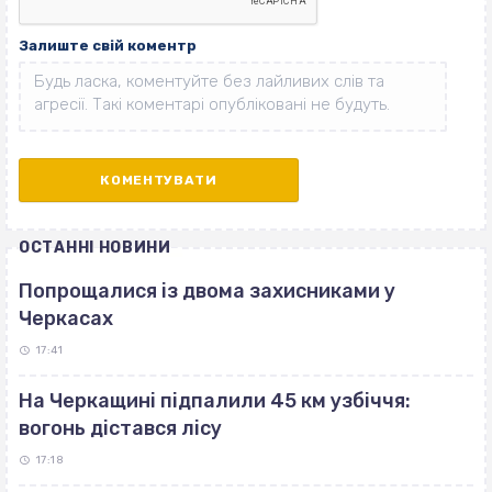
Залиште свій коментр
ОСТАННІ НОВИНИ
Попрощалися із двома захисниками у
Черкасах
17:41
На Черкащині підпалили 45 км узбіччя:
вогонь дістався лісу
17:18