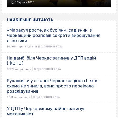
6 Серпня 2026
НАЙБІЛЬШЕ ЧИТАЮТЬ
«Маракуя росте, як бур’ян»: садівник із
Черкащини розповів секрети вирощування
екзотики
|
14 405 переглядів
ВІД 2 СЕРПНЯ 2026
На дамбі біля Черкас загинув у ДТП водій
(ФОТО)
|
8 275 переглядів
ВІД 5 СЕРПНЯ 2026
Рукавички у лікарні Черкас за ціною Lexus:
схема не зникла, вона просто переїхала –
розслідування
|
6 331 переглядів
ВІД 3 СЕРПНЯ 2026
У ДТП у Черкаському районі загинув
мотоцикліст