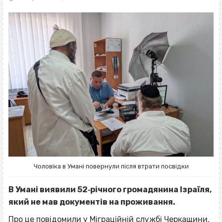
Чоловіка в Умані повернули після втрати посвідки
В Умані виявили 52‐річного громадянина Ізраїля,
який не мав документів на проживання.
Про це
повідомили
у Міграційній службі Черкащини.