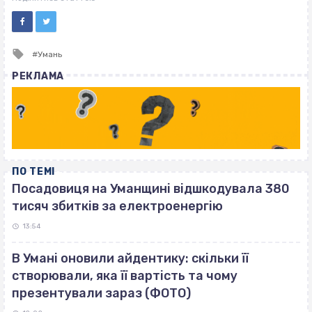
Tagged
Умань
with
РЕКЛАМА
ПО ТЕМІ
Посадовиця на Уманщині відшкодувала 380
тисяч збитків за електроенергію
13:54
В Умані оновили айдентику: скільки її
створювали, яка її вартість та чому
презентували зараз (ФОТО)