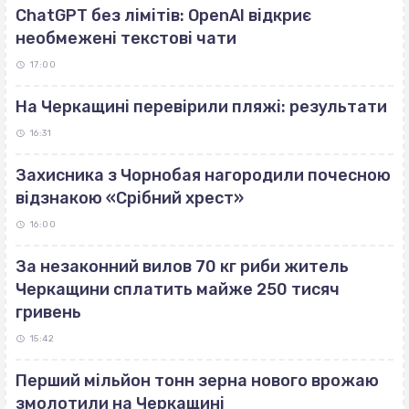
ChatGPT без лімітів: OpenAI відкриє
необмежені текстові чати
17:00
На Черкащині перевірили пляжі: результати
16:31
Захисника з Чорнобая нагородили почесною
відзнакою «Срібний хрест»
16:00
За незаконний вилов 70 кг риби житель
Черкащини сплатить майже 250 тисяч
гривень
15:42
Перший мільйон тонн зерна нового врожаю
змолотили на Черкащині