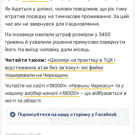
Як йдеться у дописі, чоловік повідомив, що рік тому
втратив посвідку на тимчасове проживання. За цей
час він не звернувся для її відновлення.
На іноземця наклали штраф розміром у 3400
гривень й ухвалили рішення примусово повернути
його. На виїзд чоловіку дали місяць.
Читайте також:
«Школярі на практиці в ТЦК і
відстеження атак без зв’язку»: які фейки
поширювали на Черкащині.
Читайте на сайті «18000»: «
Новини Черкаси
» та у
ВІСІМНАДЦЯТЬ ТРИ НУЛІ
нашому
вайбер‐каналі «18000»
– що відбувається в
ВІСІМНАДЦЯТЬ ТРИ НУЛІ
ВІСІМНАДЦЯТЬ ТРИ НУЛІ
місті та області.
ВІСІМНАДЦЯТЬ ТРИ НУЛІ
ВІСІМНАДЦЯТЬ ТРИ НУЛІ
ВІСІМНАДЦЯТЬ ТРИ НУЛІ
Підписуйтеся на нашу сторінку у Facebook
ВІСІМНАДЦЯТЬ ТРИ НУЛІ
ВІСІМНАДЦЯТЬ ТРИ НУЛІ
Поділитись статтею