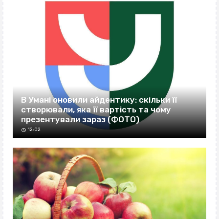
В Умані оновили айдентику: скільки її
створювали, яка її вартість та чому
презентували зараз (ФОТО)
12:02