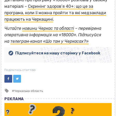
матеріалі –
Скринінг здоров’я 40+: що це за
програма, коли її можна пройти та які медзаклади
працюють на Черкащині
.
Читайте
новини Черкас та області
– перевірена
ВІСІМНАДЦЯТЬ ТРИ НУЛІ
оперативна інформація на «18000». Підписуйся
ВІСІМНАДЦЯТЬ ТРИ НУЛІ
ВІСІМНАДЦЯТЬ ТРИ НУЛІ
на
телеграм‐канал «Шо там у Черкасах?»
ВІСІМНАДЦЯТЬ ТРИ НУЛІ
ВІСІМНАДЦЯТЬ ТРИ НУЛІ
ВІСІМНАДЦЯТЬ ТРИ НУЛІ
Підписуйтеся на нашу сторінку у Facebook
ВІСІМНАДЦЯТЬ ТРИ НУЛІ
ВІСІМНАДЦЯТЬ ТРИ НУЛІ
Поділитись статтею
Tagged
Черкаська область
with
РЕКЛАМА