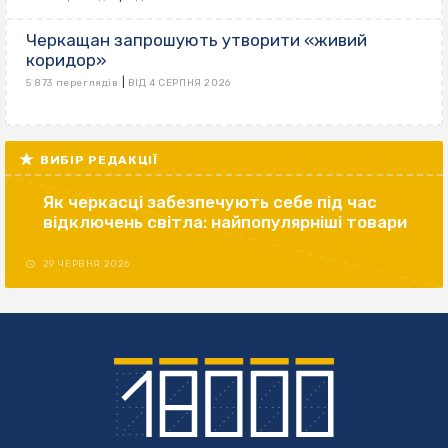
Черкащан запрошують утворити «живий
коридор»
|
5 873 переглядів
ВІД 4 СЕРПНЯ 2026
ВИБІР РЕДАКЦІЇ
Як черкасці забезпечують себе під час
відключень світла: найпопулярніші товари
29 ЧЕРВНЯ 2026