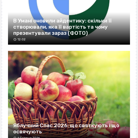
В Умані оновили айдентику: скільки її
створювали, яка її вартість та чому
презентували зараз (ФОТО)
12:02
Яблучний Спас 2026: що святкують і що
освячують