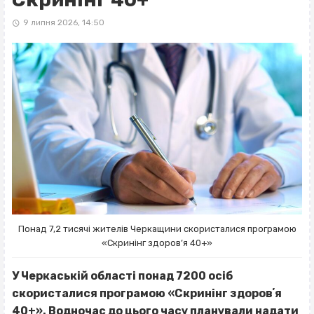
9 липня 2026, 14:50
Понад 7,2 тисячі жителів Черкащини скористалися програмою
«Скринінг здоров’я 40+»
У Черкаській області понад 7200 осіб
скористалися програмою «Скринінг здоровʼя
40+». Водночас до цього часу планували надати