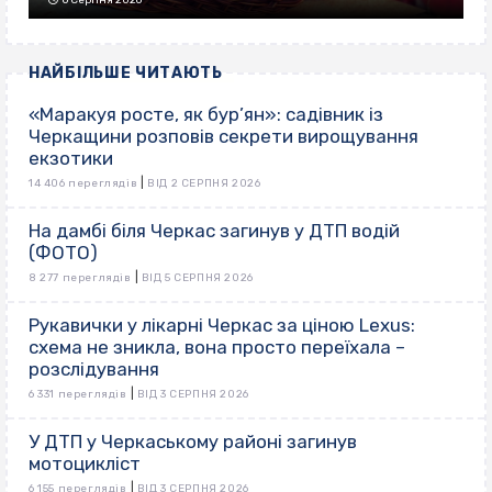
6 Серпня 2026
НАЙБІЛЬШЕ ЧИТАЮТЬ
«Маракуя росте, як бур’ян»: садівник із
Черкащини розповів секрети вирощування
екзотики
|
14 406 переглядів
ВІД 2 СЕРПНЯ 2026
На дамбі біля Черкас загинув у ДТП водій
(ФОТО)
|
8 277 переглядів
ВІД 5 СЕРПНЯ 2026
Рукавички у лікарні Черкас за ціною Lexus:
схема не зникла, вона просто переїхала –
розслідування
|
6 331 переглядів
ВІД 3 СЕРПНЯ 2026
У ДТП у Черкаському районі загинув
мотоцикліст
|
6 155 переглядів
ВІД 3 СЕРПНЯ 2026