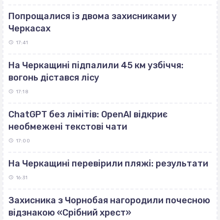
Попрощалися із двома захисниками у
Черкасах
17:41
На Черкащині підпалили 45 км узбіччя:
вогонь дістався лісу
17:18
ChatGPT без лімітів: OpenAI відкриє
необмежені текстові чати
17:00
На Черкащині перевірили пляжі: результати
16:31
Захисника з Чорнобая нагородили почесною
відзнакою «Срібний хрест»