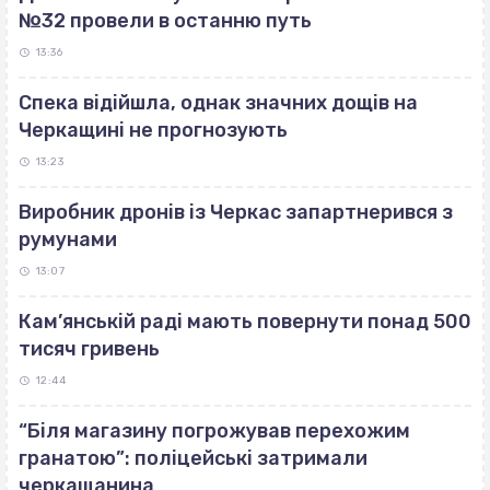
№32 провели в останню путь
13:36
Спека відійшла, однак значних дощів на
Черкащині не прогнозують
13:23
Виробник дронів із Черкас запартнерився з
румунами
13:07
Кам’янській раді мають повернути понад 500
тисяч гривень
12:44
“Біля магазину погрожував перехожим
гранатою”: поліцейські затримали
черкащанина