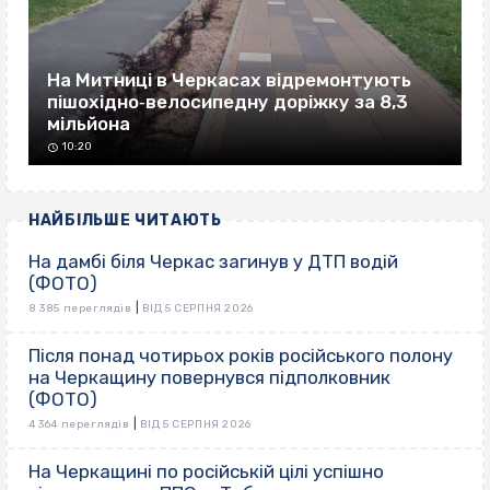
На Митниці в Черкасах відремонтують
пішохідно‐велосипедну доріжку за 8,3
мільйона
10:20
НАЙБІЛЬШЕ ЧИТАЮТЬ
На дамбі біля Черкас загинув у ДТП водій
(ФОТО)
|
8 385 переглядів
ВІД 5 СЕРПНЯ 2026
Після понад чотирьох років російського полону
на Черкащину повернувся підполковник
(ФОТО)
|
4 364 переглядів
ВІД 5 СЕРПНЯ 2026
На Черкащині по російській цілі успішно