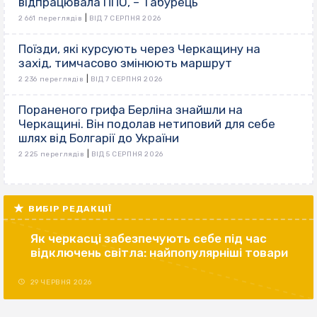
відпрацювала ППО, – Табурець
|
2 661 переглядів
ВІД 7 СЕРПНЯ 2026
Поїзди, які курсують через Черкащину на
захід, тимчасово змінюють маршрут
|
2 236 переглядів
ВІД 7 СЕРПНЯ 2026
Пораненого грифа Берліна знайшли на
Черкащині. Він подолав нетиповий для себе
шлях від Болгарії до України
|
2 225 переглядів
ВІД 5 СЕРПНЯ 2026
ВИБІР РЕДАКЦІЇ
Як черкасці забезпечують себе під час
відключень світла: найпопулярніші товари
29 ЧЕРВНЯ 2026