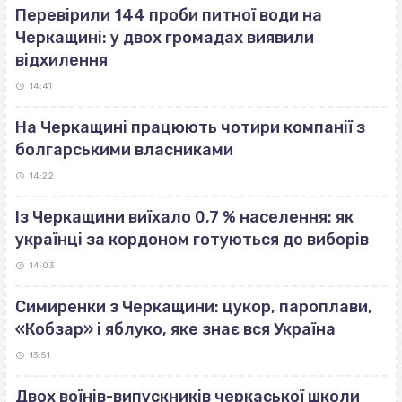
Перевірили 144 проби питної води на
Черкащині: у двох громадах виявили
відхилення
14:41
На Черкащині працюють чотири компанії з
болгарськими власниками
14:22
Із Черкащини виїхало 0,7 % населення: як
українці за кордоном готуються до виборів
14:03
Симиренки з Черкащини: цукор, пароплави,
«Кобзар» і яблуко, яке знає вся Україна
13:51
Двох воїнів-випускників черкаської школи