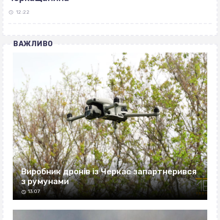
12:22
ВАЖЛИВО
Виробник дронів із Черкас запартнерився
з румунами
13:07