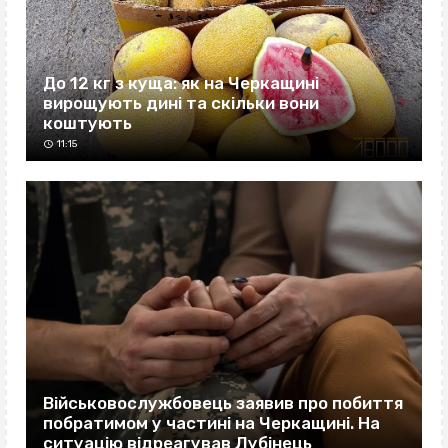
До 12 кг з куща: як на Черкащині
вирощують дині та скільки вони
коштують
11:15
Військовослужбовець заявив про побиття
побратимом у частині на Черкащині. На
ситуацію відреагував Лубінець