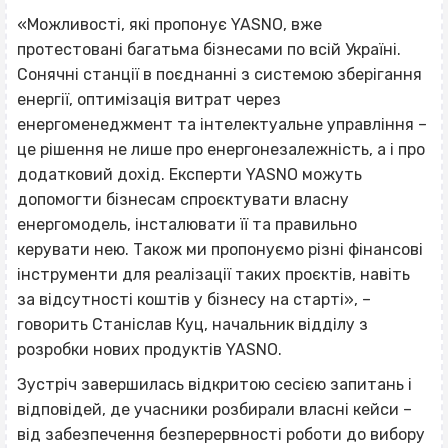
«Можливості, які пропонує YASNO, вже
протестовані багатьма бізнесами по всій Україні.
Сонячні станції в поєднанні з системою зберігання
енергії, оптимізація витрат через
енергоменеджмент та інтелектуальне управління –
це рішення не лише про енергонезалежність, а і про
додатковий дохід. Експерти YASNO можуть
допомогти бізнесам спроєктувати власну
енергомодель, інсталювати її та правильно
керувати нею. Також ми пропонуємо різні фінансові
інструменти для реалізації таких проєктів, навіть
за відсутності коштів у бізнесу на старті», –
говорить Станіслав Куц, начальник відділу з
розробки нових продуктів YASNO.
Зустріч завершилась відкритою сесією запитань і
відповідей, де учасники розбирали власні кейси –
від забезпечення безперервності роботи до вибору