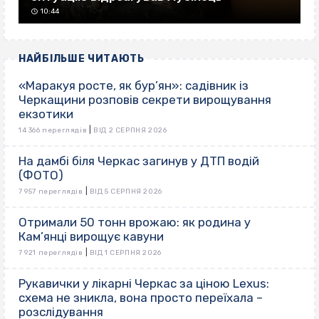
10:44
НАЙБІЛЬШЕ ЧИТАЮТЬ
«Маракуя росте, як бур’ян»: садівник із
Черкащини розповів секрети вирощування
екзотики
|
14 366 переглядів
ВІД 2 СЕРПНЯ 2026
На дамбі біля Черкас загинув у ДТП водій
(ФОТО)
|
7 957 переглядів
ВІД 5 СЕРПНЯ 2026
Отримали 50 тонн врожаю: як родина у
Кам’янці вирощує кавуни
|
7 921 переглядів
ВІД 1 СЕРПНЯ 2026
Рукавички у лікарні Черкас за ціною Lexus:
схема не зникла, вона просто переїхала –
розслідування