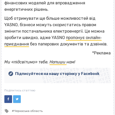
фінансових моделей для впровадження
енергетичних рішень.
Щоб отримувати ще більше можливостей від
YASNO, бізнеси можуть скористатись правом
змінити постачальника електроенергії. Це можна
зробити швидко, адже YASNO
пропонує онлайн‐
приєднання
без паперових документів та дзвінків.
*Реклама
ВІСІМНАДЦЯТЬ ТРИ НУЛІ
ВІСІМНАДЦЯТЬ ТРИ НУЛІ
ВІСІМНАДЦЯТЬ ТРИ НУЛІ
Ми «підсвітимо» тебе.
Напиши
нам!
ВІСІМНАДЦЯТЬ ТРИ НУЛІ
ВІСІМНАДЦЯТЬ ТРИ НУЛІ
ВІСІМНАДЦЯТЬ ТРИ НУЛІ
Підписуйтеся на нашу сторінку у Facebook
ВІСІМНАДЦЯТЬ ТРИ НУЛІ
ВІСІМНАДЦЯТЬ ТРИ НУЛІ
Поділитись статтею
Tagged
Черкаська область
with