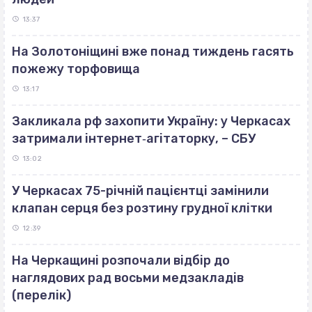
13:37
На Золотоніщині вже понад тиждень гасять
пожежу торфовища
13:17
Закликала рф захопити Україну: у Черкасах
затримали інтернет‐агітаторку, – СБУ
13:02
У Черкасах 75-річній пацієнтці замінили
клапан серця без розтину грудної клітки
12:39
На Черкащині розпочали відбір до
наглядових рад восьми медзакладів
(перелік)