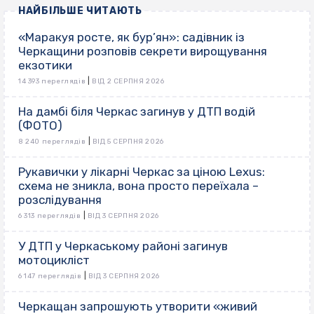
НАЙБІЛЬШЕ ЧИТАЮТЬ
«Маракуя росте, як бур’ян»: садівник із
Черкащини розповів секрети вирощування
екзотики
|
14 393 переглядів
ВІД 2 СЕРПНЯ 2026
На дамбі біля Черкас загинув у ДТП водій
(ФОТО)
|
8 240 переглядів
ВІД 5 СЕРПНЯ 2026
Рукавички у лікарні Черкас за ціною Lexus:
схема не зникла, вона просто переїхала –
розслідування
|
6 313 переглядів
ВІД 3 СЕРПНЯ 2026
У ДТП у Черкаському районі загинув
мотоцикліст
|
6 147 переглядів
ВІД 3 СЕРПНЯ 2026
Черкащан запрошують утворити «живий