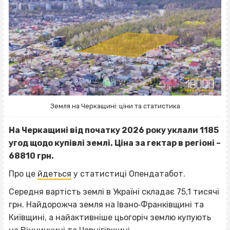
Земля на Черкащині: ціни та статистика
На Черкащині від початку 2026 року уклали 1185
угод щодо купівлі землі. Ціна за гектар в регіоні –
68810 грн.
Про це
йдеться
у статистиці Опендатабот.
Середня вартість землі в Україні складає 75,1 тисячі
грн. Найдорожча земля на Івано‐Франківщині та
Київщині, а найактивніше цьогоріч землю купують