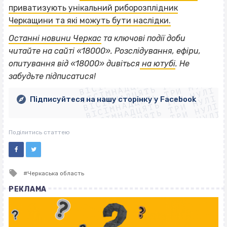
приватизують унікальний риборозплідник
Черкащини та які можуть бути наслідки.
Останні новини Черкас
та ключові події доби
читайте на сайті «18000». Розслідування, ефіри,
ВІСІМНАДЦЯТЬ ТРИ НУЛІ
опитування від «18000» дивіться
на ютубі
. Не
ВІСІМНАДЦЯТЬ ТРИ НУЛІ
ВІСІМНАДЦЯТЬ ТРИ НУЛІ
забудьте підписатися!
ВІСІМНАДЦЯТЬ ТРИ НУЛІ
ВІСІМНАДЦЯТЬ ТРИ НУЛІ
ВІСІМНАДЦЯТЬ ТРИ НУЛІ
Підписуйтеся на нашу сторінку у Facebook
ВІСІМНАДЦЯТЬ ТРИ НУЛІ
ВІСІМНАДЦЯТЬ ТРИ НУЛІ
Поділитись статтею
Tagged
Черкаська область
with
РЕКЛАМА