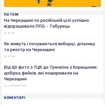
ПО ТЕМІ
На Черкащині по російській цілі успішно
відпрацювало ППО, - Табурець
07:44
Як живуть і почуваються виборці, дільниці
та реєстр на Черкащині
07:44
Від ШІ‐фото з ТЦК до Тренкіна з Корецьким:
добірка фейків, які поширювали на
Черкащині
6 СЕРПНЯ 2026
КОМЕНТАРІ