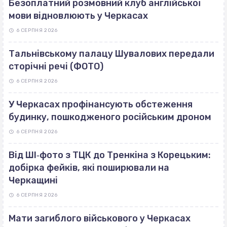
Безоплатний розмовний клуб англійської
мови відновлюють у Черкасах
6 СЕРПНЯ 2026
Тальнівському палацу Шувалових передали
сторічні речі (ФОТО)
6 СЕРПНЯ 2026
У Черкасах профінансують обстеження
будинку, пошкодженого російським дроном
6 СЕРПНЯ 2026
Від ШІ‐фото з ТЦК до Тренкіна з Корецьким:
добірка фейків, які поширювали на
Черкащині
6 СЕРПНЯ 2026
Мати загиблого військового у Черкасах