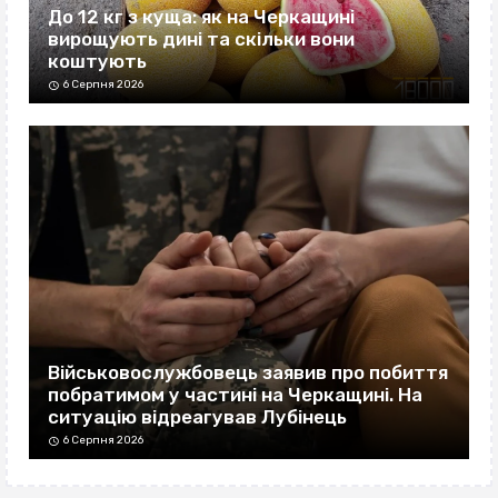
До 12 кг з куща: як на Черкащині
вирощують дині та скільки вони
коштують
6 Серпня 2026
Військовослужбовець заявив про побиття
побратимом у частині на Черкащині. На
ситуацію відреагував Лубінець
6 Серпня 2026