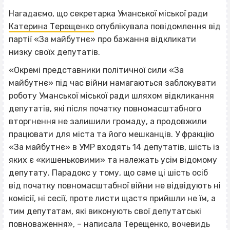
Нагадаємо, що секретарка Уманської міської ради
Катерина Терещенко
опублікувала повідомлення від
партії «За майбутнє» про бажання відкликати
низку своїх депутатів.
«Окремі представники політичної сили «За
майбутнє» під час війни намагаються заблокувати
роботу Уманської міської ради шляхом відкликання
депутатів, які після початку повномасштабного
вторгнення не залишили громаду, а продовжили
працювати для міста та його мешканців. У фракцію
«За майбутнє» в УМР входять 14 депутатів, шість із
яких є «кишеньковими» та належать усім відомому
депутату. Парадокс у тому, що саме ці шість осіб
від початку повномасштабної війни не відвідують ні
комісії, ні сесії, проте листи щастя прийшли не їм, а
тим депутатам, які виконують свої депутатські
повноваження», – написала Терещенко, вочевидь