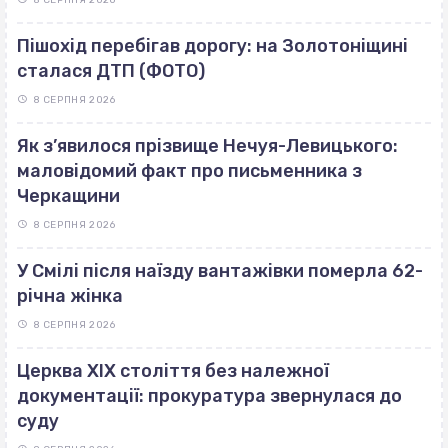
Пішохід перебігав дорогу: на Золотоніщині
сталася ДТП (ФОТО)
8 СЕРПНЯ 2026
Як з’явилося прізвище Нечуя-Левицького:
маловідомий факт про письменника з
Черкащини
8 СЕРПНЯ 2026
У Смілі після наїзду вантажівки померла 62-
річна жінка
8 СЕРПНЯ 2026
Церква ХІХ століття без належної
документації: прокуратура звернулася до
суду