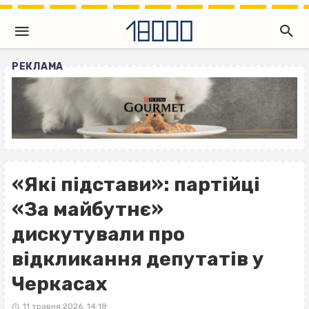
РЕКЛАМА
«Які підстави»: партійці
«За майбутнє»
дискутували про
відкликання депутатів у
Черкасах
11 травня 2026, 14:18