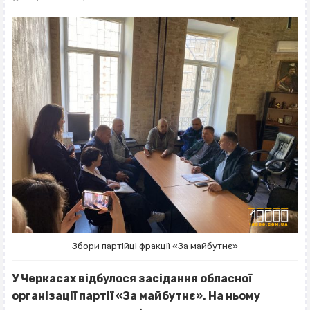
Збори партійці фракції «За майбутнє»
У Черкасах відбулося засідання обласної
організації партії «За майбутнє». На ньому