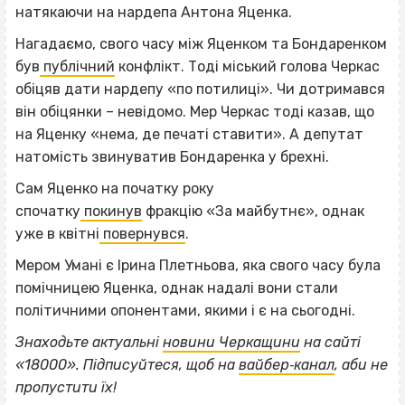
натякаючи на нардепа Антона Яценка.
Нагадаємо, свого часу між Яценком та Бондаренком
був
публічний
конфлікт. Тоді міський голова Черкас
обіцяв дати нардепу «по потилиці». Чи дотримався
він обіцянки – невідомо. Мер Черкас тоді казав, що
на Яценку «нема, де печаті ставити». А депутат
натомість звинуватив Бондаренка у брехні.
Сам Яценко на початку року
спочатку
покинув
фракцію «За майбутнє», однак
уже в квітні
повернувся
.
Мером Умані є Ірина Плетньова, яка свого часу була
помічницею Яценка, однак надалі вони стали
політичними опонентами, якими і є на сьогодні.
Знаходьте актуальні
новини Черкащини
на сайті
«18000». Підписуйтеся, щоб на
вайбер‐канал
, аби не
пропустити їх!