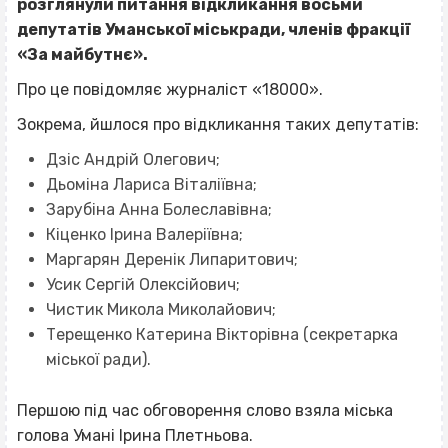
розглянули питання відкликання восьми
депутатів Уманської міськради, членів фракції
«За майбутнє».
Про це повідомляє журналіст «18000».
Зокрема, йшлося про відкликання таких депутатів:
Дзіс Андрій Олегович;
Дьоміна Лариса Віталіївна;
Зарубіна Анна Болеславівна;
Кіценко Ірина Валеріївна;
Маргарян Деренік Липаритович;
Усик Сергій Олексійович;
Чистик Микола Миколайович;
Терещенко Катерина Вікторівна (секретарка
міської ради).
Першою під час обговорення слово взяла міська
голова Умані Ірина Плетньова.