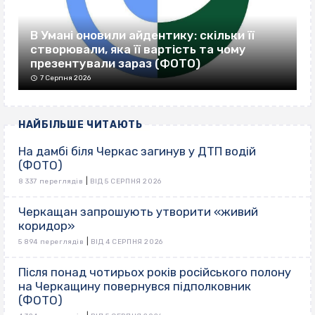
В Умані оновили айдентику: скільки її
створювали, яка її вартість та чому
презентували зараз (ФОТО)
7 Серпня 2026
НАЙБІЛЬШЕ ЧИТАЮТЬ
На дамбі біля Черкас загинув у ДТП водій
(ФОТО)
|
8 337 переглядів
ВІД 5 СЕРПНЯ 2026
Черкащан запрошують утворити «живий
коридор»
|
5 894 переглядів
ВІД 4 СЕРПНЯ 2026
Після понад чотирьох років російського полону
на Черкащину повернувся підполковник
(ФОТО)