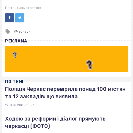
Поділитись статтею
Tagged
Черкаси
with
РЕКЛАМА
ПО ТЕМІ
Поліція Черкас перевірила понад 100 містян
та 12 закладів: що виявила
8 СЕРПНЯ 2026
Ходою за реформи і діалог прямують
черкасці (ФОТО)