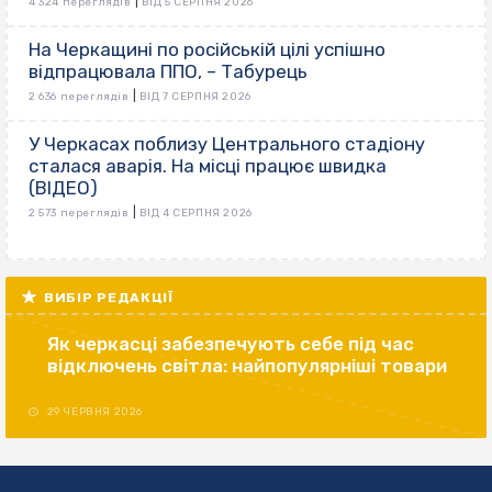
|
4 324 переглядів
ВІД 5 СЕРПНЯ 2026
На Черкащині по російській цілі успішно
відпрацювала ППО, – Табурець
|
2 636 переглядів
ВІД 7 СЕРПНЯ 2026
У Черкасах поблизу Центрального стадіону
сталася аварія. На місці працює швидка
(ВІДЕО)
|
2 573 переглядів
ВІД 4 СЕРПНЯ 2026
ВИБІР РЕДАКЦІЇ
Як черкасці забезпечують себе під час
відключень світла: найпопулярніші товари
29 ЧЕРВНЯ 2026