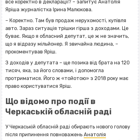
все коректно в декларації? – запитує Анатолія
Яріша журналістка Ірина Малюкова.
– Коректно. Там був продаж нерухомості, купівля
авто. Зараз ситуація трішки гірша з доходами. Це
буває. Якщо я обласний депутат, це ж не значить,
що я відразу мільйонер. Я звичайна людина, –
прокоментував Яріш.
З доходів у депутата – ще позика від брата на 120
тисяч, яка, за його словами, і допомогла
протриматися. Його ж «тойотою» з 2018 року має
право користуватися Яріш.
Що відомо про події в
Черкаській обласній раді
У Черкаській обласній раді обирають нового голову
після припинення повноважень
Анатолія