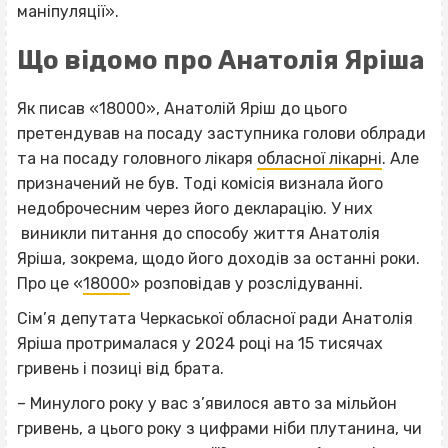
маніпуляції».
Що відомо про Анатолія Яріша
Як писав «18000», Анатолій Яріш до цього
претендував на посаду заступника голови облради
та на посаду головного лікаря
обласної лікарні
. Але
призначений не був. Тоді комісія визнала його
недоброчесним через його декларацію. У них
виникли питання до способу життя Анатолія
Яріша, зокрема, щодо його доходів за останні роки.
Про це «
18000
» розповідав у розслідуванні.
Сім’я депутата Черкаської обласної ради Анатолія
Яріша протрималася у 2024 році на 15 тисячах
гривень і позиці від брата.
– Минулого року у вас з’явилося авто за мільйон
гривень, а цього року з цифрами ніби плутанина, чи