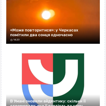
«Може повторитися»: у Черкасах
помітили два сонця одночасно
14:20
В Умані оновили айдентику: скільки її
створювали, яка її вартість та чому