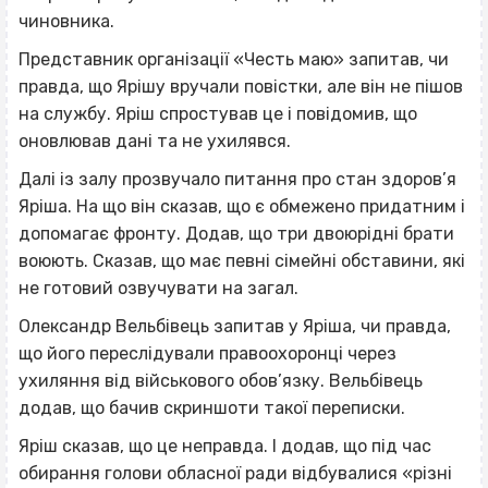
чиновника.
Представник організації «Честь маю» запитав, чи
правда, що Ярішу вручали повістки, але він не пішов
на службу. Яріш спростував це і повідомив, що
оновлював дані та не ухилявся.
Далі із залу прозвучало питання про стан здоров’я
Яріша. На що він сказав, що є обмежено придатним і
допомагає фронту. Додав, що три двоюрідні брати
воюють. Сказав, що має певні сімейні обставини, які
не готовий озвучувати на загал.
Олександр Вельбівець запитав у Яріша, чи правда,
що його переслідували правоохоронці через
ухиляння від військового обов’язку. Вельбівець
додав, що бачив скриншоти такої переписки.
Яріш сказав, що це неправда. І додав, що під час
обирання голови обласної ради відбувалися «різні