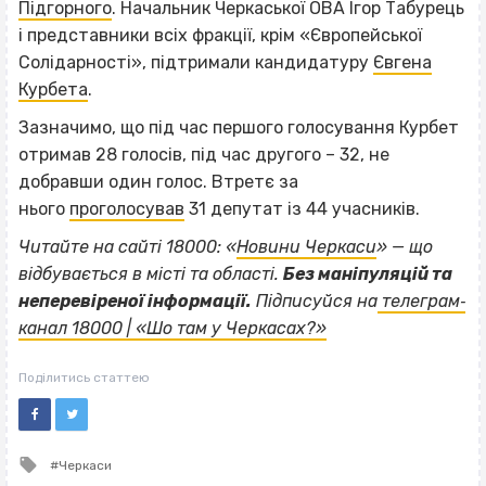
Підгорного
. Начальник Черкаської ОВА Ігор Табурець
і представники всіх фракції, крім «Європейської
Солідарності», підтримали кандидатуру
Євгена
Курбета
.
Зазначимо, що під час першого голосування Курбет
отримав 28 голосів, під час другого – 32, не
добравши один голос. Втретє за
нього
проголосував
31 депутат із 44 учасників.
Читайте на сайті 18000: «
Новини Черкаси
» — що
відбувається в місті та області.
Без маніпуляцій та
неперевіреної інформації.
Підписуйся на
телеграм‐
канал 18000 | «Шо там у Черкасах?»
Поділитись статтею
Tagged
Черкаси
with