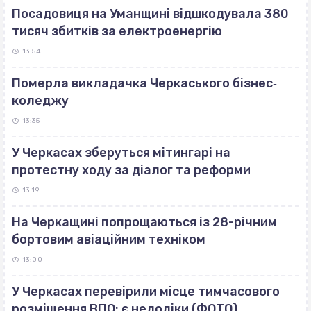
Посадовиця на Уманщині відшкодувала 380
тисяч збитків за електроенергію
13:54
Померла викладачка Черкаського бізнес‐
коледжу
13:35
У Черкасах зберуться мітингарі на
протестну ходу за діалог та реформи
13:19
На Черкащині попрощаються із 28-річним
бортовим авіаційним техніком
13:00
У Черкасах перевірили місце тимчасового
розміщення ВПО: є недоліки (ФОТО)