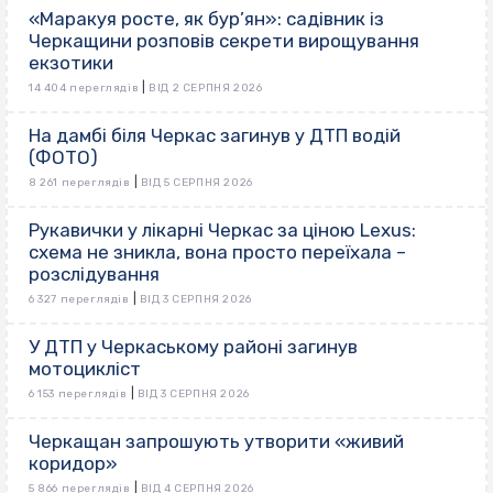
«Маракуя росте, як бур’ян»: садівник із
Черкащини розповів секрети вирощування
екзотики
|
14 404 переглядів
ВІД 2 СЕРПНЯ 2026
На дамбі біля Черкас загинув у ДТП водій
(ФОТО)
|
8 261 переглядів
ВІД 5 СЕРПНЯ 2026
Рукавички у лікарні Черкас за ціною Lexus:
схема не зникла, вона просто переїхала –
розслідування
|
6 327 переглядів
ВІД 3 СЕРПНЯ 2026
У ДТП у Черкаському районі загинув
мотоцикліст
|
6 153 переглядів
ВІД 3 СЕРПНЯ 2026
Черкащан запрошують утворити «живий
коридор»
|
5 866 переглядів
ВІД 4 СЕРПНЯ 2026