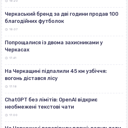
18:20
Черкаський бренд за дві години продав 100
благодійних футболок
18:07
Попрощалися із двома захисниками у
Черкасах
17:41
На Черкащині підпалили 45 км узбіччя:
вогонь дістався лісу
17:18
ChatGPT без лімітів: OpenAI відкриє
необмежені текстові чати
17:00