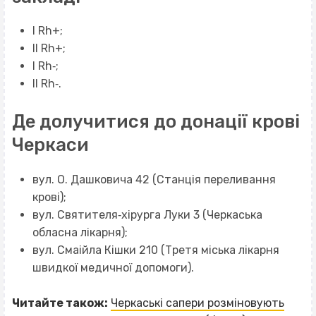
I Rh+;
II Rh+;
I Rh‐;
II Rh‐.
Де долучитися до донації крові
Черкаси
вул. О. Дашковича 42 (Станція переливання
крові);
вул. Святителя‐хірурга Луки 3 (Черкаська
обласна лікарня);
вул. Смаійла Кішки 210 (Третя міська лікарня
швидкої медичної допомоги).
Читайте також:
Черкаські сапери розміновують