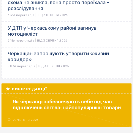
схема не зникла, вона просто переїхала –
розслідування
|
6 333 переглядів
ВІД 3 СЕРПНЯ 2026
У ДТП у Черкаському районі загинув
мотоцикліст
|
6 156 переглядів
ВІД 3 СЕРПНЯ 2026
Черкащан запрошують утворити «живий
коридор»
|
5 874 переглядів
ВІД 4 СЕРПНЯ 2026
ВИБІР РЕДАКЦІЇ
Як черкасці забезпечують себе під час
відключень світла: найпопулярніші товари
29 ЧЕРВНЯ 2026