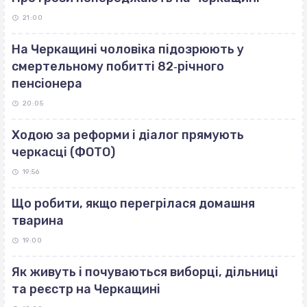
21:00
На Черкащині чоловіка підозрюють у
смертельному побитті 82‐річного
пенсіонера
20:05
Ходою за реформи і діалог прямують
черкасці (ФОТО)
19:56
Що робити, якщо перегрілася домашня
тварина
19:00
Як живуть і почуваються виборці, дільниці
та реєстр на Черкащині