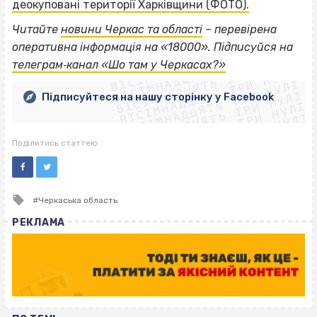
деокуповані території Харківщини (ФОТО).
Читайте
новини Черкас та області
– перевірена
ВІСІМНАДЦЯТЬ ТРИ НУЛІ
оперативна інформація на «18000». Підписуйся на
ВІСІМНАДЦЯТЬ ТРИ НУЛІ
ВІСІМНАДЦЯТЬ ТРИ НУЛІ
телеграм‐канал «Шо там у Черкасах?»
ВІСІМНАДЦЯТЬ ТРИ НУЛІ
ВІСІМНАДЦЯТЬ ТРИ НУЛІ
ВІСІМНАДЦЯТЬ ТРИ НУЛІ
Підписуйтеся на нашу сторінку у Facebook
ВІСІМНАДЦЯТЬ ТРИ НУЛІ
ВІСІМНАДЦЯТЬ ТРИ НУЛІ
Поділитись статтею
Tagged
Черкаська область
with
РЕКЛАМА