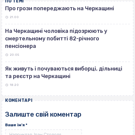
ПО ТЕМІ
Про грози попереджають на Черкащині
21:00
На Черкащині чоловіка підозрюють у
смертельному побитті 82-річного
пенсіонера
20:05
Як живуть і почуваються виборці, дільниці
та реєстр на Черкащині
18:20
КОМЕНТАРІ
Залиште свій коментар
Ваше ім'я
*