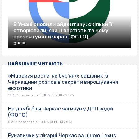
В Умані оновили айдентику: скільки її
створювали, яка її вартість та чому
презентували зараз (ФОТО)
12:02
НАЙБІЛЬШЕ ЧИТАЮТЬ
«Маракуя росте, як бур’ян»: садівник із
Черкащини розповів секрети вирощування
екзотики
|
14 406 переглядів
ВІД 2 СЕРПНЯ 2026
На дамбі біля Черкас загинув у ДТП водій
(ФОТО)
|
8 287 переглядів
ВІД 5 СЕРПНЯ 2026
Рукавички у лікарні Черкас за ціною Lexus: