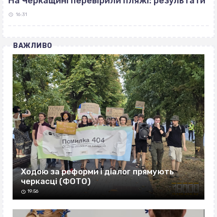
На Черкащині перевірили пляжі: результати
16:31
ВАЖЛИВО
Ходою за реформи і діалог прямують
черкасці (ФОТО)
19:56