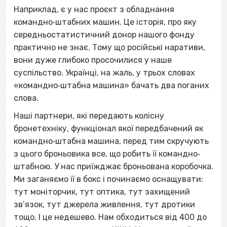
Наприклад, є у нас проєкт з обладнання
командно‐штабних машин. Це історія, про яку
середньостатистичний донор нашого фонду
практично не знає. Тому що російські наративи,
вони дуже глибоко просочилися у наше
суспільство. Українці, на жаль, у трьох словах
«командно‐штабна машина» бачать два поганих
слова.
Наші партнери, які передають колісну
бронетехніку, функціонал якої передбачений як
командно‐штабна машина, перед тим скручують
з цього броньовика все, що робить її командно‐
штабною. У нас приїжджає броньована коробочка.
Ми заганяємо її в бокс і починаємо оснащувати:
тут моніторчик, тут оптика, тут захищений
зв’язок, тут джерела живлення, тут дротики
тощо. І це недешево. Нам обходиться від 400 до