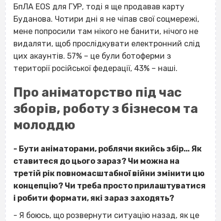
БпЛА EOS для ГУР, тоді я ще продавав карту
Буданова. Чотири дні я не чіпав свої соцмережі,
мене попросили там нікого не банити, нічого не
видаляти, щоб прослідкувати електронний слід
цих акаунтів. 57% – це були ботоферми з
території російської федерації, 43% – наші.
Про аніматорство під час
зборів, роботу з бізнесом та
молоддю
- Бути аніматорами, роблячи якийсь збір… Як
ставитеся до цього зараз? Чи можна на
третій рік повномасштабної війни змінити цю
концепцію? Чи треба просто прилаштуватися
і робити формати, які зараз заходять?
- Я боюсь, що розвернути ситуацію назад, як це