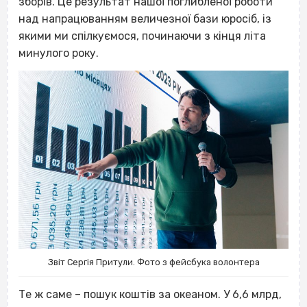
зборів. Це результат нашої поглибленої роботи
над напрацюванням величезної бази юросіб, із
якими ми спілкуємося, починаючи з кінця літа
минулого року.
Звіт Сергія Притули. Фото з фейсбука волонтера
Те ж саме – пошук коштів за океаном. У 6,6 млрд,