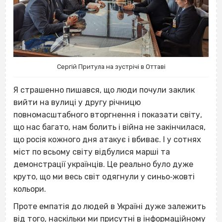
Сергій Притула на зустрічі в Оттаві
Я страшенно пишався, що люди почули заклик
вийти на вулиці у другу річницю
повномасштабного вторгнення і показати світу,
що нас багато, нам болить і війна не закінчилася,
що росія кожного дня атакує і вбиває. І у сотнях
міст по всьому світу відбулися марші та
демонстрації українців. Це реально було дуже
круто, що ми весь світ одягнули у синьо‐жовті
кольори.
Проте емпатія до людей в Україні дуже залежить
від того, наскільки ми присутні в інформаційному