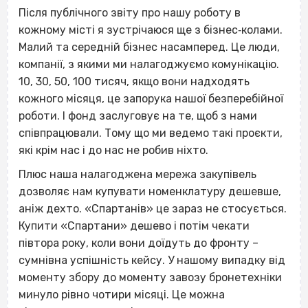
Після публічного звіту про нашу роботу в
кожному місті я зустрічаюся ще з бізнес‐колами.
Малий та середній бізнес насамперед. Це люди,
компанії, з якими ми налагоджуємо комунікацію.
10, 30, 50, 100 тисяч, якщо вони надходять
кожного місяця, це запорука нашої безперебійної
роботи. І фонд заслуговує на те, щоб з нами
співпрацювали. Тому що ми ведемо такі проєкти,
які крім нас і до нас не робив ніхто.
Плюс наша налагоджена мережа закупівель
дозволяє нам купувати номенклатуру дешевше,
аніж дехто. «Спартанів» це зараз не стосується.
Купити «Спартани» дешево і потім чекати
півтора року, коли вони доїдуть до фронту –
сумнівна успішність кейсу. У нашому випадку від
моменту збору до моменту завозу бронетехніки
минуло рівно чотири місяці. Це можна