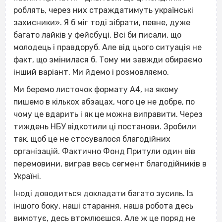
роблять, через них страждатимуть українські
захисники». Я б міг тоді зібрати, певне, дуже
багато лайків у фейсбуці. Всі би писали, що
молодець і правдоруб. Але від цього ситуація не
факт, що змінилася б. Тому ми завжди обираємо
інший варіант. Ми йдемо і розмовляємо.
Ми беремо листочок формату А4, на якому
пишемо в кількох абзацах, чого це не добре, по
чому це вдарить і як це можна виправити. Через
тиждень НБУ відкотили ці постанови. Зробили
так, щоб це не стосувалося благодійних
організацій. Фактично Фонд Притули один вів
перемовини, виграв весь сегмент благодійників в
Україні.
Іноді доводиться докладати багато зусиль. Із
іншого боку, наші старання, наша робота десь
вимотує, десь втомлюєшся. Але ж це поряд не