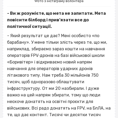
Фото з інстаграму волонтера
- Ви ж розумієте, що мета не запитати. Мета
повісити білборд і прив’язати все до
політичної ситуації.
- Який результат це дає? Мені особисто «по
барабану». У мене тільки злість через те, що ми,
наприклад, збираємо зараз кошти на навчання
операторів FPV‐дронів на базі військової школи
«Боривітер» і відкриваємо новий напрям
навчання для операторів ударних дронів
літакового типу. Нам треба 30 мільйонів 750
тисяч, щоб одноразово облаштувати
інфраструктуру. От ми 20 назбирали. І дуже
важко на цей напрям збирати, тому що люди
неохоче донатять на освітні проєкти для
військових. Всі радо донатять на FPV, на БпЛА, на
те, що дає контент. Тисячі чи десятки тисяч