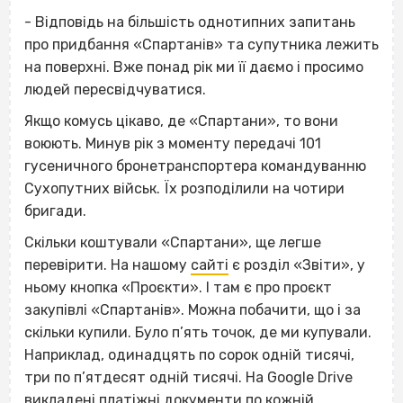
- Відповідь на більшість однотипних запитань
про придбання «Спартанів» та супутника лежить
на поверхні. Вже понад рік ми її даємо і просимо
людей пересвідчуватися.
Якщо комусь цікаво, де «Спартани», то вони
воюють. Минув рік з моменту передачі 101
гусеничного бронетранспортера командуванню
Сухопутних військ. Їх розподілили на чотири
бригади.
Скільки коштували «Спартани», ще легше
перевірити. На нашому
сайті
є розділ «Звіти», у
ньому кнопка «Проєкти». І там є про проєкт
закупівлі «Спартанів». Можна побачити, що і за
скільки купили. Було п’ять точок, де ми купували.
Наприклад, одинадцять по сорок одній тисячі,
три по п’ятдесят одній тисячі. На Google Drive
викладені платіжні документи по кожній