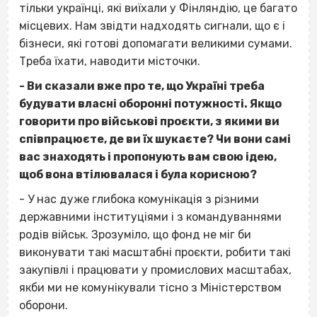
тільки українці, які виїхали у Фінляндію, це багато
місцевих. Нам звідти надходять сигнали, що є і
бізнеси, які готові допомагати великими сумами.
Треба їхати, наводити місточки.
- Ви сказали вже про те, що Україні треба
будувати власні оборонні потужності. Якщо
говорити про військові проєкти, з якими ви
співпрацюєте, де ви їх шукаєте? Чи вони самі
вас знаходять і пропонують вам свою ідею,
щоб вона втілювалася і була корисною?
- У нас дуже глибока комунікація з різними
державними інституціями і з командуваннями
родів військ. Зрозуміло, що фонд не міг би
виконувати такі масштабні проєкти, робити такі
закупівлі і працювати у промислових масштабах,
якби ми не комунікували тісно з Міністерством
оборони.