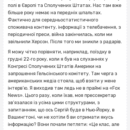
полі в Європі та Сполучених Штатах. Нас там вже
більше року немає на передніх шпальтах.
Фактично для середньостатистичного
споживача контенту, інформації з телебачення, з
періодичної преси, війна закінчилась, коли ми
звільнили Херсон. Після того ми зникли з радарів.
Я можу чітко порівняти, наприклад, поїздку в
грудні 22‐го року, коли я був на слуханнях у
Конгресі Сполучених Штатів Америки на
запрошення Гельсінського комітету. Там черга з
американських медіа стояла, щоб взяти у мене
інтерв’ю. Я виходив там ледь не в праймі на «Fox
News». Цього разу, коли їхав, моя прессекретар
зв’язалася із усіма цими структурами, з
запитанням, що ось Сергій буде в Нью‐Йорку, в
Вашингтоні, чи не хотіли б ви отримати якусь
інформацію? Вони почали петляти: «Це клас, але