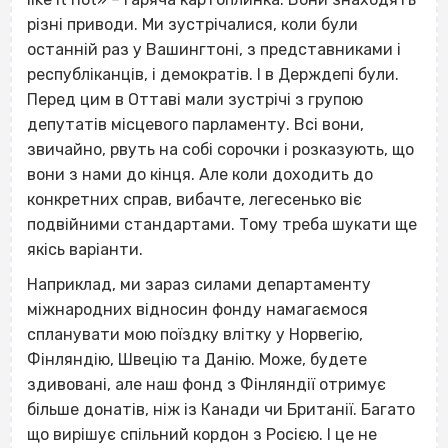
різні приводи. Ми зустрічалися, коли були
останній раз у Вашингтоні, з представниками і
республіканців, і демократів. І в Держдепі були.
Перед цим в Оттаві мали зустрічі з групою
депутатів місцевого парламенту. Всі вони,
звичайно, рвуть на собі сорочки і розказують, що
вони з нами до кінця. Але коли доходить до
конкретних справ, вибачте, легесенько віє
подвійними стандартами. Тому треба шукати ще
якісь варіанти.
Наприклад, ми зараз силами департаменту
міжнародних відносин фонду намагаємося
спланувати мою поїздку влітку у Норвегію,
Фінляндію, Швецію та Данію. Може, будете
здивовані, але наш фонд з Фінляндії отримує
більше донатів, ніж із Канади чи Британії. Багато
що вирішує спільний кордон з Росією. І це не