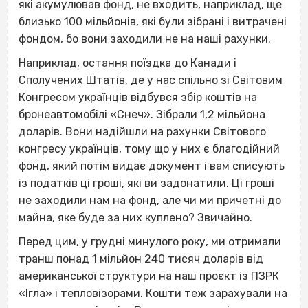
які акумулював фонд, не входить, наприклад, ще
близько 100 мільйонів, які були зібрані і витрачені
фондом, бо вони заходили не на наші рахунки.
Наприклад, остання поїздка до Канади і
Сполучених Штатів, де у нас спільно зі Світовим
Конгресом українців відбувся збір коштів на
бронеавтомобілі «Снеч». Зібрали 1,2 мільйона
доларів. Вони надійшли на рахунки Світового
конгресу українців, тому що у них є благодійний
фонд, який потім видає документ і вам списують
із податків ці гроші, які ви задонатили. Ці гроші
не заходили нам на фонд, але чи ми причетні до
майна, яке буде за них куплено? Звичайно.
Перед цим, у грудні минулого року, ми отримали
транш понад 1 мільйон 240 тисяч доларів від
американської структури на наш проєкт із ПЗРК
«Ігла» і тепловізорами. Кошти теж зарахували на