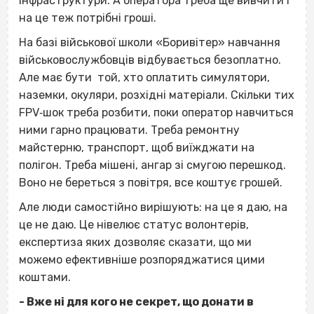
інфраструктури. А оператора треба ще вивчити і
на це теж потрібні гроші.
На базі військової школи «Боривітер» навчання
військовослужбовців відбувається безоплатно.
Але має бути той, хто оплатить симулятори,
наземки, окуляри, розхідні матеріали. Скільки тих
FPV‐шок треба розбити, поки оператор навчиться
ними гарно працювати. Треба ремонтну
майстерню, транспорт, щоб виїжджати на
полігон. Треба мішені, ангар зі смугою перешкод.
Воно не береться з повітря, все коштує грошей.
Але люди самостійно вирішують: на це я даю, на
це не даю. Це нівелює статус волонтерів,
експертиза яких дозволяє сказати, що ми
можемо ефективніше розпоряджатися цими
коштами.
- Вже ні для кого не секрет, що донати в