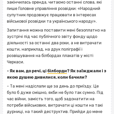
закінчилась оренда, читаємо останні слова, які
пише Головне управління розвідки: «Народний
супутник продовжує працювати в інтересах
військової розвідки та українського народу».
Запитання можна поставити мені безоплатно на
зустрічі під час публічного звіту фонду щодо
діяльності за останні два роки, а не витрачати
кошти, наприклад, на друк поліграфії і
розвішування на білбордах плакатів у місті
Черкаси.
- Як вам, до речі, ці
білборди
? Як заїжджали і з
якою душею дивилися, коли бачили?
- Та мені надіслали ще за день до приїзду. Це
було б дуже смішно, якби не було так сумно. Під
час війни, замість того, щоб задонатити на
потреби військових, витрачати ці кошти на такі
дурниці, на такий деструктив. Прийди до мене