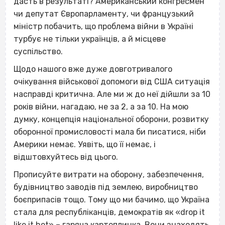
дасть в результаті? Американський конгресмен
чи депутат Європарламенту, чи французький
міністр побачить, що проблема війни в Україні
турбує не тільки українців, а й місцеве
суспільство.
Щодо нашого вже дуже довготривалого
очікування військової допомоги від США ситуація
насправді критична. Але ми ж до неї дійшли за 10
років війни, нагадаю, не за 2, а за 10. На мою
думку, концепція національної оборони, розвитку
оборонної промисловості мала би писатися, ніби
Америки немає. Уявіть, що її немає, і
відштовхуйтесь від цього.
Прописуйте витрати на оборону, забезпечення,
будівництво заводів під землею, виробництво
боєприпасів тощо. Тому що ми бачимо, що Україна
стала для республіканців, демократів як «drop it
like it hot» – гаряча картоплинка. Вони знаходять