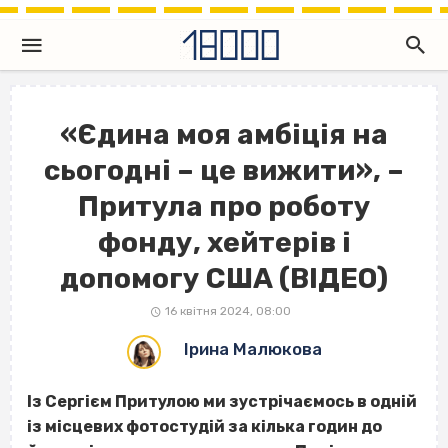
«Єдина моя амбіція на
сьогодні – це вижити», –
Притула про роботу
фонду, хейтерів і
допомогу США (ВІДЕО)
16 квітня 2024, 08:00
Ірина Малюкова
Із Сергієм Притулою ми зустрічаємось в одній
із місцевих фотостудій за кілька годин до