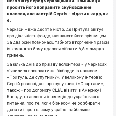
його звіту перед черкащанами. Помічниця
просить його поправити скуйовджене
волосся, але настрій Сергія – сідати в кадр, як
є.
Черкаси – вже десяте місто, де Притула звітує
про діяльність фонду, названого його прізвищем.
За два роки повномасштабного вторгнення разом
із командою йому вдалося зібрати 6,6 мільярда
гривень.
За кілька днів до приїзду волонтера – у Черкасах
з’явилися провокативні білборди із написом
«Притула, де супутник?». У великому інтерв’ю
Сергій розповідає і про супутник, і «Спартани»,
також – про допомогу США, візити в Америку і
Канаду, ставлення іноземців до українського
питання, про те, яким бізнесом не ок збирати
донати і про те, чому українці найбільше