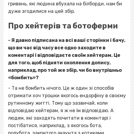
гривень, які людина вбухала на білборди, нам би
дуже згодилися на цей збір.
Про хейтерів та ботоферми
- Я давно підписана на всі ваші сторінки і бачу,
що ви час від часу все одно заходите в
коментарі і відповідаєте своїм хейтерам. Це
для того, щоб підняти охоплення допису,
наприклад, про той же збір, чи бо внутрішньо
«бомбить»?
- Та не бомбить нічого. Це ж один зі способів
отримати хоч трошки якогось ендорфіну в своєму
рутинному житті. Тому що зазвичай, коли
відповідаю хейтерам, я ж не їм відповідаю. А
людям, які заходять почитати в коментарі і
постібатися, наприклад, з якогось бота,
полубота, закритого акаунта з котиками,