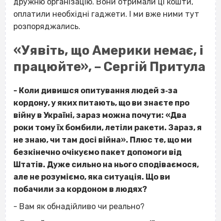
дружню організацію. Вони отримали ці кошти,
оплатили необхідні гаджети. І ми вже ними тут
розпоряджались.
«Уявіть, що Америки немає, і
працюйте», – Сергій Притула
- Коли дивишся опитування людей з‐за
кордону, у яких питають, що ви знаєте про
війну в Україні, зараз можна почути: «Два
роки тому їх бомбили, летіли ракети. Зараз, я
не знаю, чи там досі війна». Плюс те, що ми
безкінечно очікуємо пакет допомоги від
Штатів. Дуже сильно на нього сподіваємося,
але не розуміємо, яка ситуація. Що ви
побачили за кордоном в людях?
- Вам як обнадійливо чи реально?