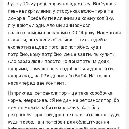
було у 22‐му році, зараз не вдасться. Відбулось
певне викривлення у стосунках волонтерів та
донорів. Треба бути вдячним за кожну копійку,
яку дають люди. Але ми займаємося
волонтерськими справами з 2014 року. Насмілюся
сказати, що у великої кількості цих людей є
експертиза щодо того, що потрібно, куди
потрібно, кому потрібно, де це взяти, як купити.
Але зараз люди просто не донатять на деякі
напрями, тому що всім подобається донатити,
наприклад, на FPV‐дрони або БпЛА. На те, що
насамперед дає контент.
Наприклад, ретранслятор – це така коробочка
чорна, некрасива. «Я не дам на ретранслятор, бо
ним не можна забити моcкаля». Але без
ретранслятора той дрон не полетить рівно туди,
куди треба, і він потрібен для облаштування