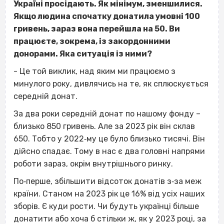
Україні просідають. Як мінімум, зменшилися.
Якщо людина спочатку донатила умовні 100
гривень, зараз вона перейшла на 50. Ви
працюєте, зокрема, із закордонними
донорами. Яка ситуація із ними?
- Це той виклик, над яким ми працюємо з
минулого року, дивлячись на те, як сплюскується
середній донат.
За два роки середній донат по нашому фонду –
близько 850 гривень. Але за 2023 рік він склав
650. Тобто у 2022‐му це було близько тисячі. Він
дійсно спадає. Тому в нас є два головні напрями
роботи зараз, окрім внутрішнього ринку.
По‐перше, збільшити відсоток донатів з‐за меж
країни. Станом на 2023 рік це 16% від усіх наших
зборів. Є куди рости. Чи будуть українці більше
донатити або хоча б стільки ж, як у 2023 році, за