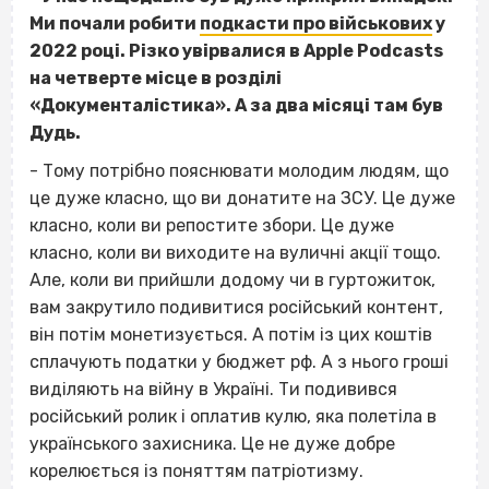
Ми почали робити
подкасти про військових
у
2022 році. Різко увірвалися в Apple Podcasts
на четверте місце в розділі
«Документалістика». А за два місяці там був
Дудь.
- Тому потрібно пояснювати молодим людям, що
це дуже класно, що ви донатите на ЗСУ. Це дуже
класно, коли ви репостите збори. Це дуже
класно, коли ви виходите на вуличні акції тощо.
Але, коли ви прийшли додому чи в гуртожиток,
вам закрутило подивитися російський контент,
він потім монетизується. А потім із цих коштів
сплачують податки у бюджет рф. А з нього гроші
виділяють на війну в Україні. Ти подивився
російський ролик і оплатив кулю, яка полетіла в
українського захисника. Це не дуже добре
корелюється із поняттям патріотизму.