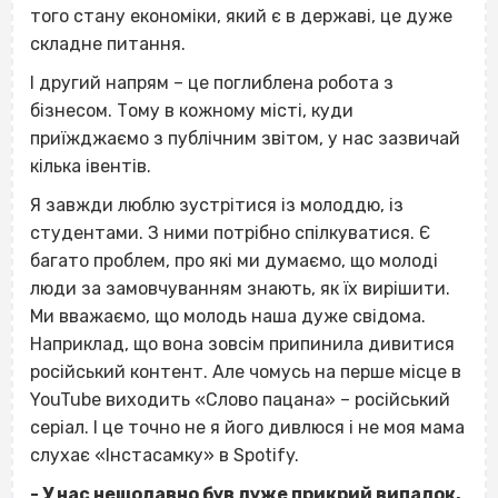
того стану економіки, який є в державі, це дуже
складне питання.
І другий напрям – це поглиблена робота з
бізнесом. Тому в кожному місті, куди
приїжджаємо з публічним звітом, у нас зазвичай
кілька івентів.
Я завжди люблю зустрітися із молоддю, із
студентами. З ними потрібно спілкуватися. Є
багато проблем, про які ми думаємо, що молоді
люди за замовчуванням знають, як їх вирішити.
Ми вважаємо, що молодь наша дуже свідома.
Наприклад, що вона зовсім припинила дивитися
російський контент. Але чомусь на перше місце в
YouTube виходить «Слово пацана» – російський
серіал. І це точно не я його дивлюся і не моя мама
слухає «Інстасамку» в Spotify.
- У нас нещодавно був дуже прикрий випадок.