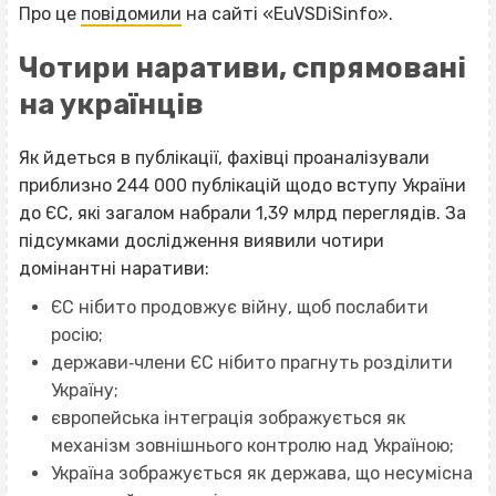
Про це
повідомили
на сайті «EuVSDiSinfo».
Чотири наративи, спрямовані
на українців
Як йдеться в публікації, фахівці проаналізували
приблизно 244 000 публікацій щодо вступу України
до ЄС, які загалом набрали 1,39 млрд переглядів. За
підсумками дослідження виявили чотири
домінантні наративи:
ЄС нібито продовжує війну, щоб послабити
росію;
держави‐члени ЄС нібито прагнуть розділити
Україну;
європейська інтеграція зображується як
механізм зовнішнього контролю над Україною;
Україна зображується як держава, що несумісна