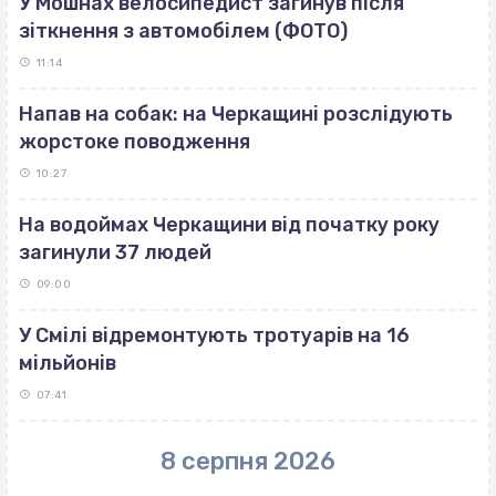
У Мошнах велосипедист загинув після
зіткнення з автомобілем (ФОТО)
11:14
Напав на собак: на Черкащині розслідують
жорстоке поводження
10:27
На водоймах Черкащини від початку року
загинули 37 людей
09:00
У Смілі відремонтують тротуарів на 16
мільйонів
07:41
8 серпня 2026