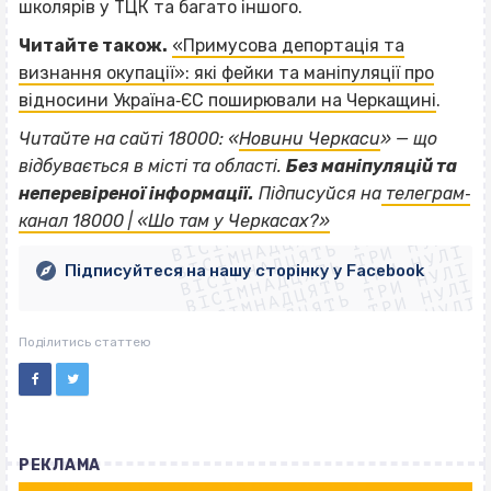
школярів у ТЦК та багато іншого.
Читайте також.
«Примусова депортація та
визнання окупації»: які фейки та маніпуляції про
відносини Україна‐ЄС поширювали на Черкащині
.
Читайте на сайті 18000: «
Новини Черкаси
» — що
відбувається в місті та області.
Без маніпуляцій та
ВІСІМНАДЦЯТЬ ТРИ НУЛІ
неперевіреної інформації.
Підписуйся на
телеграм‐
ВІСІМНАДЦЯТЬ ТРИ НУЛІ
ВІСІМНАДЦЯТЬ ТРИ НУЛІ
канал 18000 | «Шо там у Черкасах?»
ВІСІМНАДЦЯТЬ ТРИ НУЛІ
ВІСІМНАДЦЯТЬ ТРИ НУЛІ
ВІСІМНАДЦЯТЬ ТРИ НУЛІ
Підписуйтеся на нашу сторінку у Facebook
ВІСІМНАДЦЯТЬ ТРИ НУЛІ
ВІСІМНАДЦЯТЬ ТРИ НУЛІ
Поділитись статтею
РЕКЛАМА