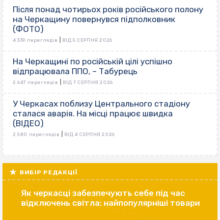
Після понад чотирьох років російського полону
на Черкащину повернувся підполковник
(ФОТО)
|
4 339 переглядів
ВІД 5 СЕРПНЯ 2026
На Черкащині по російській цілі успішно
відпрацювала ППО, – Табурець
|
2 647 переглядів
ВІД 7 СЕРПНЯ 2026
У Черкасах поблизу Центрального стадіону
сталася аварія. На місці працює швидка
(ВІДЕО)
|
2 580 переглядів
ВІД 4 СЕРПНЯ 2026
ВИБІР РЕДАКЦІЇ
Як черкасці забезпечують себе під час
відключень світла: найпопулярніші товари