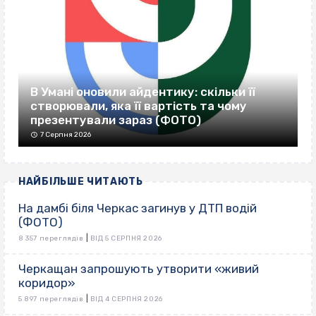
В Умані оновили айдентику: скільки її
створювали, яка її вартість та чому
презентували зараз (ФОТО)
7 Серпня 2026
НАЙБІЛЬШЕ ЧИТАЮТЬ
На дамбі біля Черкас загинув у ДТП водій
(ФОТО)
|
8 357 переглядів
ВІД 5 СЕРПНЯ 2026
Черкащан запрошують утворити «живий
коридор»
|
5 897 переглядів
ВІД 4 СЕРПНЯ 2026